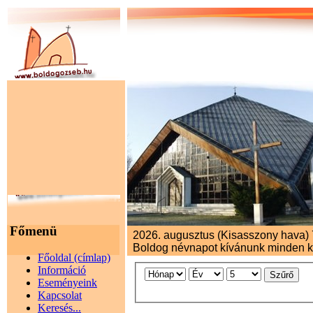
Főmenü
2026. augusztus (Kisasszony hava) 7
Boldog névnapot kívánunk minden 
Főoldal (címlap)
Információ
Szűrő
Eseményeink
Kapcsolat
Keresés...