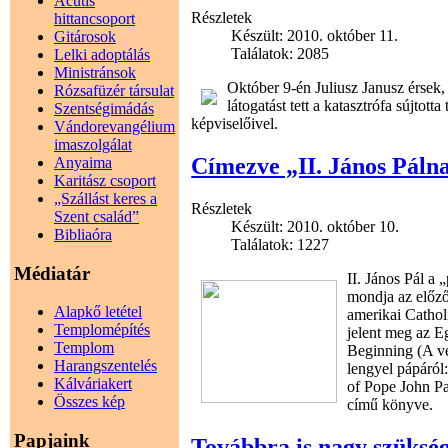
Acutis
Részletek
hittancsoport
Készült: 2010. október 11.
Gitárosok
Találatok: 2085
Lelki adoptálás
Ministránsok
Október 9-én Juliusz Janusz érsek,
Rózsafüzér társulat
látogatást tett a katasztrófa sújtott
Szentségimádás
képviselőivel.
Vándorevangélium
imaszolgálat
Címezve „II. János Páln
Anyaima
Karitász csoport
„Szállást keres a
Részletek
Szent család”
Készült: 2010. október 10.
Bibliaóra
Találatok: 1227
Médiatár
II. János Pál a
mondja az előző
Alapkő letétel
amerikai Cathol
Templomépítés
jelent meg az E
Templom
Beginning (A vé
Harangszentelés
lengyel pápáról
Kálváriakert
of Pope John Pau
Összes kép
című könyve.
Papjaink
Továbbra is nagy szükség