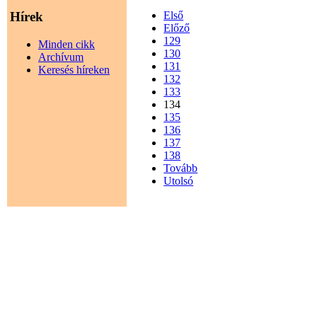
Hírek
Első
Előző
129
Minden cikk
130
Archívum
131
Keresés híreken
132
133
134
135
136
137
138
Tovább
Utolsó