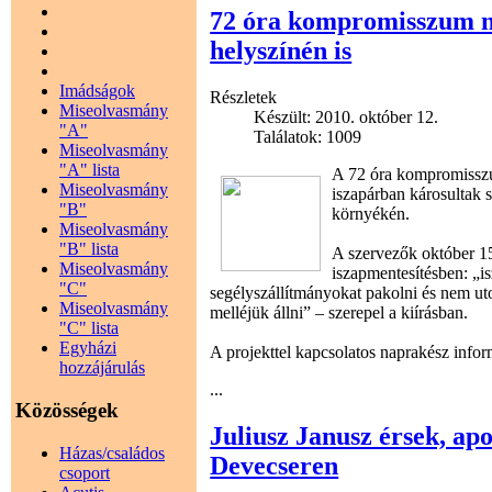
72 óra kompromisszum né
helyszínén is
Imádságok
Részletek
Miseolvasmány
Készült: 2010. október 12.
"A"
Találatok: 1009
Miseolvasmány
"A" lista
A 72 óra kompromisszu
Miseolvasmány
iszapárban károsultak s
"B"
környékén.
Miseolvasmány
"B" lista
A szervezők október 15.
Miseolvasmány
iszapmentesítésben: „isz
"C"
segélyszállítmányokat pakolni és nem uto
Miseolvasmány
melléjük állni” – szerepel a kiírásban.
"C" lista
Egyházi
A projekttel kapcsolatos naprakész info
hozzájárulás
...
Közösségek
Juliusz Janusz érsek, apo
Házas/családos
Devecseren
csoport