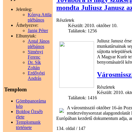
mondta Juliusz Janusz az
Jelenleg:
Kónya Attila
plébános
Részletek
Áthelyezve:
Készült: 2010. október 10.
Janig Péter
Találatok: 1256
Elhunytak:
Juliusz Janusz érse
Antal János
munkatársainak seg
plébános
sújtotta települése
Siményi
A Magyar Kurír tel
Ferenc
benyomásairól kér
Dr. Sík
Zoltán
Erdővégi
Városmissz
András
Részletek
Templom
Készült: 2010. okt
Találatok: 1416
Gömbpanoráma
kép
A városmisszió október 16-án Pozs
Boldog Özséb
rendezvénysorozat alapgondolatát I
élete
Európában kezdetű dokumentum adja, am
Templomunk
története
134. oldal / 147