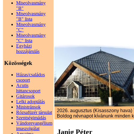
Miseolvasmány
"B"
Miseolvasmány
"B" lista
Miseolvasmány
"C"
Miseolvasmány
"C" lista
Egyházi
hozzájárulás
Közösségek
Házas/családos
csoport
Acutis
hittancsoport
Gitárosok
Lelki adoptálás
Ministránsok
2026. augusztus (Kisasszony hava) 7
Rózsafüzér társulat
Boldog névnapot kívánunk minden 
Szentségimádás
Vándorevangélium
imaszolgálat
Janig Péter
Anyaima