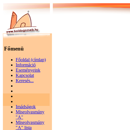
Főmenü
Főoldal (címlap)
Információ
Eseményeink
Kapcsolat
Keresés...
Imádságok
Miseolvasmány
"A"
Miseolvasmány
"A" lista