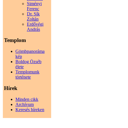
Siményi
Ferenc
Dr. Sík
Zoltán
Erdővégi
András
Templom
Gömbpanoráma
kép
Boldog Özséb
élete
Templomunk
története
Hírek
Minden cikk
Archívum
Keresés híreken