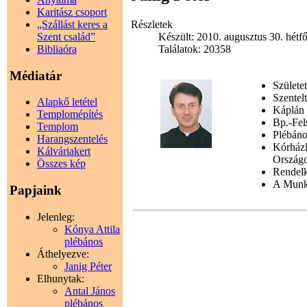
Karitász csoport
„Szállást keres a
Részletek
Szent család”
Készült: 2010. augusztus 30. hétf
Bibliaóra
Találatok: 20358
Médiatár
Születe
Szentel
Alapkő letétel
Káplán
Templomépítés
Bp.-Fel
Templom
Plébán
Harangszentelés
Kórházl
Kálváriakert
Országo
Összes kép
Rendelk
A Munká
Papjaink
Jelenleg:
Kónya Attila
plébános
Áthelyezve:
Janig Péter
Elhunytak:
Antal János
plébános