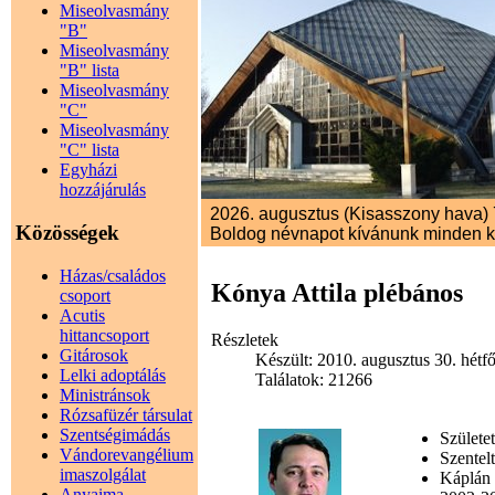
Miseolvasmány
"B"
Miseolvasmány
"B" lista
Miseolvasmány
"C"
Miseolvasmány
"C" lista
Egyházi
hozzájárulás
2026. augusztus (Kisasszony hava) 7
Közösségek
Boldog névnapot kívánunk minden 
Házas/családos
Kónya Attila plébános
csoport
Acutis
hittancsoport
Részletek
Gitárosok
Készült: 2010. augusztus 30. hétf
Lelki adoptálás
Találatok: 21266
Ministránsok
Rózsafüzér társulat
Szentségimádás
Születe
Vándorevangélium
Szentel
imaszolgálat
Káplán 
Anyaima