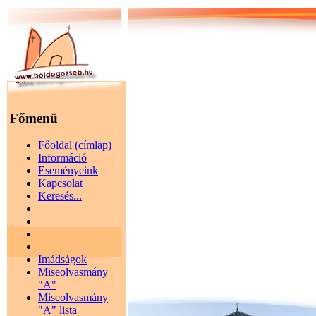
Főmenü
Főoldal (címlap)
Információ
Eseményeink
Kapcsolat
Keresés...
Imádságok
Miseolvasmány
"A"
Miseolvasmány
"A" lista