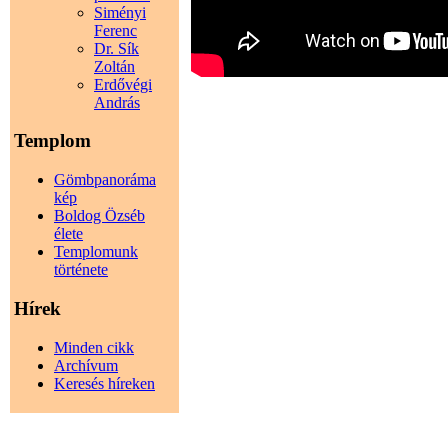
Siményi
Ferenc
Dr. Sík
Zoltán
Erdővégi
András
Templom
Gömbpanoráma
kép
Boldog Özséb
élete
Templomunk
története
Hírek
Minden cikk
Archívum
Keresés híreken