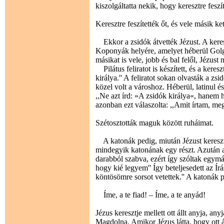
kiszolgáltatta nekik, hogy keresztre feszí
Keresztre feszítették őt, és vele másik ket
Ekkor a zsidók átvették Jézust. A keres
Koponyák helyére, amelyet héberül Golgot
másikat is vele, jobb és bal felől, Jézus
Pilátus feliratot is készített, és a kereszt
királya.'' A feliratot sokan olvasták a zs
közel volt a városhoz. Héberül, latinul és
,,Ne azt írd: »A zsidók királya«, hanem 
azonban ezt válaszolta: ,,Amit írtam, meg
Szétosztották maguk között ruháimat.
A katonák pedig, miután Jézust keresztre 
mindegyik katonának egy részt. Azután a 
darabból szabva, ezért így szóltak egymá
hogy kié legyem'' Így beteljesedett az Ír
köntösömre sorsot vetettek.'' A katonák p
Íme, a te fiad! – Íme, a te anyád!
Jézus keresztje mellett ott állt anyja, a
Magdolna. Amikor Jézus látta, hogy ott áll