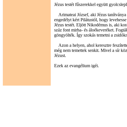
Jézus testét fűszerekkel együtt gyolcsle
Arimateai József, aki Jézus tanítványa v
engedélyt kért Pilátustól, hogy levehesse 
Jézus testét. Eljött Nikodémus is, aki 
száz font mirha- és áloékeveréket. Fogták
göngyölték. Így szokás temetni a zsidókn
Azon a helyen, ahol keresztre feszítették
még nem temettek senkit. Mivel a sír köze
Jézust.
Ezek az evangélium igéi.