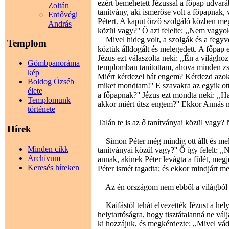
ezért bemehetett Jézussal a főpap udvará
Zoltán
tanítvány, aki ismerőse volt a főpapnak, 
Erdővégi
Pétert. A kaput őrző szolgáló közben meg
András
közül vagy?'' Ő azt felelte: ,,Nem vagyok
Mivel hideg volt, a szolgák és a fegyve
Templom
köztük álldogált és melegedett. A főpap e
Jézus ezt válaszolta neki: ,,Én a világh
Gömbpanoráma
templomban tanítottam, ahova minden z
kép
Miért kérdezel hát engem? Kérdezd azokat
Boldog Özséb
miket mondtam!'' E szavakra az egyik ott á
élete
a főpapnak?'' Jézus ezt mondta neki: ,,Ha
Templomunk
akkor miért ütsz engem?'' Ekkor Annás 
története
Talán te is az ő tanítványai közül vagy
Hírek
Simon Péter még mindig ott állt és meleg
Minden cikk
tanítványai közül vagy?'' Ő így felelt: ,
Archívum
annak, akinek Péter levágta a fülét, megj
Keresés híreken
Péter ismét tagadta; és ekkor mindjárt me
Az én országom nem ebből a világból 
Kaifástól tehát elvezették Jézust a hel
helytartóságra, hogy tisztátalanná ne válj
ki hozzájuk, és megkérdezte: ,,Mivel vád