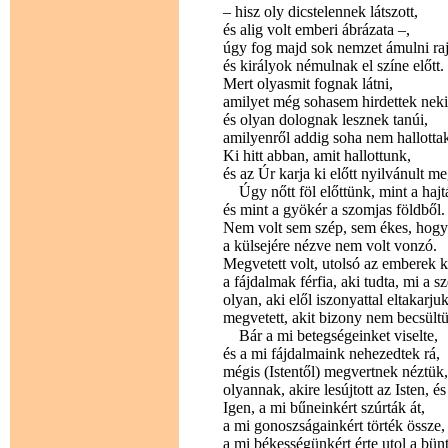
– hisz oly dicstelennek látszott,
és alig volt emberi ábrázata –,
úgy fog majd sok nemzet ámulni raj
és királyok némulnak el színe előtt.
Mert olyasmit fognak látni,
amilyet még sohasem hirdettek neki
és olyan dolognak lesznek tanúi,
amilyenről addig soha nem hallottak
Ki hitt abban, amit hallottunk,
és az Úr karja ki előtt nyilvánult m
Úgy nőtt föl előttünk, mint a hajtá
és mint a gyökér a szomjas földből.
Nem volt sem szép, sem ékes, hogy s
a külsejére nézve nem volt vonzó.
Megvetett volt, utolsó az emberek kö
a fájdalmak férfia, aki tudta, mi a s
olyan, aki elől iszonyattal eltakarjuk
megvetett, akit bizony nem becsültü
Bár a mi betegségeinket viselte,
és a mi fájdalmaink nehezedtek rá,
mégis (Istentől) megvertnek néztük
olyannak, akire lesújtott az Isten, és 
Igen, a mi bűneinkért szúrták át,
a mi gonoszságainkért törték össze,
a mi békességünkért érte utol a bünt