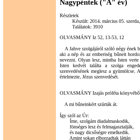
Nagypéntek ("A" év)
Részletek
Készült: 2014. március 05. szerda
Találatok: 3910
OLVASMÁNY Iz 52, 13-53, 12
A Jahve szolgájáról szóló négy ének beje
aki a nép és az emberiség bűneit hordo
nevezni. Olyan lesz, mintha Isten verte
Isten kedvét találta a szolga engede
szenvedésének meglesz a gyümölcse. A
értelmezte, Jézus szenvedését.
OLVASMÁNY Izajás próféta könyvébő
A mi bűneinkért szúrták át.
Így szól az Úr:
Íme, szolgám diadalmaskodik,
fönséges lesz és felmagasztalják,
és nagy dicsőségre emelkedik.
Amint sokan elborzadtak láttán