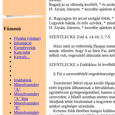
Ragadj ki az ellenség kezéből, * és azok
H: Atyám, Istenem, * kezedbe ajánlom l
E: Ragyogjon fel arcod szolgád fölött, 
Legyetek bátrak, és erős szívűek, * min
H: Atyám, Istenem, * kezedbe ajánlom l
Főmenü
SZENTLECKE Zsid 4, 14-16; 5, 7-9
Főoldal (címlap)
Információ
Jézus mint az emberiség főpapja mutatta
Eseményeink
annak. ellenére, hogy ő az Isten Fia, átélt
Kapcsolat
nélkül volt, engesztelő áldozatát nem kel
Keresés...
SZENTLECKE a Zsidókhoz írt levélbő
A Fiú a szenvedésből engedelmességet ta
Imádságok
Testvéreim! Mivel olyan kiváló főpapunk
Miseolvasmány
ezért legyünk állhatatosak a hitvallásb
"A"
együttérezni gyöngeségeinkkel, hanem o
Miseolvasmány
szenvedett, a bűntől azonban mentes mar
"A" lista
Járuljunk tehát bizalommal a kegyelem t
Miseolvasmány
amikor segítségre szorulunk.
"B"
Krisztus földi életében hangos kiáltáss
Miseolvasmány