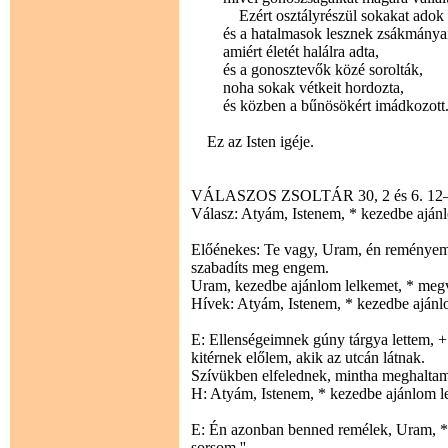
Ezért osztályrészül sokakat adok 
és a hatalmasok lesznek zsákmányai
amiért életét halálra adta,
és a gonosztevők közé sorolták,
noha sokak vétkeit hordozta,
és közben a bűnösökért imádkozott
Ez az Isten igéje.
VÁLASZOS ZSOLTÁR 30, 2 és 6. 12–13
Válasz: Atyám, Istenem, * kezedbe aján
Előénekes: Te vagy, Uram, én reményem:
szabadíts meg engem.
Uram, kezedbe ajánlom lelkemet, * megv
Hívek: Atyám, Istenem, * kezedbe ajánl
E: Ellenségeimnek gúny tárgya lettem, 
kitérnek előlem, akik az utcán látnak.
Szívükben elfelednek, mintha meghaltam 
H: Atyám, Istenem, * kezedbe ajánlom l
E: Én azonban benned remélek, Uram, *
sorsom.''