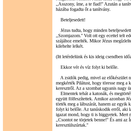
,,Asszony, íme, a te fiad!'' Azután a tanít
házába fogadta őt a tanítvány.
Beteljesedett!
Jézus tudta, hogy minden beteljesedett. 
,,Szomjazom.'' Volt ott egy ecettel telt e
szájához emelték. Mikor Jézus megízlelte a
kilehelte lelkét.
(Itt letérdelünk és kis ideig csendben idő
Ekkor vér és víz folyt ki belőle.
A zsidók pedig, mivel az előkészület na
megkérték Pilátust, hogy töresse meg a ker
keresztről. Az a szombat ugyanis nagy ü
Elmentek tehát a katonák, és megtörték a
együtt fölfeszítettek. Amikor azonban Jé
törték meg a lábszárát, hanem az egyik k
folyt ki belőle. Az tanúskodik erről, aki l
igazat mond, hogy ti is higgyetek. Mert m
,,Csontot ne törjetek benne!'' És ami az Í
keresztülszúrtak.''