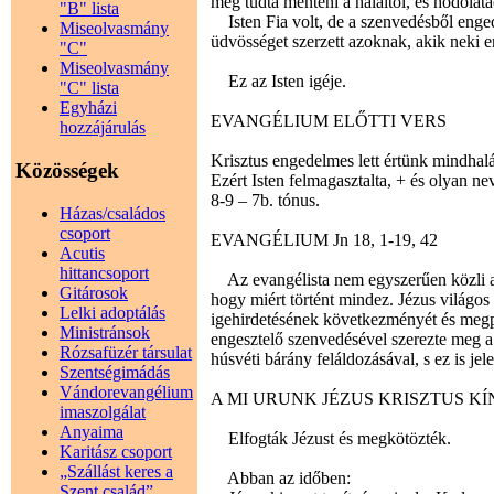
meg tudta menteni a haláltól, és hódolatá
"B" lista
Isten Fia volt, de a szenvedésből enged
Miseolvasmány
üdvösséget szerzett azoknak, akik neki
"C"
Miseolvasmány
Ez az Isten igéje.
"C" lista
Egyházi
EVANGÉLIUM ELŐTTI VERS
hozzájárulás
Krisztus engedelmes lett értünk mindhalá
Közösségek
Ezért Isten felmagasztalta, + és olyan ne
8-9 – 7b. tónus.
Házas/családos
csoport
EVANGÉLIUM Jn 18, 1-19, 42
Acutis
hittancsoport
Az evangélista nem egyszerűen közli az
Gitárosok
hogy miért történt mindez. Jézus világos t
Lelki adoptálás
igehirdetésének következményét és megpe
Ministránsok
engesztelő szenvedésével szerezte meg a
Rózsafüzér társulat
húsvéti bárány feláldozásával, s ez is jel
Szentségimádás
Vándorevangélium
A MI URUNK JÉZUS KRISZTUS KÍNS
imaszolgálat
Anyaima
Elfogták Jézust és megkötözték.
Karitász csoport
„Szállást keres a
Abban az időben:
Szent család”