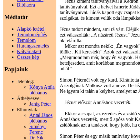
Jézus kiment tanítványaival a Kedron vö
Bibliaóra
tanítványaival. Ezt a helyet ismerte Júdás 
tanítványaival. Júdás kapott egy csapat k
Médiatár
szolgákat, és kiment velük oda lámpákkal
Alapkő letétel
Jézus tudott mindent, ami rá várt. Eléjük
Templomépítés
ezt válaszolták: ,,A názáreti Jézust.'' Jézu
Templom
aki elárulta.
Harangszentelés
Mikor azt mondta nekik: ,,Én vagyok'', 
Kálváriakert
tőlük: ,,Kit kerestek?'' Azok ezt válaszolt
Összes kép
,,Megmondtam már, hogy én vagyok. Ha t
beteljesedett, amit korábban megmondott
adtál.''
Papjaink
Simon Péternél volt egy kard. Kirántotta é
Jelenleg:
A szolgának Malkusz volt a neve. De Jézu
Kónya Attila
Ne igyam ki talán a kelyhet, amelyet az 
plébános
Áthelyezve:
Jézust először Annáshoz vezették.
Janig Péter
Elhunytak:
Ekkor a csapat, az ezredes és a zsidó s
Antal János
Annáshoz vezették, mert ő apósa volt Ka
plébános
zsidóknak azt a tanácsot, hogy jobb, ha 
Siményi
Ferenc
Simon Péter és egy másik tanítvány követ
Dr. Sík