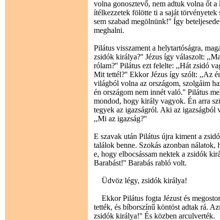
volna gonosztevő, nem adtuk volna őt a k
ítélkezzetek fölötte ti a saját törvényetek
sem szabad megölnünk!'' Így beteljesedet
meghalni.
Pilátus visszament a helytartóságra, maga
zsidók királya?'' Jézus így válaszolt: 
rólam?'' Pilátus ezt felelte: ,,Hát zsidó
Mit tettél?'' Ekkor Jézus így szólt: ,,A
világból volna az országom, szolgáim ha
én országom nem innét való.'' Pilátus megk
mondod, hogy király vagyok. Én arra szül
tegyek az igazságról. Aki az igazságból v
,,Mi az igazság?''
E szavak után Pilátus újra kiment a zsi
találok benne. Szokás azonban nálatok, 
e, hogy elbocsássam nektek a zsidók kirá
Barabást!'' Barabás rabló volt.
Üdvöz légy, zsidók királya!
Ekkor Pilátus fogta Jézust és megostoroz
tették, és bíborszínű köntöst adtak rá. Az
zsidók királya!'' És közben arculverték.