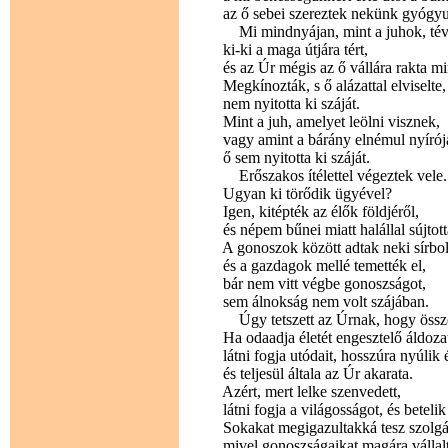
az ő sebei szereztek nekünk gyógyul
Mi mindnyájan, mint a juhok, téve
ki-ki a maga útjára tért,
és az Úr mégis az ő vállára rakta mi
Megkínozták, s ő alázattal elviselte,
nem nyitotta ki száját.
Mint a juh, amelyet leölni visznek,
vagy amint a bárány elnémul nyírója 
ő sem nyitotta ki száját.
Erőszakos ítélettel végeztek vele.
Ugyan ki törődik ügyével?
Igen, kitépték az élők földjéről,
és népem bűnei miatt halállal sújtott
A gonoszok között adtak neki sírbolt
és a gazdagok mellé temették el,
bár nem vitt végbe gonoszságot,
sem álnokság nem volt szájában.
Úgy tetszett az Úrnak, hogy összetö
Ha odaadja életét engesztelő áldozat
látni fogja utódait, hosszúra nyúlik é
és teljesül általa az Úr akarata.
Azért, mert lelke szenvedett,
látni fogja a világosságot, és betelik
Sokakat megigazultakká tesz szolg
mivel gonoszságaikat magára vállalt