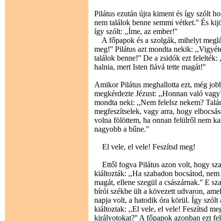
Pilátus ezután újra kiment és így szólt h
nem találok benne semmi vétket.'' És kijö
így szólt: ,,Íme, az ember!''
A főpapok és a szolgák, mihelyt megláttá
meg!'' Pilátus azt mondta nekik: ,,Vigyét
találok benne!'' De a zsidók ezt felelték
halnia, mert Isten fiává tette magát!''
Amikor Pilátus meghallotta ezt, még jobb
megkérdezte Jézust: ,,Honnan való vagy?'
mondta neki: ,,Nem felelsz nekem? Talá
megfeszítselek, vagy arra, hogy elbocsá
volna fölöttem, ha onnan felülről nem ka
nagyobb a bűne.''
El vele, el vele! Feszítsd meg!
Ettől fogva Pilátus azon volt, hogy sz
kiáltozták: ,,Ha szabadon bocsátod, nem v
magát, ellene szegül a császárnak.'' E sz
bírói székbe ült a kövezett udvaron, ame
napja volt, a hatodik óra körül. Így szólt
kiáltoztak: ,,El vele, el vele! Feszítsd m
királyotokat?'' A főpapok azonban ezt fel