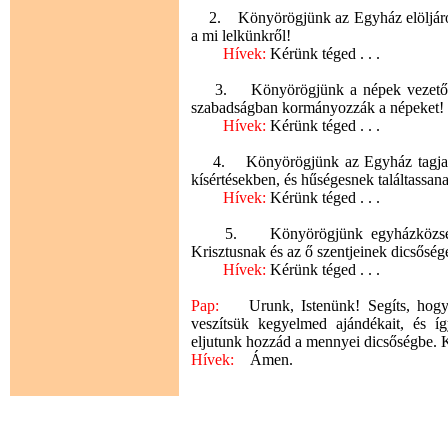
2. Könyörögjünk az Egyház elöljáróié
a mi lelkünkről!
Hívek:
Kérünk téged . . .
3. Könyörögjünk a népek vezetőiért,
szabadságban kormányozzák a népeket!
Hívek:
Kérünk téged . . .
4. Könyörögjünk az Egyház tagjaiér
kísértésekben, és hűségesnek találtassan
Hívek:
Kérünk téged . . .
5. Könyörögjünk egyházközségünk
Krisztusnak és az ő szentjeinek dicsősé
Hívek:
Kérünk téged . . .
Pap:
Urunk, Istenünk! Segíts, hogy m
veszítsük kegyelmed ajándékait, és í
eljutunk hozzád a mennyei dicsőségbe. Kr
Hívek:
Ámen.