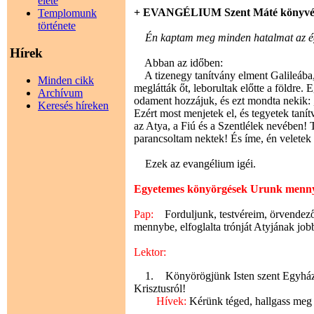
élete
+ EVANGÉLIUM Szent Máté könyvé
Templomunk
története
Én kaptam meg minden hatalmat az ége
Hírek
Abban az időben:
A tizenegy tanítvány elment Galileába, 
Minden cikk
meglátták őt, leborultak előtte a földre
Archívum
odament hozzájuk, és ezt mondta nekik:
Keresés híreken
Ezért most menjetek el, és tegyetek ta
az Atya, a Fiú és a Szentlélek nevében!
parancsoltam nektek! És íme, én veletek
Ezek az evangélium igéi.
Egyetemes könyörgések Urunk menn
Pap:
Forduljunk, testvéreim, örvendező 
mennybe, elfoglalta trónját Atyjának job
Lektor:
1. Könyörögjünk Isten szent Egyházáér
Krisztusról!
Hívek:
Kérünk téged, hallgass meg