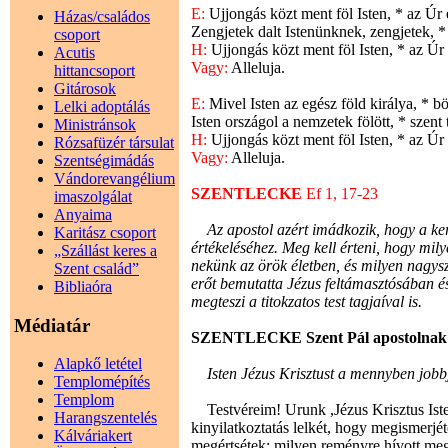
E:
Ujjongás közt ment föl Isten, * az Úr
Házas/családos
Zengjetek dalt Istenünknek, zengjetek, * 
csoport
H:
Ujjongás közt ment föl Isten, * az Úr
Acutis
Vagy:
Alleluja.
hittancsoport
Gitárosok
E:
Mivel Isten az egész föld királya, * b
Lelki adoptálás
Isten országol a nemzetek fölött, * szent 
Ministránsok
H:
Ujjongás közt ment föl Isten, * az Úr
Rózsafüzér társulat
Vagy:
Alleluja.
Szentségimádás
Vándorevangélium
SZENTLECKE
Ef 1, 17-23
imaszolgálat
Anyaima
Az apostol azért imádkozik, hogy a ker
Karitász csoport
értékeléséhez. Meg kell érteni, hogy mil
„Szállást keres a
nekünk az örök életben, és milyen nagysze
Szent család”
erőt bemutatta Jézus feltámasztósában és
Bibliaóra
megteszi a titokzatos test tagjaíval is.
Médiatár
SZENTLECKE Szent Pál apostolnak az 
Alapkő letétel
Isten Jézus Krisztust a mennyben jobbjá
Templomépítés
Templom
Testvéreim! Urunk ,Jézus Krisztus Isten
Harangszentelés
kinyilatkoztatás lelkét, hogy megismerjé
Kálváriakert
megértsétek: milyen reményre hívott meg