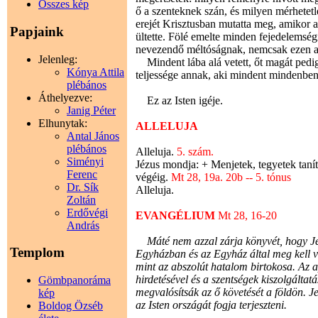
Összes kép
ő a szenteknek szán, és milyen mérhetet
erejét Krisztusban mutatta meg, amikor a
Papjaink
ültette. Fölé emelte minden fejedelems
nevezendő méltóságnak, nemcsak ezen a 
Jelenleg:
Mindent lába alá vetett, őt magát pedig 
Kónya Attila
teljessége annak, aki mindent mindenben 
plébános
Áthelyezve:
Ez az Isten igéje.
Janig Péter
Elhunytak:
ALLELUJA
Antal János
plébános
Alleluja.
5. szám.
Siményi
Jézus mondja: + Menjetek, tegyetek tan
Ferenc
végéig.
Mt 28, 19a. 20b -- 5. tónus
Dr. Sík
Alleluja.
Zoltán
Erdővégi
EVANGÉLIUM
Mt 28, 16-20
András
Máté nem azzal zárja könyvét, hogy Jéz
Templom
Egyházban és az Egyház által meg kell va
mint az abszolút hatalom birtokosa. Az a
hirdetésével és a szentségek kiszolgáltat
Gömbpanoráma
megvalósítsák az ő követését a földön. J
kép
az Isten országát fogja terjeszteni.
Boldog Özséb