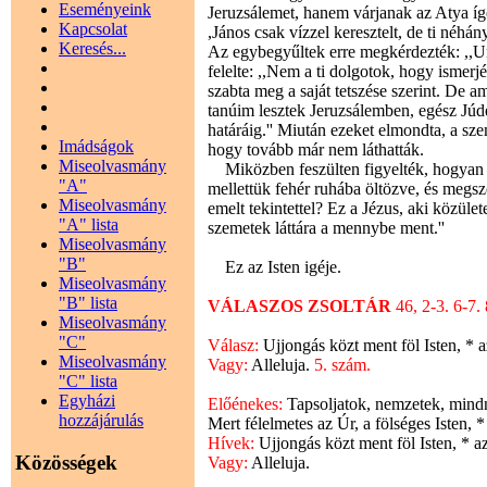
Eseményeink
Jeruzsálemet, hanem várjanak az Atya ígé
Kapcsolat
,János csak vízzel keresztelt, de ti néhá
Keresés...
Az egybegyűltek erre megkérdezték: ,,Ura
felelte: ,,Nem a ti dolgotok, hogy ismer
szabta meg a saját tetszése szerint. De am
tanúim lesztek Jeruzsálemben, egész Júd
határáig.'' Miután ezeket elmondta, a sze
Imádságok
hogy tovább már nem láthatták.
Miseolvasmány
Miközben feszülten figyelték, hogyan em
"A"
mellettük fehér ruhába öltözve, és megszólí
Miseolvasmány
emelt tekintettel? Ez a Jézus, aki közül
"A" lista
szemetek láttára a mennybe ment.''
Miseolvasmány
"B"
Ez az Isten igéje.
Miseolvasmány
"B" lista
VÁLASZOS ZSOLTÁR
46, 2-3. 6-7
Miseolvasmány
"C"
Válasz:
Ujjongás közt ment föl Isten, * 
Miseolvasmány
Vagy:
Alleluja.
5. szám.
"C" lista
Egyházi
Előénekes:
Tapsoljatok, nemzetek, mindny
hozzájárulás
Mert félelmetes az Úr, a fölséges Isten, 
Hívek:
Ujjongás közt ment föl Isten, * a
Közösségek
Vagy:
Alleluja.