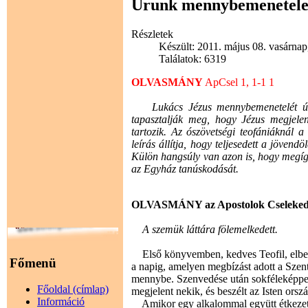
Urunk mennybemenetele
Részletek
Készült: 2011. május 08. vasárnap
Találatok: 6319
OLVASMÁNY
ApCsel 1, 1-1 1
Lukács Jézus mennybemenetelét úgy í
tapasztalják meg, hogy Jézus megjelen
tartozik. Az ószövetségi teofániáknál a f
leírás állítja, hogy teljesedett a jövend
Külön hangsúly van azon is, hogy megígéri
az Egyház tanúskodását.
OLVASMÁNY az Apostolok Cselekede
A szemük láttára fölemelkedett.
Első könyvemben, kedves Teofil, elbeszé
Főmenü
a napig, amelyen megbízást adott a Szentlé
mennybe. Szenvedése után sokféleképpen
Főoldal (címlap)
megjelent nekik, és beszélt az Isten orszá
Információ
Amikor egy alkalommal együtt étkezett