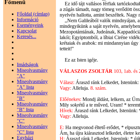
Főmenü
Ez idő tájt vallásos férfiak tartózkodt
a zúgás támadt, nagy tömeg verődött öss
Főoldal (címlap)
nyelvén hallotta, amint beszéltek. Nagy
Információ
,,Nem Galileából valók mindnyájan, aki
Eseményeink
mindegyikünk a saját nyelvén, amelyben 
Kapcsolat
Mezopotámiának, Judeának, Kappadócián
Keresés...
lakói; Egyiptomból, a líbiai Ciréne vidé
krétaiak és arabok: mi mindannyian úgy 
tetteit!''
Ez az Isten igéje.
Imádságok
Miseolvasmány
VÁLASZOS ZSOLTÁR
103, 1ab. és
"A"
Miseolvasmány
Válasz:
Áraszd ránk Lelkedet, Istenünk: *
"A" lista
Vagy:
Alleluja.
8. szám.
Miseolvasmány
"B"
Előénekes:
Mondj áldást, lelkem, az Úr
Miseolvasmány
Mily sokrétű a te műved, Uram! * teremtm
"B" lista
Hívek:
Áraszd ránk Lelkedet, Istenünk: *
Miseolvasmány
Vagy:
Alleluja.
"C"
Miseolvasmány
E:
Ha megvonod éltető erődet, * elpusztu
"C" lista
Ám, ha újra kiárasztod lelkedet, életre ke
Egyházi
H:
Áraszd ránk Lelkedet, Istenünk: * újít