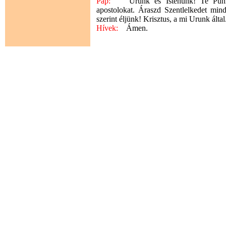
Pap:
Urunk és Istenünk! Te Pünkös
apostolokat. Áraszd Szentlelkedet min
szerint éljünk! Krisztus, a mi Urunk által
Hívek:
Ámen.