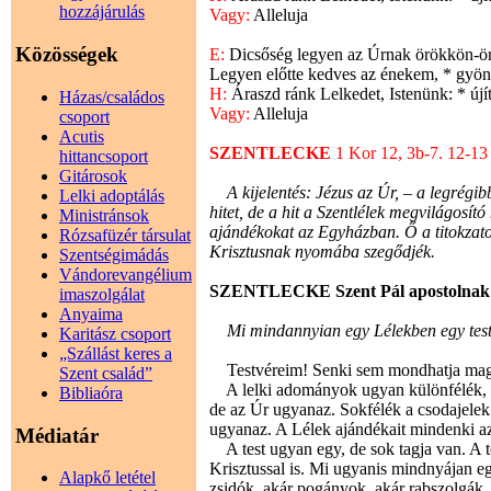
hozzájárulás
Vagy:
Alleluja
Közösségek
E:
Dicsőség legyen az Úrnak örökkön-ör
Legyen előtte kedves az énekem, * gyö
H:
Áraszd ránk Lelkedet, Istenünk: * újít
Házas/családos
Vagy:
Alleluja
csoport
Acutis
SZENTLECKE
1 Kor 12, 3b-7. 12-13
hittancsoport
Gitárosok
A kijelentés: Jézus az Úr, – a legrégibb 
Lelki adoptálás
hitet, de a hit a Szentlélek megvilágosít
Ministránsok
ajándékokat az Egyházban. Ő a titokzatos
Rózsafüzér társulat
Krisztusnak nyomába szegődjék.
Szentségimádás
Vándorevangélium
SZENTLECKE Szent Pál apostolnak a k
imaszolgálat
Anyaima
Mi mindannyian egy Lélekben egy testté 
Karitász csoport
„Szállást keres a
Testvéreim! Senki sem mondhatja magától
Szent család”
A lelki adományok ugyan különfélék, a 
Bibliaóra
de az Úr ugyanaz. Sokfélék a csodajelek
ugyanaz. A Lélek ajándékait mindenki az
Médiatár
A test ugyan egy, de sok tagja van. A te
Krisztussal is. Mi ugyanis mindnyájan eg
Alapkő letétel
zsidók, akár pogányok, akár rabszolgák