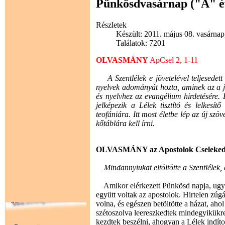
Pünkösdvasárnap ("A" é
Részletek
Készült: 2011. május 08. vasárnap
Találatok: 7201
OLVASMÁNY
ApCsel 2, 1-11
A Szentlélek e jövetelével teljesedett 
nyelvek adományát hozta, aminek az a j
és nyelvhez az evangélium hirdetésére. 
jelképezik a Lélek tisztító és lelkesít
teofániára. Itt most életbe lép az új szö
kőtáblára kell írni.
OLVASMÁNY az Apostolok Cselekede
Mindannyiukat eltöltötte a Szentlélek, é
Amikor elérkezett Pünkösd napja, ugya
együtt voltak az apostolok. Hirtelen zúg
volna, és egészen betöltötte a házat, aho
szétoszolva leereszkedtek mindegyikükre
kezdtek beszélni, ahogyan a Lélek indíto