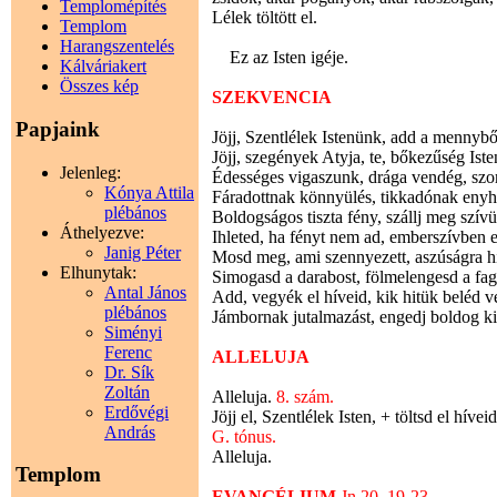
Templomépítés
Lélek töltött el.
Templom
Harangszentelés
Ez az Isten igéje.
Kálváriakert
Összes kép
SZEKVENCIA
Papjaink
Jöjj, Szentlélek Istenünk, add a mennyb
Jöjj, szegények Atyja, te, bőkezűség Iste
Jelenleg:
Édességes vigaszunk, drága vendég, szom
Kónya Attila
Fáradottnak könnyülés, tikkadónak enyhü
plébános
Boldogságos tiszta fény, szállj meg szív
Áthelyezve:
Ihleted, ha fényt nem ad, emberszívben 
Janig Péter
Mosd meg, ami szennyezett, aszúságra hin
Elhunytak:
Simogasd a darabost, fölmelengesd a fagy
Antal János
Add, vegyék el híveid, kik hitük beléd v
plébános
Jámbornak jutalmazást, engedj boldog 
Siményi
Ferenc
ALLELUJA
Dr. Sík
Zoltán
Alleluja.
8. szám.
Erdővégi
Jöjj el, Szentlélek Isten, + töltsd el híve
András
G. tónus.
Alleluja.
Templom
EVANGÉLIUM
Jn 20, 19-23