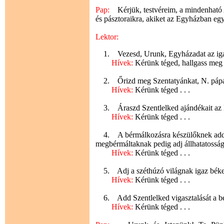
Pap:
Kérjük, testvéreim, a mindenható A
és pásztoraikra, akiket az Egyházban egy
Lektor:
1. Vezesd, Urunk, Egyházadat az igazsá
Hívek:
Kérünk téged, hallgass meg
2. Őrizd meg Szentatyánkat, N. pápát 
Hívek:
Kérünk téged . . .
3. Áraszd Szentlelked ajándékait az E
Hívek:
Kérünk téged . . .
4. A bérmálkozásra készülőknek add a 
megbérmáltaknak pedig adj állhatatosság
Hívek:
Kérünk téged . . .
5. Adj a széthúzó világnak igaz békess
Hívek:
Kérünk téged . . .
6. Add Szentlelked vigasztalását a b
Hívek:
Kérünk téged . . .