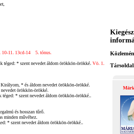
et,
Kiegész
inform
9. 10-11. 13cd-14 5. tónus.
Közlemén
ak téged: * szent nevedet áldom örökkön-örökké.
Vö. 1.
Társolda
 Királyom, * és áldom nevedet örökkön-örökké.
Mári
m nevedet örökkön-örökké.
k téged: * szent nevedet áldom örökkön-örökké..
rgalmú és hosszan tűrő.
mas minden művéhez.
ged: * szent nevedet áldom örökkön-örökké..