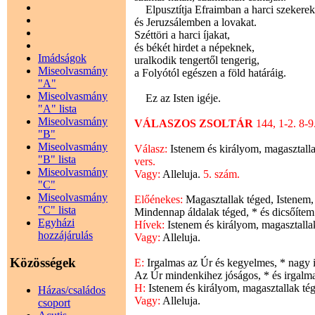
Elpusztítja Efraimban a harci szekerek
és Jeruzsálemben a lovakat.
Széttöri a harci íjakat,
és békét hirdet a népeknek,
Imádságok
uralkodik tengertől tengerig,
Miseolvasmány
a Folyótól egészen a föld határáig.
"A"
Miseolvasmány
Ez az Isten igéje.
"A" lista
Miseolvasmány
VÁLASZOS ZSOLTÁR
144, 1-2. 8-
"B"
Miseolvasmány
Válasz:
Istenem és királyom, magasztall
"B" lista
vers.
Miseolvasmány
Vagy:
Alleluja.
5. szám.
"C"
Miseolvasmány
Előénekes:
Magasztallak téged, Istenem,
"C" lista
Mindennap áldalak téged, * és dicsőíte
Egyházi
Hívek:
Istenem és királyom, magasztalla
hozzájárulás
Vagy:
Alleluja.
Közösségek
E:
Irgalmas az Úr és kegyelmes, * nagy i
Az Úr mindenkihez jóságos, * és irgal
H:
Istenem és királyom, magasztallak té
Házas/családos
Vagy:
Alleluja.
csoport