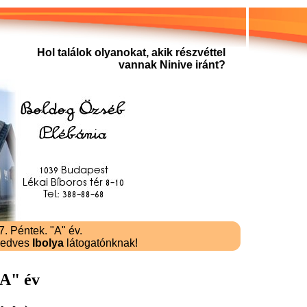
Hol találok olyanokat, akik részvéttel
vannak Ninive iránt?
. Péntek. "A" év.
kedves
Ibolya
látogatónknak!
"A" év