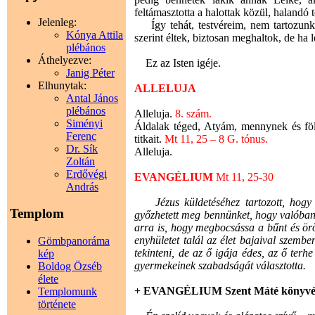
feltámasztotta a halottak közül, halandó te
Jelenleg:
Így tehát, testvéreim, nem tartozunk a
Kónya Attila
szerint éltek, biztosan meghaltok, de ha lél
plébános
Áthelyezve:
Ez az Isten igéje.
Janig Péter
Elhunytak:
ALLELUJA
Antal János
plébános
Alleluja.
8. szám.
Siményi
Áldalak téged, Atyám, mennynek és föld
Ferenc
titkait.
Mt 11, 25 – 8 G. tónus.
Dr. Sík
Alleluja.
Zoltán
Erdővégi
EVANGÉLIUM
Mt 11, 25-30
András
Jézus küldetéséhez tartozott, hogy m
Templom
győzhetett meg bennünket, hogy valóban 
arra is, hogy megbocsássa a bűnt és örö
enyhületet talál az élet bajaival szembe
Gömbpanoráma
tekinteni, de az ő igája édes, az ő ter
kép
gyermekeinek szabadságát választotta.
Boldog Özséb
élete
+ EVANGÉLIUM Szent Máté könyvé
Templomunk
története