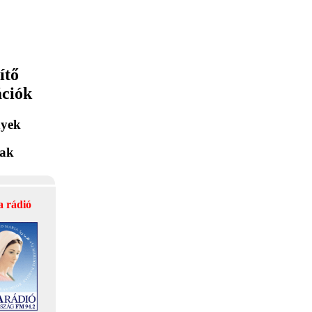
ítő
ációk
yek
lak
a rádió