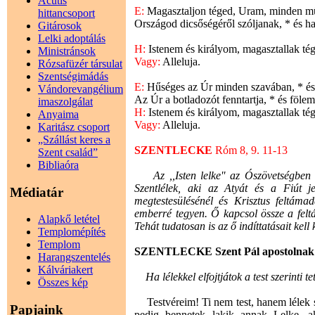
Acutis
E:
Magasztaljon téged, Uram, minden műv
hittancsoport
Országod dicsőségéről szóljanak, * és h
Gitárosok
Lelki adoptálás
H:
Istenem és királyom, magasztallak té
Ministránsok
Vagy:
Alleluja.
Rózsafüzér társulat
Szentségimádás
E:
Hűséges az Úr minden szavában, * és t
Vándorevangélium
Az Úr a botladozót fenntartja, * és fölem
imaszolgálat
H:
Istenem és királyom, magasztallak té
Anyaima
Vagy:
Alleluja.
Karitász csoport
„Szállást keres a
SZENTLECKE
Róm 8, 9. 11-13
Szent család”
Bibliaóra
Az ,,Isten lelke'' az Ószövetségben Is
Szentlélek, aki az Atyát és a Fiút 
Médiatár
megtestesülésénél és Krisztus feltám
emberré tegyen. Ő kapcsol össze a felt
Alapkő letétel
Tehát tudatosan is az ő indíttatásait kell
Templomépítés
Templom
SZENTLECKE Szent Pál apostolnak a 
Harangszentelés
Kálváriakert
Ha lélekkel elfojtjátok a test szerinti tet
Összes kép
Testvéreim! Ti nem test, hanem lélek sz
Papjaink
pedig bennetek lakik annak Lelke, aki