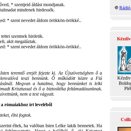
ed, * szentjeid áldást mondjanak.
Rádió 
atalmadat mindenek hirdessék.
ged: * szent nevedet áldom örökkön-örökké..
ettei szentnek hirdetik.
Kézdiv
eli, akit megaláztak.
ged: * szent nevedet áldom örökkön-örökké..
ten teremtő erejét fejezte ki. Az Újszövetségben ő a
Kézdiv
jelenvalóvá teszi bennünk. Ő működött közre a Fiú
Boldo
adásánál. Megvan a hatalma, hogy bennünket is lelki
Plé
ámadt Krisztussal és ő a biztosítéka feltámadásunknak.
 követnünk, nem a test vágyait.
rómaiakhoz írt leveléből
teket, élni fogtok.
Csil
erint éltek, ha valóban Isten Lelke lakik bennetek. Ha
 feltámasztotta ,Jézust a halálból, ő, aki Krisztust