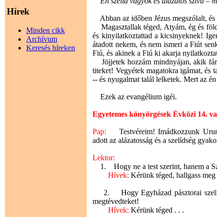
Én szelíd vagyok és alázatos szívű – m
Hírek
Abban az időben Jézus megszólalt, és 
Magasztallak téged, Atyám, ég és föld U
Minden cikk
és kinyilatkoztattad a kicsinyeknek! I
Archívum
átadott nekem, és nem ismeri a Fiút sen
Keresés híreken
Fiú, és akinek a Fiú ki akarja nyilatkozta
Jöjjetek hozzám mindnyájan, akik fárad
titeket! Vegyétek magatokra igámat, és t
-- és nyugalmat talál lelketek. Mert az 
Ezek az evangélium igéi.
Egyetemes könyörgések Évközi 14. v
Pap:
Testvéreim! Imádkozzunk Urunkhoz
adott az alázatosság és a szelídség gyako
Lektor:
1. Hogy ne a test szerint, hanem a Sze
Hívek:
Kérünk téged, hallgass meg
2. Hogy Egyházad pásztorai szelídség
megtévedteket!
Hívek:
Kérünk téged . . .