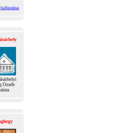
hallgatása
ásárhely
ásárhelyi
g Özséb
bánia
laghegy