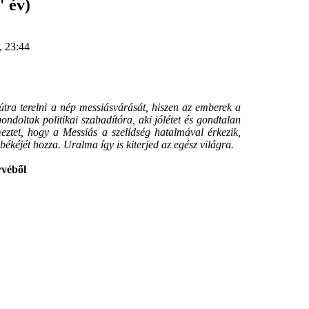
" év)
, 23:44
ra terelni a nép messiásvárását, hiszen az emberek a
ondoltak politikai szabadítóra, aki jólétet és gondtalan
elmeztet, hogy a Messiás a szelídség hatalmával érkezik,
békéjét hozza. Uralma így is kiterjed az egész világra.
véből