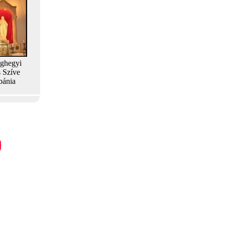
aghegyi
s Szíve
bánia