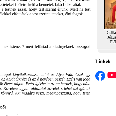
steteket is életre kelti a bennetek lakó Lelke által.
 testnek azzal, hogy test szerint éljünk. Mert ha test
ekkel elfojtjátok a test szerinti tetteket, élni fogtok.
Csill
Jézu
Plé
nek Istene, * mert feltártad a kicsinyeknek országod
Linkek
agát kinyilatkoztassa, mint az Atya Fiát. Csak így
az Atyát tükrözi és az ő nevében beszél. Ezért van joga
k életet adjon. Ezért ígérhette az embernek, hogy nála
n. Követése ugyan áldozatot követel, s lehet azt igának
he könnyű. Aki magára veszi, megtapasztalja, hogy Isten
ből