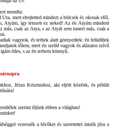
ondja az Úr.
ezt mondta:
ra, mert elrejtetted mindezt a bölcsek és okosak elől,
gen, Atyám, így tetszett ez neked! Az én Atyám mindent
ki más, csak az Atya, s az Atyát sem ismeri más, csak a
tni.
tak vagytok, és terhek alatt görnyedtek: én felüdítlek
anuljatok tőlem, mert én szelíd vagyok és alázatos szívű
én igám édes, s az én terhem könnyű.
asárnapra
, Jézus Krisztushoz, aki eljött közénk, és példát
rlására!
ntlélek szerint éljünk ebben a világban!
 minket!
gel vezessék a hívőket és szeretettel intsék jóra a