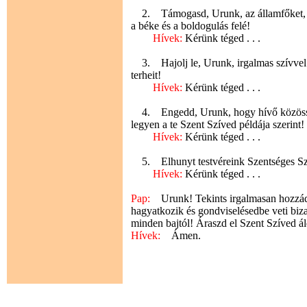
2. Támogasd, Urunk, az államfőket, hog
a béke és a boldogulás felé!
Hívek:
Kérünk téged . . .
3. Hajolj le, Urunk, irgalmas szívvel 
terheit!
Hívek:
Kérünk téged . . .
4. Engedd, Urunk, hogy hívő közösség
legyen a te Szent Szíved példája szerint!
Hívek:
Kérünk téged . . .
5. Elhunyt testvéreink Szentséges Szí
Hívek:
Kérünk téged . . .
Pap:
Urunk! Tekints irgalmasan hozzád 
hagyatkozik és gondviselésedbe veti biz
minden bajtól! Áraszd el Szent Szíved á
Hívek:
Ámen.