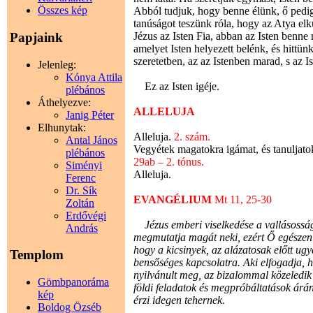
Összes kép
Abból tudjuk, hogy benne élünk, ő pedig
tanúságot teszünk róla, hogy az Atya elkü
Jézus az Isten Fia, abban az Isten benne 
Papjaink
amelyet Isten helyezett belénk, és hittün
szeretetben, az az Istenben marad, s az I
Jelenleg:
Kónya Attila
Ez az Isten igéje.
plébános
Áthelyezve:
ALLELUJA
Janig Péter
Elhunytak:
Alleluja.
2. szám.
Antal János
Vegyétek magatokra igámat, és tanuljato
plébános
29ab – 2. tónus.
Siményi
Alleluja.
Ferenc
Dr. Sík
EVANGÉLIUM
Mt 11, 25-30
Zoltán
Erdővégi
Jézus emberi viselkedése a vallásosság 
András
megmutatja magát neki, ezért Ő egészen kife
hogy a kicsinyek, az alázatosak előtt ugya
Templom
bensőséges kapcsolatra. Aki elfogadja, 
nyilvánult meg, az bizalommal közeledik 
Gömbpanoráma
földi feladatok és megpróbáltatások árán
kép
érzi idegen tehernek.
Boldog Özséb