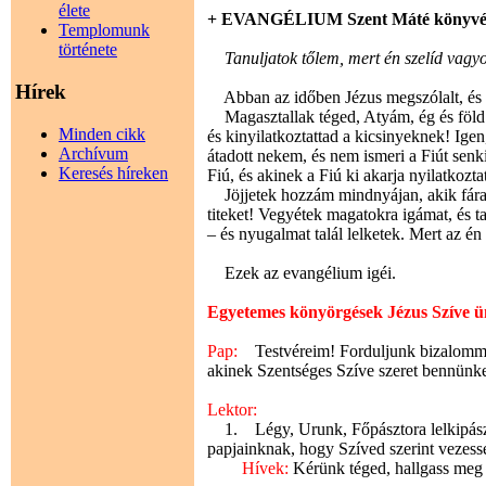
élete
+ EVANGÉLIUM Szent Máté könyvé
Templomunk
története
Tanuljatok tőlem, mert én szelíd vagyo
Hírek
Abban az időben Jézus megszólalt, és 
Magasztallak téged, Atyám, ég és föld U
Minden cikk
és kinyilatkoztattad a kicsinyeknek! Ige
Archívum
átadott nekem, és nem ismeri a Fiút senk
Keresés híreken
Fiú, és akinek a Fiú ki akarja nyilatkozta
Jöjjetek hozzám mindnyájan, akik fáradt
titeket! Vegyétek magatokra igámat, és t
–
és nyugalmat talál lelketek. Mert az é
Ezek az evangélium igéi.
Egyetemes könyörgések Jézus Szíve ün
Pap:
Testvéreim! Forduljunk bizalommal
akinek Szentséges Szíve szeret bennünk
Lektor:
1. Légy, Urunk, Főpásztora lelkipász
papjainknak, hogy Szíved szerint vezessé
Hívek:
Kérünk téged, hallgass meg