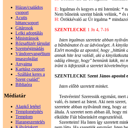
Házas/családos
E:
Irgalmas és kegyes a mi Istenünk: * n
csoport
Nem bűneink szerint bánik velünk, * és 
Acutis
H:
Örökkévaló az Úr irgalma * mindazokh
hittancsoport
Gitárosok
SZENTLECKE
1 Jn 4, 7-16
Lelki adoptálás
Ministránsok
Isten irgalmas szeretete abban nyilvánul
Rózsafüzér társulat
a bűnbánatot és az üdvösséget. A kinyilat
Szentségimádás
Ezért mondja az apostol, hogy ,,hittünk a 
Vándorevangélium
annak hite lesz valódi, aki a kinyilatkozt
imaszolgálat
odáig elmegy, hogy'' bennünk lakik, mi m
Anyaima
iránt is kifejezzük a szeretet követelménye
Karitász csoport
„Szállást keres a
SZENTLECKE Szent János apostol els
Szent család”
Bibliaóra
Isten előbb szeretett minket.
Médiatár
Testvéreim! Szeressük egymást, mert a sz
való, és ismeri az Istent. Aki nem szeret, 
Alapkő letétel
szeretete abban nyilvánult meg, hogy az I
Templomépítés
általa. A szeretet nem abban áll, hogy mi
Templom
elküldte Fiát bűneinkért engesztelésül.
Harangszentelés
Szeretteim! Ha Isten így szeretett minke
Kálváriakert
nem látta. Ha szeretjük egymást, Isten b