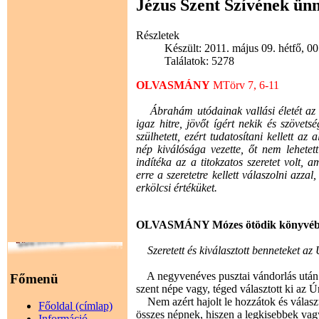
Jézus Szent Szívének ün
Részletek
Készült: 2011. május 09. hétfő, 0
Találatok: 5278
OLVASMÁNY
MTörv 7, 6-11
Ábrahám utódainak vallási életét az a 
igaz hitre, jövőt ígért nekik és szövets
szülhetett, ezért tudatosítani kellett az
nép kiválósága vezette, őt nem lehetett
indítéka az a titokzatos szeretet volt
erre a szeretetre kellett válaszolni azz
erkölcsi értéküket.
OLVASMÁNY Mózes ötödik könyvéb
Szeretett és kiválasztott benneteket az 
A negyvenéves pusztai vándorlás után Mó
Főmenü
szent népe vagy, téged választott ki az Ú
Nem azért hajolt le hozzátok és választo
Főoldal (címlap)
összes népnek, hiszen a legkisebbek vag
Információ