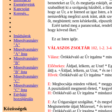
benneteket az Úr, és megtartja esküjét, am
Eseményeink
szabadított ki a szolgaság házából, a fá
Kapcsolat
hogy az Úr, a te Istened az igaz Isten, a 
Keresés...
nemzedékig megőrzi azok iránt, akik szer
őt, megbünteti; nem késlekedik, elpusztítj
Ezért tartsd meg a parancsokat, rendel
hogy kövesd őket.''
Imádságok
Ez az Isten igéje.
Miseolvasmány
"A"
VÁLASZOS ZSOLTÁR
102, 1-2. 3-
Miseolvasmány
"A" lista
Válasz:
Örökkévaló az Úr irgalma * mind
Miseolvasmány
"B"
Előénekes:
Áldjad, lelkem, az Urat! * E
Miseolvasmány
áldj a. +Áldjad, lelkem, az Urat, * és ne
"B" lista
Hívek:
Örökkévaló az Úr irgalma * minda
Miseolvasmány
"C"
E:
Megbocsátja minden vétked, * meggy
Miseolvasmány
A pusztulástól megmenti életed, * kegy
"C" lista
H:
Örökkévaló az Úr irgalma * mindazokh
Egyházi
hozzájárulás
E:
Az Úrigazságot szolgáltat, * és megv
Megismertette útjait Mózessel, * és terveit
Közösségek
H:
Örökkévaló az Úr irgalma * mindazokh