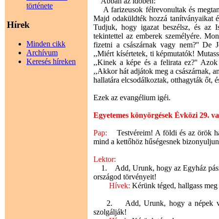
Abban az időben:
története
A farizeusok félrevonultak és megtaná
Majd odaküldték hozzá tanítványaikat é
Hírek
Tudjuk, hogy igazat beszélsz, és az I
tekintettel az emberek személyére. M
Minden cikk
fizetni a császárnak vagy nem?'' De J
Archívum
,,Miért kísértetek, ti képmutatók! Muta
Keresés híreken
,,Kinek a képe és a felirata ez?'' Azok 
,,Akkor hát adjátok meg a császárnak, am
hallatára elcsodálkoztak, otthagyták őt, 
Ezek az evangélium igéi.
Egyetemes könyörgések Évközi 29. v
Pap:
Testvéreim! A földi és az örök h
mind a kettőhöz hűségesnek bizonyuljun
Lektor:
1. Add, Urunk, hogy az Egyház pásztor
országod törvényeit!
Hívek:
Kérünk téged, hallgass meg
2. Add, Urunk, hogy a népek vezet
szolgálják!