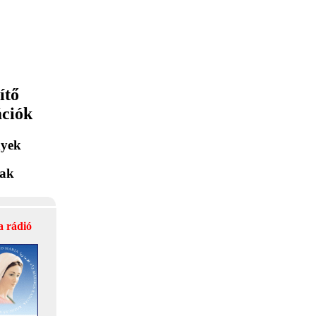
ítő
ációk
yek
lak
a rádió