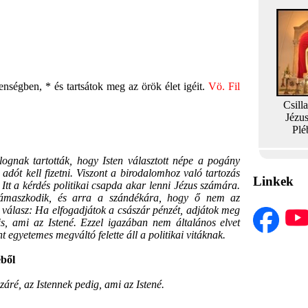
nségben, * és tartsátok meg az örök élet igéit.
Vö. Fil
Csill
Jézu
Plé
ak tartották, hogy Isten választott népe a pogány
adót kell fizetni. Viszont a birodalomhoz való tartozás
Linkek
Itt a kérdés politikai csapda akar lenni Jézus számára.
támaszkodik, és arra a szándékára, hogy ő nem az
 a válasz: Ha elfogadjátok a császár pénzét, adjátok meg
s, ami az Istené. Ezzel igazában nem általános elvet
 egyetemes megváltó felette áll a politikai vitáknak.
ből
ré, az Istennek pedig, ami az Istené.