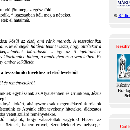
t rendüljön meg az egész föld.
dik, * igazságban ítéli meg a népeket.
Rádió 
étek el hatalmát.
sai közül az első, ami ránk maradt. A tesszalonikai
a. A levél elején hálával tekint vissza, hogy ottlétekor a
Kézdiv
 kegyelmének kiáradását, s így az ő igehirdetése
 is kitartanak a hitben, a reményben és a szeretetben. Ez
y ember lelkületét.
sszaloniki hívekhez írt első leveléből
l és reményetekről.
Kézdiv
Boldo
nikiek egyházának az Atyaistenben és Urunkban, Jézus
Plé
ég!
nyájatokért, ahányszor csak megemlékezünk rólatok
tenünk és Atyánk előtt tevékeny hitetekre, áldozatos
sba vetett szilárd reményetekre.
l tudjátok, hogy választottak vagytok! Hiszen az
k köztetek, hanem erővel, Szentlélekkel és mélységes
Csil