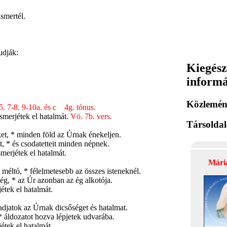
mertél.
dják:
Kiegész
inform
Közlemén
-5. 7-8. 9-10a. és c 4g. tónus.
smerjétek el hatalmát.
Vö. 7b. vers.
Társolda
et, * minden föld az Úrnak énekeljen.
, * és csodatetteit minden népnek.
merjétek el hatalmát.
Mári
 méltó, * félelmetesebb az összes isteneknél.
g, * az Úr azonban az ég alkotója.
étek el hatalmát.
adjatok az Úrnak dicsőséget és hatalmat.
* áldozatot hozva lépjetek udvarába.
étek el hatalmát.