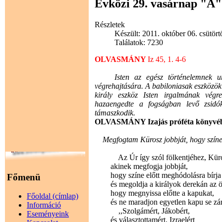
Évközi 29. vasárnap "A"
Részletek
Készült: 2011. október 06. csütört
Találatok: 7230
OLVASMÁNY
Iz 45, 1. 4-6
Isten az egész történelemnek ura.
végrehajtására. A babiloniasak eszközök
király eszköz Isten irgalmának végre
hazaengedte a fogságban levő zsidók
támaszkodik.
OLVASMÁNY Izajás próféta könyvé
Megfogtam Kürosz jobbját, hogy színe 
Az Úr így szól fölkentjéhez, Küro
akinek megfogja jobbját,
hogy színe előtt meghódolásra bírja 
Főmenü
és megoldja a királyok derekán az ö
hogy megnyissa előtte a kapukat,
Főoldal (címlap)
és ne maradjon egyetlen kapu se zár
Információ
,,Szolgámért, Jákobért,
Eseményeink
és választottamért, Izraelért