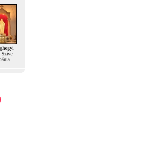
aghegyi
s Szíve
bánia