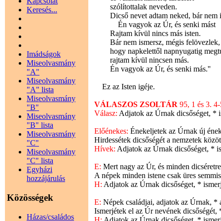
Kapcsolat
szólítottalak neveden.
Keresés...
Dicső nevet adtam neked, bár nem is
Én vagyok az Úr, és senki mást
Rajtam kívül nincs más isten.
Bár nem ismersz, mégis felövezlek,
hogy napkelettől napnyugatig megtu
Imádságok
rajtam kívül nincsen más.
Miseolvasmány
Én vagyok az Úr, és senki más.''
"A"
Miseolvasmány
Ez az Isten igéje.
"A" lista
Miseolvasmány
VÁLASZOS ZSOLTÁR
95, 1 és 3. 4
"B"
Válasz:
Adjatok az Úrnak dicsőséget, * i
Miseolvasmány
"B" lista
Előénekes:
Énekeljetek az Úrnak új ének
Miseolvasmány
Hirdessétek dicsőségét a nemzetek között
"C"
Hívek:
Adjatok az Úrnak dicsőséget, * is
Miseolvasmány
"C" lista
E:
Mert nagy az Úr, és minden dicséretre
Egyházi
A népek minden istene csak üres semmisé
hozzájárulás
H:
Adjatok az Úrnak dicsőséget, * ismerj
Közösségek
E:
Népek családjai, adjatok az Úrnak, * 
Ismerjétek el az Úr nevének dicsőségét, 
Házas/családos
H:
Adjatok az Úrnak dicsőséget, * ismerj