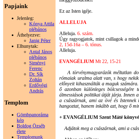
Papjaink
Ez az Isten igéje.
Jelenleg:
ALLELUJA
Kónya Attila
plébános
Alleluja.
6. szám.
Áthelyezve:
Úgy ragyogjatok, mint csillagok a minde
Janig Péter
2, 15d-16a – 6. tónus.
Elhunytak:
Alleluja.
Antal János
plébános
EVANGÉLIUM
Mt 22, 15-21
Siményi
Ferenc
A törvénymagyarázók méltatlan dologn
Dr. Sík
rómaiak uralma alatt van, s hogy nekik 
Zoltán
előnyeit kihasználták a maguk számára. 
Erdővégi
ő azonban különleges bölcsességére 
András
álmessiások politikai útját járja. Innen
a császárnak, ami az övé és Istennek i
Templom
hangoztat, hanem inkább azt, hogy ő mint
Gömbpanoráma
+ EVANGÉLIUM Szent Máté könyvé
kép
Boldog Özséb
Adjátok meg a császárnak, ami a császá
élete
Templomunk