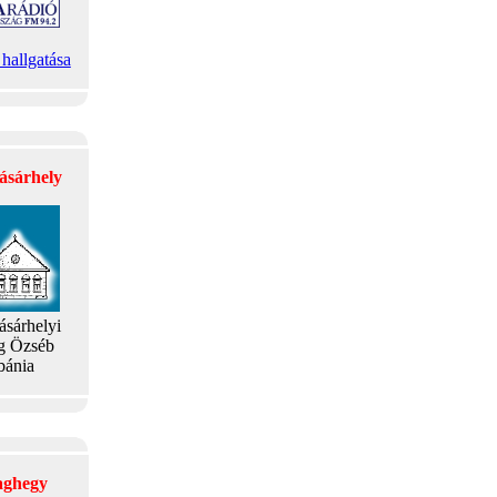
hallgatása
ásárhely
ásárhelyi
g Özséb
bánia
laghegy