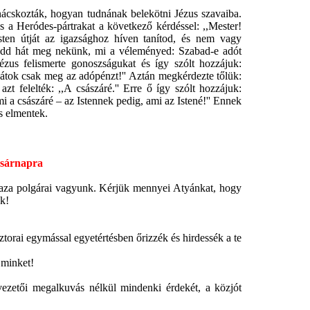
cskozták, hogyan tudnának belekötni Jézus szavaiba.
s a Heródes-pártrakat a következő kérdéssel: ,,Mester!
sten útját az igazsághoz híven tanítod, és nem vagy
ondd hát meg nekünk, mi a véleményed: Szabad-e adót
ézus felismerte gonoszságukat és így szólt hozzájuk:
ssátok csak meg az adópénzt!'' Aztán megkérdezte tőlük:
azt felelték: ,,A császáré.'' Erre ő így szólt hozzájuk:
i a császáré – az Istennek pedig, ami az Istené!'' Ennek
és elmentek.
asárnapra
aza polgárai vagyunk. Kérjük mennyei Atyánkat, hogy
k!
ai egymással egyetértésben őrizzék és hirdessék a te
 minket!
ői megalkuvás nélkül mindenki érdekét, a közjót