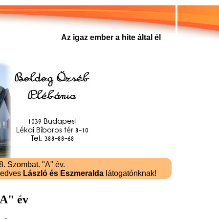
Az igaz ember a hite által él
. Szombat. "A" év.
kedves
László és Eszmeralda
látogatónknak!
"A" év