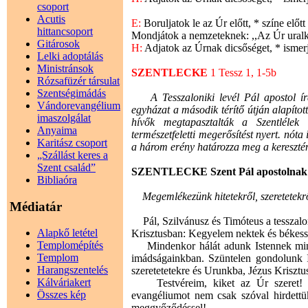
csoport
Acutis
E:
Boruljatok le az Úr előtt, * színe előt
hittancsoport
Mondjátok a nemzeteknek: ,,Az Úr uralko
Gitárosok
H:
Adjatok az Úrnak dicsőséget, * ismerj
Lelki adoptálás
Ministránsok
SZENTLECKE
1 Tessz 1, 1-5b
Rózsafüzér társulat
Szentségimádás
A Tesszaloniki levél Pál apostol írá
Vándorevangélium
egyházat a második térítő útján alapított
imaszolgálat
hívők megtapasztalták a Szentlélek
Anyaima
természetfeletti megerősítést nyert. nóta
Karitász csoport
a három erény határozza meg a keresztén
„Szállást keres a
Szent család”
SZENTLECKE Szent Pál apostolnak a te
Bibliaóra
Megemlékezünk hitetekről, szeretetekrő
Médiatár
Pál, Szilvánusz és Timóteus a tesszalo
Alapkő letétel
Krisztusban: Kegyelem nektek és békess
Templomépítés
Mindenkor hálát adunk Istennek mind
Templom
imádságainkban. Szüntelen gondolunk Is
Harangszentelés
szeretetetekre és Urunkba, Jézus Krisztu
Kálváriakert
Testvéreim, kiket az Úr szeret! Jó
Összes kép
evangéliumot nem csak szóval hirdettü
meggyőződéssel!