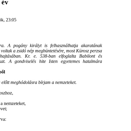
 év
ök, 23:05
 A pogány királyt is felhasználhatja akaratának
 voltak a zsidó nép megbüntetésére, most Kürosz perzsa
hajtásában. Kr. e. 538-ban elfoglalta Babilont és
at. A gondviselés hite Isten egyetemes hatalmára
ből
előtt meghódolásra bírjam a nemzeteket.
szhoz,
a nemzeteket,
vet;
va: