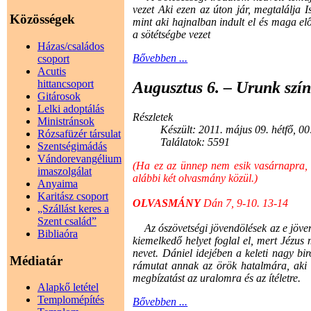
vezet Aki ezen az úton jár, megtalálja 
Közösségek
mint aki hajnalban indult el és maga elő
a sötétségbe vezet
Házas/családos
Bővebben ...
csoport
Acutis
hittancsoport
Augusztus 6. – Urunk szín
Gitárosok
Lelki adoptálás
Részletek
Ministránsok
Készült: 2011. május 09. hétfő, 0
Rózsafüzér társulat
Találatok: 5591
Szentségimádás
Vándorevangélium
(Ha ez az ünnep nem esik vasárnapra, a
imaszolgálat
alábbi két olvasmány közül.)
Anyaima
Karitász csoport
OLVASMÁNY
Dán 7, 9-10. 13-14
„Szállást keres a
Szent család”
Az ószövetségi jövendölések az e jöven
Bibliaóra
kiemelkedő helyet foglal el, mert Jézus m
nevet. Dániel idejében a keleti nagy b
Médiatár
rámutat annak az örök hatalmára, aki a
megbízatást az uralomra és az ítéletre.
Alapkő letétel
Templomépítés
Bővebben ...