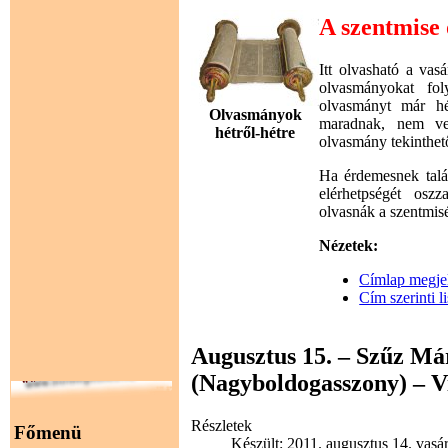
A szentmise
Itt olvasható a va
olvasmányokat fol
olvasmányt már hé
Olvasmányok
maradnak, nem ves
hétről-hétre
olvasmány tekinthet
Ha érdemesnek talá
elérhetpségét osz
olvasnák a szentmis
Nézetek:
Címlap megjel
Cím szerinti li
Augusztus 15. – Szűz Má
(Nagyboldogasszony) – Vi
Részletek
Főmenü
Készült: 2011. augusztus 14. vasá