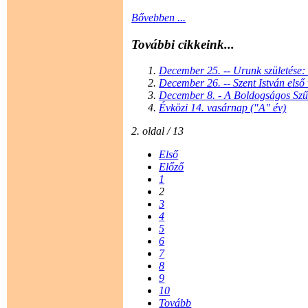
Bővebben ...
További cikkeink...
December 25. -- Urunk születése: 
December 26. -- Szent István első
December 8. - A Boldogságos Szűz
Évközi 14. vasárnap ("A" év)
2. oldal / 13
Első
Előző
1
2
3
4
5
6
7
8
9
10
Tovább