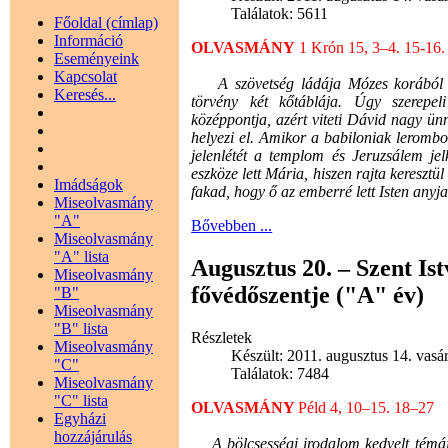
Találatok: 5611
Főoldal (címlap)
Információ
OLVASMÁNY
1 Krón 15, 3–4. 15-16.
Eseményeink
Kapcsolat
A szövetség ládája Mózes korából szá
Keresés...
törvény két kőtáblája. Úgy szerepeli 
középpontja, azért viteti Dávid nagy 
helyezi el. Amikor a babiloniak lerombol
jelenlétét a templom és Jeruzsálem jel
eszköze lett Mária, hiszen rajta keresztü
Imádságok
fakad, hogy ő az emberré lett Isten anyja
Miseolvasmány
"A"
Bővebben ...
Miseolvasmány
"A" lista
Augusztus 20. – Szent Is
Miseolvasmány
fővédőszentje ("A" év)
"B"
Miseolvasmány
"B" lista
Részletek
Miseolvasmány
Készült: 2011. augusztus 14. vasá
"C"
Találatok: 7484
Miseolvasmány
"C" lista
OLVASMÁNY
Péld 4, 10–15. 18–27
Egyházi
hozzájárulás
A bölcsességi irodalom kedvelt témája 