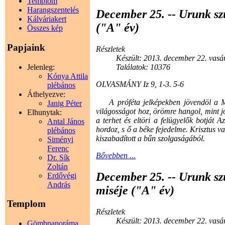
Templom
Harangszentelés
December 25. -- Urunk szü
Kálváriakert
("A" év)
Összes kép
Papjaink
Részletek
Készült: 2013. december 22. vasá
Jelenleg:
Találatok: 10376
Kónya Attila
OLVASMÁNY Iz 9, 1-3. 5-6
plébános
Áthelyezve:
A próféta jelképekben jövendöl a Mes
Janig Péter
világosságot hoz, örömre hangol, mint jó
Elhunytak:
a terhet és eltöri a felügyelők botját A
Antal János
hordoz, s ő a béke fejedelme. Krisztus v
plébános
kiszabadított a bűn szolgaságából.
Siményi
Ferenc
Bővebben ...
Dr. Sík
Zoltán
December 25. -- Urunk sz
Erdővégi
András
miséje ("A" év)
Templom
Részletek
Készült: 2013. december 22. vasá
Gömbpanoráma