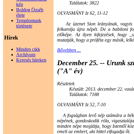
Találatok: 3822
kép
Boldog Özséb
OLVASMÁNY Iz 62, 11-12
élete
Templomunk
Az üzenet Sion leányának, vagyis Je
története
felkarolja újra népét. De a babiloni 
előképe. Az ilyen kifejezések, hogy ,,s
Hírek
mutatják, hogy a próféta egy másik, lelk
Minden cikk
Bővebben ...
Archívum
Keresés híreken
December 25. -- Urunk sz
("A" év)
Részletek
Készült: 2013. december 22. vasá
Találatok: 7188
OLVASMÁNY Iz 52, 7-10
A fogságban levő nép számára a béke é
népének, gondoskodik róla, vigasztalója 
minden népe meglátja, hogy Istentől kö
emeli az embert, aki hittel elfogadja őt.