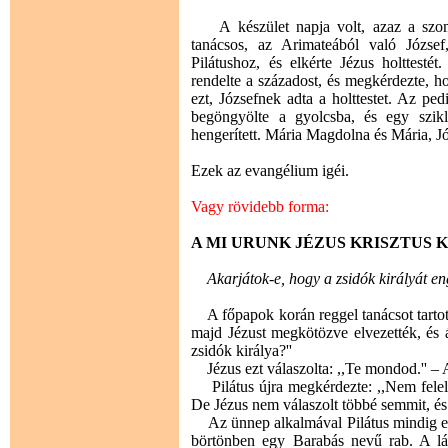
A készület napja volt, azaz a szomba
tanácsos, az Arimateából való József
Pilátushoz, és elkérte Jézus holttesté
rendelte a századost, és megkérdezte, 
ezt, Józsefnek adta a holttestet. Az pedi
begöngyölte a gyolcsba, és egy sziklá
hengerített. Mária Magdolna és Mária, J
Ezek az evangélium igéi.
Vagy rövidebb forma:
A MI URUNK JÉZUS KRISZTUS KÍ
Akarjátok-e, hogy a zsidók királyát e
A főpapok korán reggel tanácsot tartott
majd Jézust megkötözve elvezették, és á
zsidók királya?''
Jézus ezt válaszolta: ,,Te mondod.'' – A
Pilátus újra megkérdezte: ,,Nem felel
De Jézus nem válaszolt többé semmit, és 
Az ünnep alkalmával Pilátus mindig elbo
börtönben egy Barabás nevű rab. A láz