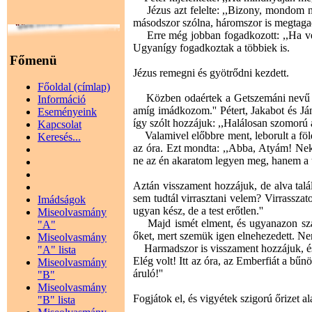
Jézus azt felelte: ,,Bizony, mondom n
másodszor szólna, háromszor is megtaga
Erre még jobban fogadkozott: ,,Ha vel
Ugyanígy fogadkoztak a többiek is.
Főmenü
Jézus remegni és gyötrődni kezdett.
Főoldal (címlap)
Közben odaértek a Getszemáni nevű kertb
Információ
amíg imádkozom.'' Pétert, Jakabot és Já
Eseményeink
így szólt hozzájuk: ,,Halálosan szomorú a
Kapcsolat
Valamivel előbbre ment, leborult a föld
Keresés...
az óra. Ezt mondta: ,,Abba, Atyám! Nek
ne az én akaratom legyen meg, hanem a t
Aztán visszament hozzájuk, de alva talál
sem tudtál virrasztani velem? Virrasszat
Imádságok
ugyan kész, de a test erőtlen.''
Miseolvasmány
Majd ismét elment, és ugyanazon szavak
"A"
őket, mert szemük igen elnehezedett. Nem
Miseolvasmány
Harmadszor is visszament hozzájuk, és 
"A" lista
Elég volt! Itt az óra, az Emberfiát a bűn
Miseolvasmány
áruló!''
"B"
Miseolvasmány
Fogjátok el, és vigyétek szigorú őrizet ala
"B" lista