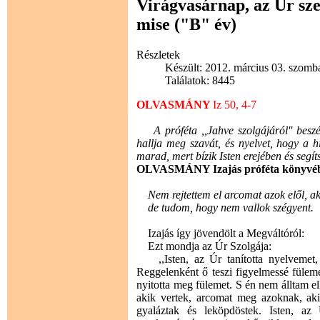
Virágvasárnap, az Úr sz
mise ("B" év)
Részletek
Készült: 2012. március 03. szomba
Találatok: 8445
OLVASMÁNY
Iz 50, 4-7
A próféta ,,Jahve szolgájáról'' beszél
hallja meg szavát, és nyelvet, hogy a hi
marad, mert bízik Isten erejében és segít
OLVASMÁNY Izajás próféta könyvé
Nem rejtettem el arcomat azok elől, ak
de tudom, hogy nem vallok szégyent.
Izajás így jövendölt a Megváltóról:
Ezt mondja az Úr Szolgája:
,,Isten, az Úr tanította nyelvemet, 
Reggelenként ő teszi figyelmessé füleme
nyitotta meg fülemet. S én nem álltam 
akik vertek, arcomat meg azoknak, aki
gyaláztak és leköpdöstek. Isten, az