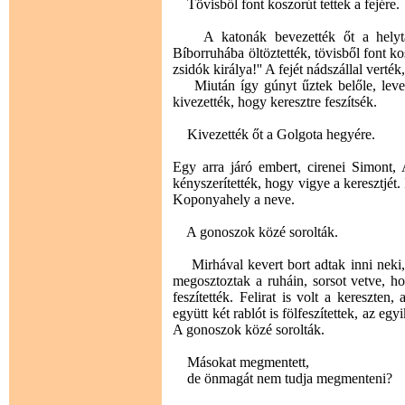
Tövisből font koszorút tettek a fejére.
A katonák bevezették őt a helytart
Bíborruhába öltöztették, tövisből font ko
zsidók királya!'' A fejét nádszállal verték
Miután így gúnyt űztek belőle, levetté
kivezették, hogy keresztre feszítsék.
Kivezették őt a Golgota hegyére.
Egy arra járó embert, cirenei Simont, 
kényszerítették, hogy vigye a keresztjét.
Koponyahely a neve.
A gonoszok közé sorolták.
Mirhával kevert bort adtak inni neki, d
megosztoztak a ruháin, sorsot vetve, h
feszítették. Felirat is volt a kereszten,
együtt két rablót is fölfeszítettek, az egyi
A gonoszok közé sorolták.
Másokat megmentett,
de önmagát nem tudja megmenteni?