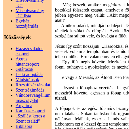
Miseolvasmány
Még beszélt, amikor megérkezett Júdá
"C"
botokkal fölszerelt csapat, amelyet a 
Miseolvasmány
jelben egyezett meg velük: ,,Akit megc
"C" lista
alatt!''
Egyházi
Amikor odaért, mindjárt odalépett Jézu
hozzájárulás
rátették kezüket és elfogták. Azok közül
szolgájára sújtott vele, és levágta a fülét.
Közösségek
Jézus így szólt hozzájuk: ,,Kardokkal és
Házas/családos
veletek voltam a templomban és tanítot
csoport
teljesedniük.'' Erre valamennyien elhagyt
Acutis
Egy ifjú mégis követte. Mezítelen te
hittancsoport
fogni, otthagyta a gyolcsleplet, és mezítel
Gitárosok
Lelki adoptálás
Te vagy a Messiás, az Áldott Isten Fia
Ministránsok
Rózsafüzér társulat
Jézust a főpaphoz vezették. Itt gyűl
Szentségimádás
messziről követte, egészen a főpap udv
Vándorevangélium
tűznél.
imaszolgálat
Anyaima
A főpapok és az egész főtanács bizonyít
Karitász csoport
nem találtak. Sokan tanúskodtak ugya
„Szállást keres a
néhányan felálltak, és ezt a hamis vall
Szent család”
Lebontom ezt a kézzel épített templomot
Bibliaóra