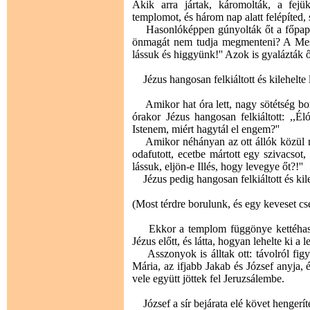
Akik arra jártak, káromolták, a fejü
templomot, és három nap alatt felépíted, s
Hasonlóképpen gúnyolták őt a főpapok 
önmagát nem tudja megmenteni? A Messiá
lássuk és higgyünk!'' Azok is gyalázták őt
Jézus hangosan felkiáltott és kilehelte l
Amikor hat óra lett, nagy sötétség boru
órakor Jézus hangosan felkiáltott: ,,Éló
Istenem, miért hagytál el engem?''
Amikor néhányan az ott állók közül megha
odafutott, ecetbe mártott egy szivacsot,
lássuk, eljön-e Illés, hogy levegye őt?!''
Jézus pedig hangosan felkiáltott és kile
(Most térdre borulunk, és egy keveset c
Ekkor a templom függönye kettéhasadt, 
Jézus előtt, és látta, hogyan lehelte ki a l
Asszonyok is álltak ott: távolról figy
Mária, az ifjabb Jakab és József anyja, 
vele együtt jöttek fel Jeruzsálembe.
József a sír bejárata elé követ hengeríte