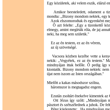
Egy közületek, aki velem eszik, elárul 
Amikor beesteledett, odament a tizen
mondta: ,,Bizony mondom nektek, egy köz
Azok elszomorodtak és egyenként megké
Ô azt felelte: ,,Egy a tizenkettő köz
elmegy, amint megírták róla, de jaj annak
neki, ha meg sem születik.''
Ez az én testem, ez az én vérem,
az új szövetségé.
Vacsora közben kezébe vette a kenyere
nekik: ,,Vegyétek, ez az én testem.'' Ma
mindnyájan ittak belőle. Ô pedig így s
kiontatik. Bizony mondom nektek: nem i
újat nem iszom az Isten országában.''
Mielőtt a kakas másodszor szólna,
háromszor is megtagadsz engem.
Ezután zsoltárt énekelve kimentek az O
Ott Jézus így szólt: ,,Mindnyájan m
pásztort és szétszélednek a juhok. De fe
Péter kijelentette: ,,Ha mindnyájan me