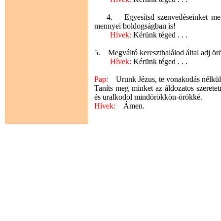
4. Egyesítsd szenvedéseinket megvá
mennyei boldogságban is!
Hívek:
Kérünk téged . . .
5. Megváltó kereszthalálod által adj örö
Hívek:
Kérünk téged . . .
Pap:
Urunk Jézus, te vonakodás nélkül 
Taníts meg minket az áldozatos szerete
és uralkodol mindörökkön-örökké.
Hívek:
Ámen.