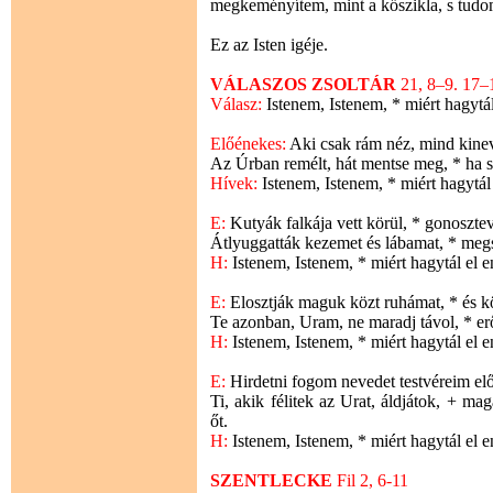
megkeményítem, mint a kőszikla, s tudo
Ez az Isten igéje.
VÁLASZOS ZSOLTÁR
21, 8–9. 17–
Válasz:
Istenem, Istenem, * miért hagytá
Előénekes:
Aki csak rám néz, mind kineve
Az Úrban remélt, hát mentse meg, * ha sz
Hívek:
Istenem, Istenem, * miért hagytá
E:
Kutyák falkája vett körül, * gonoszt
Átlyuggatták kezemet és lábamat, * me
H:
Istenem, Istenem, * miért hagytál el
E:
Elosztják maguk közt ruhámat, * és k
Te azonban, Uram, ne maradj távol, * erő
H:
Istenem, Istenem, * miért hagytál el
E:
Hirdetni fogom nevedet testvéreim előt
Ti, akik félitek az Urat, áldjátok, + mag
őt.
H:
Istenem, Istenem, * miért hagytál el
SZENTLECKE
Fil 2, 6-11