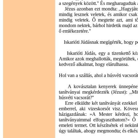
a szegények között.'' És megharagudtak 
Jézus azonban ezt mondta: ,,Hagyjátok 
mindig lesznek veletek, és amikor csak
mindig veletek. Ô megtette azt, ami tő
mondom nektek, bárhol hirdetik majd az e
ő emlékezetére.''
Iskarióti Júdásnak megígérték, hogy pé
Iskarióti Júdás, egy a tizenkettő köz
Amikor azok meghallották, megörültek, é
kedvező alkalmat, hogy elárulhassa.
Hol van a szállás, ahol a húsvéti vacsor
A kovásztalan kenyerek ünnepének el
tanítványai megkérdezték (Jézust): ,,M
húsvéti vacsorát?''
Erre elküldte két tanítványát ezekkel 
emberrel, aki vizeskorsót visz. Köve
házigazdának: »A Mester kérdezi, ho
tanítványaimmal elfogyaszthatom?« Ô 
emeleti termet. Ott készítsétek el nekü
úgy találtak, ahogy megmondta; és elkész