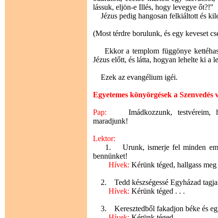
lássuk, eljön-e Illés, hogy levegye őt?!''
Jézus pedig hangosan felkiáltott és kile
(Most térdre borulunk, és egy keveset c
Ekkor a templom függönye kettéhasadt, 
Jézus előtt, és látta, hogyan lehelte ki a l
Ezek az evangélium igéi.
Egyetemes könyörgések a Szenvedés 
Pap:
Imádkozzunk, testvéreim, ho
maradjunk!
Lektor:
1. Urunk, ismerje fel minden ember,
bennünket!
Hívek:
Kérünk téged, hallgass meg
2. Tedd készségessé Egyházad tagjait a
Hívek:
Kérünk téged . . .
3. Keresztedből fakadjon béke és egy
Hívek:
Kérünk téged . . .