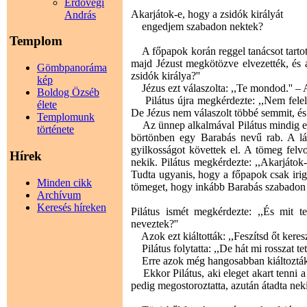
Erdővégi
Akarjátok-e, hogy a zsidók királyát
András
engedjem szabadon nektek?
Templom
A főpapok korán reggel tanácsot tartott
majd Jézust megkötözve elvezették, és á
Gömbpanoráma
zsidók királya?''
kép
Jézus ezt válaszolta: ,,Te mondod.'' – A
Boldog Özséb
Pilátus újra megkérdezte: ,,Nem felel
élete
De Jézus nem válaszolt többé semmit, és 
Templomunk
Az ünnep alkalmával Pilátus mindig elbo
története
börtönben egy Barabás nevű rab. A láz
gyilkosságot követtek el. A tömeg felvon
Hírek
nekik. Pilátus megkérdezte: ,,Akarjátok
Tudta ugyanis, hogy a főpapok csak irig
Minden cikk
tömeget, hogy inkább Barabás szabadon 
Archívum
Keresés híreken
Pilátus ismét megkérdezte: ,,És mit t
neveztek?''
Azok ezt kiáltották: ,,Feszítsd őt keresz
Pilátus folytatta: ,,De hát mi rosszat tett
Erre azok még hangosabban kiáltozták: ,
Ekkor Pilátus, aki eleget akart tenni a
pedig megostoroztatta, azután átadta neki