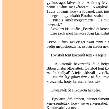
gyilkosságot követtek el. A tömeg felvon
nekik. Pilátus megkérdezte: ,,Akarjátok
Tudta ugyanis, hogy a főpapok csak irig
tömeget, hogy inkább Barabás szabadon 
Pilátus ismét megkérdezte: ,,És mit t
neveztek?''
Azok ezt kiáltották: ,,Feszítsd őt keresztr
Erre azok még hangosabban kiáltozták: ,
Ekkor Pilátus, aki eleget akart tenni a
pedig megostoroztatta, azután átadta neki
Tövisből font koszorút tettek a fejére.
A katonák bevezették őt a helytart
Bíborruhába öltöztették, tövisből font ko
zsidók királya!'' A fejét nádszállal verték
Miután így gúnyt űztek belőle, levetté
kivezették, hogy keresztre feszítsék.
Kivezették őt a Golgota hegyére.
Egy arra járó embert, cirenei Simont, 
kényszerítették, hogy vigye a keresztjét.
Koponyahely a neve.