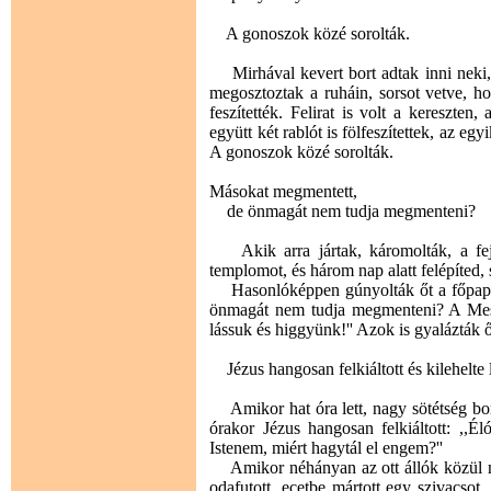
A gonoszok közé sorolták.
Mirhával kevert bort adtak inni neki, d
megosztoztak a ruháin, sorsot vetve, h
feszítették. Felirat is volt a kereszten,
együtt két rablót is fölfeszítettek, az egyi
A gonoszok közé sorolták.
Másokat megmentett,
de önmagát nem tudja megmenteni?
Akik arra jártak, káromolták, a fejü
templomot, és három nap alatt felépíted, s
Hasonlóképpen gúnyolták őt a főpapok 
önmagát nem tudja megmenteni? A Messiá
lássuk és higgyünk!'' Azok is gyalázták őt
Jézus hangosan felkiáltott és kilehelte l
Amikor hat óra lett, nagy sötétség boru
órakor Jézus hangosan felkiáltott: ,,Éló
Istenem, miért hagytál el engem?''
Amikor néhányan az ott állók közül megha
odafutott, ecetbe mártott egy szivacsot,