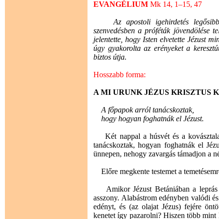
EVANGÉLIUM
Mk 14, 1–15, 47
Az apostoli igehirdetés legősibb r
szenvedésben a próféták jövendölése te
jelentette, hogy Isten elvetette Jézust m
úgy gyakorolta az erényeket a keresztú
biztos útja.
Hosszabb forma:
A MI URUNK JÉZUS KRISZTUS KÍ
A főpapok arról tanácskoztak,
hogy hogyan foghatnák el Jézust.
Két nappal a húsvét és a kovásztalan
tanácskoztak, hogyan foghatnák el Jézu
ünnepen, nehogy zavargás támadjon a nép
Előre megkente testemet a temetésemr
Amikor Jézust Betániában a leprás S
asszony. Alabástrom edényben valódi és 
edényt, és (az olajat Jézus) fejére ön
kenetet így pazarolni? Hiszen több mint h