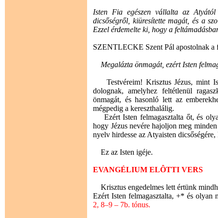
Isten Fia egészen vállalta az Atyától
dicsőségről, kiüresítette magát, és a s
Ezzel érdemelte ki, hogy a feltámadásba
SZENTLECKE Szent Pál apostolnak a fil
Megalázta önmagát, ezért Isten felmaga
Testvéreim! Krisztus Jézus, mint Iste
dolognak, amelyhez feltétlenül ragaszk
önmagát, és hasonló lett az emberekhe
mégpedig a kereszthalálig.
Ezért Isten felmagasztalta őt, és olya
hogy Jézus nevére hajoljon meg minden 
nyelv hirdesse az Atyaisten dicsőségére,
Ez az Isten igéje.
EVANGÉLIUM ELÔTTI VERS
Krisztus engedelmes lett értünk mindhal
Ezért Isten felmagasztalta, +* és olyan 
2, 8–9 – 7b. tónus.