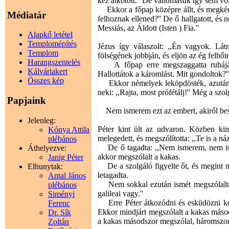
kéz alkotott.'' De vallomásuk így sem v
Ekkor a főpap középre állt, és megkérd
Médiatár
felhoznak ellened?'' De ő hallgatott, és 
Messiás, az Áldott (Isten ) Fia.''
Alapkő letétel
Templomépítés
Jézus így válaszolt: ,,Én vagyok. Lá
Templom
fölségének jobbján, és eljön az ég felhőin
Harangszentelés
A főpap erre megszaggatta ruháját, 
Kálváriakert
Hallottátok a káromlást. Mit gondoltok?'
Összes kép
Ekkor némelyek leköpdösték, azután ar
neki: ,,Rajta, most prófétálj!'' Még a szol
Papjaink
Nem ismerem ezt az embert, akiről bes
Jelenleg:
Péter kint ült az udvaron. Közben kim
Kónya Attila
melegedett, és megszólította: ,,Te is a náz
plébános
De ő tagadta: ,,Nem ismerem, nem is ér
Áthelyezve:
akkor megszólalt a kakas.
Janig Péter
De a szolgáló figyelte őt, és megint m
Elhunytak:
letagadta.
Antal János
Nem sokkal ezután ismét megszólaltak a
plébános
galileai vagy.''
Siményi
Erre Péter átkozódni és esküdözni kezd
Ferenc
Ekkor mindjárt megszólalt a kakas másods
Dr. Sík
a kakas másodszor megszólal, háromszor 
Zoltán