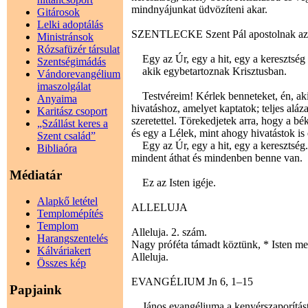
mindnyájunkat üdvözíteni akar.
Gitárosok
Lelki adoptálás
SZENTLECKE Szent Pál apostolnak az ef
Ministránsok
Rózsafüzér társulat
Egy az Úr, egy a hit, egy a keresztség
Szentségimádás
akik egybetartoznak Krisztusban.
Vándorevangélium
imaszolgálat
Testvéreim! Kérlek benneteket, én, aki
Anyaima
hivatáshoz, amelyet kaptatok; teljes aláz
Karitász csoport
szeretettel. Törekedjetek arra, hogy a bé
„Szállást keres a
és egy a Lélek, mint ahogy hivatástok is
Szent család”
Egy az Úr, egy a hit, egy a keresztség. 
Bibliaóra
mindent áthat és mindenben benne van.
Médiatár
Ez az Isten igéje.
Alapkő letétel
ALLELUJA
Templomépítés
Templom
Alleluja. 2. szám.
Harangszentelés
Nagy próféta támadt köztünk, * Isten meg
Kálváriakert
Alleluja.
Összes kép
EVANGÉLIUM Jn 6, 1–15
Papjaink
János evangéliuma a kenyérszaporítást 