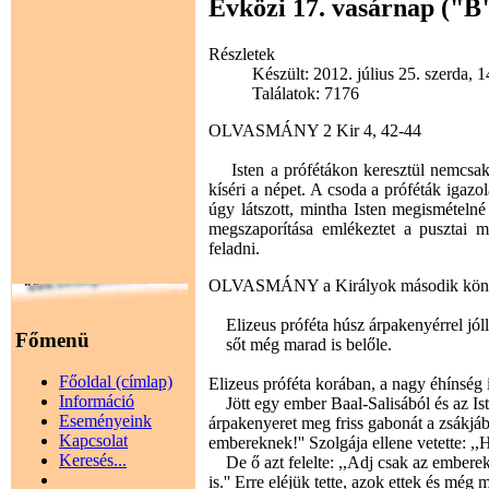
Évközi 17. vasárnap ("B
Részletek
Készült: 2012. július 25. szerda, 
Találatok: 7176
OLVASMÁNY 2 Kir 4, 42-44
Isten a prófétákon keresztül nemcsak t
kíséri a népet. A csoda a próféták igazol
úgy látszott, mintha Isten megismételn
megszaporítása emlékeztet a pusztai m
feladni.
OLVASMÁNY a Királyok második kön
Elizeus próféta húsz árpakenyérrel jóll
Főmenü
sőt még marad is belőle.
Főoldal (címlap)
Elizeus próféta korában, a nagy éhínség i
Információ
Jött egy ember Baal-Salisából és az Ist
Eseményeink
árpakenyeret meg friss gabonát a zsákjáb
Kapcsolat
embereknek!'' Szolgája ellene vetette: ,,
Keresés...
De ő azt felelte: ,,Adj csak az embere
is.'' Erre eléjük tette, azok ettek és még