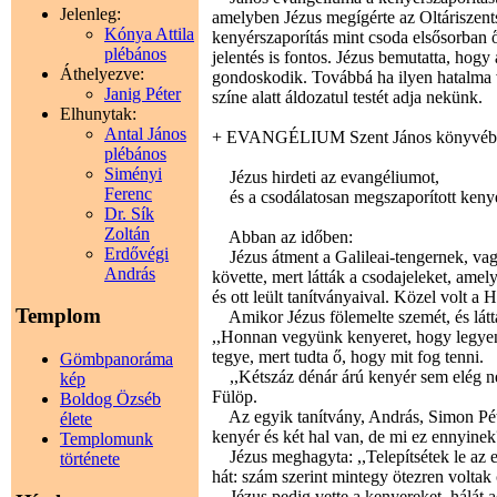
Jelenleg:
amelyben Jézus megígérte az Oltáriszents
Kónya Attila
kenyérszaporítás mint csoda elsősorban ő
plébános
jelentés is fontos. Jézus bemutatta, hogy a
Áthelyezve:
gondoskodik. Továbbá ha ilyen hatalma v
Janig Péter
színe alatt áldozatul testét adja nekünk.
Elhunytak:
Antal János
+ EVANGÉLIUM Szent János könyvéb
plébános
Siményi
Jézus hirdeti az evangéliumot,
Ferenc
és a csodálatosan megszaporított kenyér
Dr. Sík
Zoltán
Abban az időben:
Erdővégi
Jézus átment a Galileai-tengernek, vagy
András
követte, mert látták a csodajeleket, ame
és ott leült tanítványaival. Közel volt a
Templom
Amikor Jézus fölemelte szemét, és látta
,,Honnan vegyünk kenyeret, hogy legyen 
tegye, mert tudta ő, hogy mit fog tenni.
Gömbpanoráma
,,Kétszáz dénár árú kenyér sem elég nek
kép
Fülöp.
Boldog Özséb
Az egyik tanítvány, András, Simon Péter 
élete
kenyér és két hal van, de mi ez ennyinek?
Templomunk
Jézus meghagyta: ,,Telepítsétek le az e
története
hát: szám szerint mintegy ötezren voltak 
Jézus pedig vette a kenyereket, hálát ad