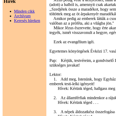
Hírek
(adott) a halból is, amennyit csak akarta
,,Szedjétek össze a maradékot, hogy semm
Minden cikk
töltöttek meg az öt árpakenyér maradéká
Archívum
Amikor pedig az emberek látták a csodaj
Keresés híreken
valóban az a próféta, aki a világba jön.''
Mikor Jézus észrevette, hogy érte akarna
tegyék, ismét visszavonult a hegyre, egé
Ezek az evangélium igéi.
Egyetemes könyörgések Évközi 17. vas
Pap: Kérjük, testvéreim, a gondviselő I
szükséges javakat!
Lektor:
1. Add meg, Istenünk, hogy Egyházad,
emberek testi-lelki igényeit!
Hívek: Kérünk téged, hallgass meg 
2. Az államférfiak mindenkor a rájuk bí
Hívek: Kérünk téged . . .
3. A népek áldozatkész összefogása ál