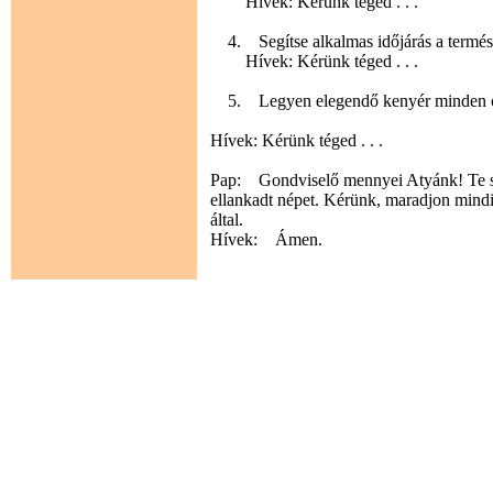
Hívek: Kérünk téged . . .
4. Segítse alkalmas időjárás a termés 
Hívek: Kérünk téged . . .
5. Legyen elegendő kenyér minden cs
Hívek: Kérünk téged . . .
Pap: Gondviselő mennyei Atyánk! Te szen
ellankadt népet. Kérünk, maradjon mindi
által.
Hívek: Ámen.