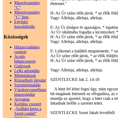
Miseolvasmány
életemet.''
"C"
Miseolvasmány
H: Az Úr színe előtt járok, * az élők föld
"C" lista
Vagy: Alleluja, alleluja, alleluja.
Egyházi
hozzájárulás
E: Az Úr jóságos és igazságos, * irgalma
Az Úr oltalmába fogadja a kicsinyeket; *
Közösségek
H: Az Úr színe előtt járok, * az élők föld
Vagy: Alleluja, alleluja, alleluja.
Házas/családos
E: Lelkemet a haláltól megmentette, * sz
csoport
Az Úr színe előtt járok, * az élők földjén
Acutis
H: Az Úr színe előtt járok, * az élők föld
hittancsoport
Gitárosok
Vagy: Alleluja, alleluja, alleluja.
Lelki adoptálás
Ministránsok
SZENTLECKE Jak 2, 14-18
Rózsafüzér társulat
Szentségimádás
A hitet fel lehet fogni úgy, mint egyszer
Vándorevangélium
hit magának Istennek az elfogadása, az e
imaszolgálat
mondja az apostol, hogy a hitet csak a t
Anyaima
fakadnak belőle a szeretet tettei.
Karitász csoport
„Szállást keres a
SZENTLECKE Szent Jakab leveléből
Szent család”