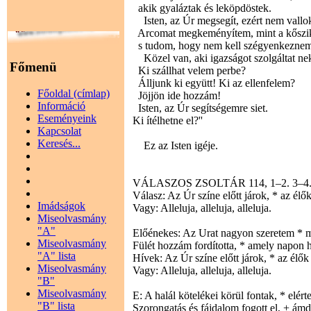
akik gyaláztak és leköpdöstek.
Isten, az Úr megsegít, ezért nem vallo
Arcomat megkeményítem, mint a kőszik
s tudom, hogy nem kell szégyenkezne
Közel van, aki igazságot szolgáltat n
Főmenü
Ki szállhat velem perbe?
Álljunk ki együtt! Ki az ellenfelem?
Főoldal (címlap)
Jöjjön ide hozzám!
Információ
Isten, az Úr segítségemre siet.
Eseményeink
Ki ítélhetne el?''
Kapcsolat
Keresés...
Ez az Isten igéje.
VÁLASZOS ZSOLTÁR 114, 1–2. 3–4. 5
Válasz: Az Úr színe előtt járok, * az élők
Imádságok
Vagy: Alleluja, alleluja, alleluja.
Miseolvasmány
"A"
Előénekes: Az Urat nagyon szeretem * m
Miseolvasmány
Fülét hozzám fordította, * amely napon h
"A" lista
Hívek: Az Úr színe előtt járok, * az élők
Miseolvasmány
Vagy: Alleluja, alleluja, alleluja.
"B"
Miseolvasmány
E: A halál kötelékei körül fontak, * elér
"B" lista
Szorongatás és fájdalom fogott el, + ám