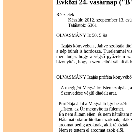
Évközi 24. vasárnap ("B
Részletek
Készült: 2012. szeptember 13. csü
Találatok: 6361
OLVASMÁNY Iz 50, 5-9a
Izajás könyvében , Jahve szolgája titokza
a nép bűnét is hordozza. Türelemmel visel
mert tudja, hogy a végső győzelem az 
bizonyíték, hogy a szeretetből vállalt á
OLVASMÁNY Izajás próféta könyvébő
A megígért Megváltó: Isten szolgája, a 
Szenvedése végül diadalt arat.
Prófétája által a Megváltó így beszél:
,,Isten, az Úr megnyitotta fülemet.
Én nem álltam ellen, és nem hátráltam 
Hátamat odafordítottam azoknak, akik v
arcomat pedig azoknak, akik tépáztak.
Nem rejtettem el arcomat azok elől,