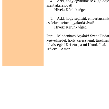
4. Add, hogy egyikünk se zúgolódjék é
szent akaratodat!
Hívek: Kérünk téged . . .
5. Add, hogy segítsük embertársainka
cselekedeteinek gyakorlásával!
Hívek: Kérünk téged . . .
Pap: Mindenható Atyánk! Szent Fiadat s
kegyelmedet, hogy keresztjeink türelmes
üdvösségét! Krisztus, a mi Urunk által.
Hívek: Ámen.