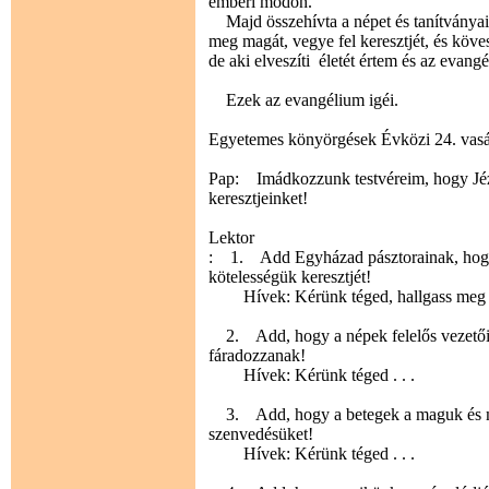
emberi módon.''
Majd összehívta a népet és tanítványait,
meg magát, vegye fel keresztjét, és köves
de aki elveszíti életét értem és az evang
Ezek az evangélium igéi.
Egyetemes könyörgések Évközi 24. vas
Pap: Imádkozzunk testvéreim, hogy Jézu
keresztjeinket!
Lektor
: 1. Add Egyházad pásztorainak, hogy 
kötelességük keresztjét!
Hívek: Kérünk téged, hallgass meg 
2. Add, hogy a népek felelős vezetői 
fáradozzanak!
Hívek: Kérünk téged . . .
3. Add, hogy a betegek a maguk és má
szenvedésüket!
Hívek: Kérünk téged . . .