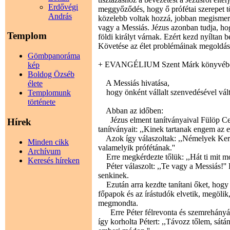
Erdővégi
meggyőződés, hogy ő prófétai szerepet tö
András
közelebb voltak hozzá, jobban megisme
vagy a Messiás. Jézus azonban tudja, ho
Templom
földi királyt várnak. Ezért kezd nyíltan b
Követése az élet problémáinak megoldás
Gömbpanoráma
+ EVANGÉLIUM Szent Márk könyvéb
kép
Boldog Özséb
A Messiás hivatása,
élete
hogy önként vállalt szenvedésével vált
Templomunk
története
Abban az időben:
Jézus elment tanítványaival Fülöp Ce
Hírek
tanítványait: ,,Kinek tartanak engem az 
Azok így válaszoltak: ,,Némelyek Kere
Minden cikk
valamelyik prófétának.''
Archívum
Erre megkérdezte tőlük: ,,Hát ti mit m
Keresés híreken
Péter válaszolt: ,,Te vagy a Messiás!'' 
senkinek.
Ezután arra kezdte tanítani őket, hogy 
főpapok és az írástudók elvetik, megölik
megmondta.
Erre Péter félrevonta és szemrehányást t
így korholta Pétert: ,,Távozz tőlem, sát