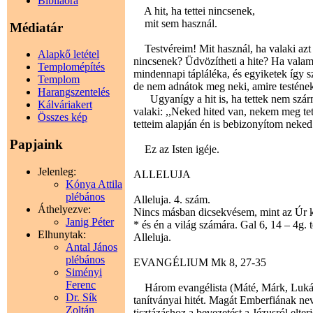
Bibliaóra
A hit, ha tettei nincsenek,
mit sem használ.
Médiatár
Testvéreim! Mit használ, ha valaki azt á
Alapkő letétel
nincsenek? Üdvözítheti a hite? Ha valam
Templomépítés
mindennapi tápláléka, és egyiketek így sz
Templom
de nem adnátok meg neki, amire testéne
Harangszentelés
Ugyanígy a hit is, ha tettek nem szárm
Kálváriakert
valaki: ,,Neked hited van, nekem meg tet
Összes kép
tetteim alapján én is bebizonyítom neked
Papjaink
Ez az Isten igéje.
Jelenleg:
ALLELUJA
Kónya Attila
plébános
Alleluja. 4. szám.
Áthelyezve:
Nincs másban dicsekvésem, mint az Úr ker
Janig Péter
* és én a világ számára. Gal 6, 14 – 4g. 
Elhunytak:
Alleluja.
Antal János
plébános
EVANGÉLIUM Mk 8, 27-35
Siményi
Ferenc
Három evangélista (Máté, Márk, Lukács)
Dr. Sík
tanítványai hitét. Magát Emberfiának nev
Zoltán
tisztázáshoz a bevezetést a Jézusról elter