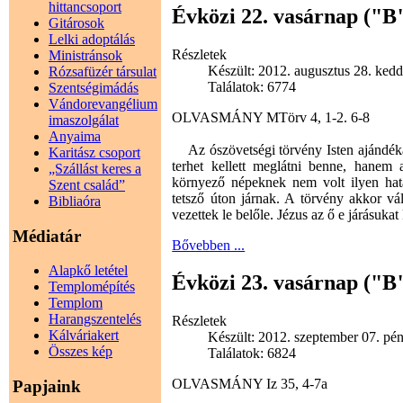
hittancsoport
Évközi 22. vasárnap ("B
Gitárosok
Lelki adoptálás
Részletek
Ministránsok
Készült: 2012. augusztus 28. kedd
Rózsafüzér társulat
Találatok: 6774
Szentségimádás
Vándorevangélium
OLVASMÁNY MTörv 4, 1-2. 6-8
imaszolgálat
Anyaima
Az ószövetségi törvény Isten ajándékán
Karitász csoport
terhet kellett meglátni benne, hanem a
„Szállást keres a
környező népeknek nem volt ilyen hatá
Szent család”
tetsző úton járnak. A törvény akkor vá
Bibliaóra
vezettek le belőle. Jézus az ő e járásukat
Médiatár
Bővebben ...
Alapkő letétel
Évközi 23. vasárnap ("B
Templomépítés
Templom
Harangszentelés
Részletek
Kálváriakert
Készült: 2012. szeptember 07. pén
Összes kép
Találatok: 6824
OLVASMÁNY Iz 35, 4-7a
Papjaink