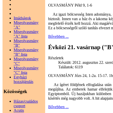
OLVASMÁNY Péld 9, 1-6
Az igazi bölcsesség Isten adománya, s 
Imádságok
biztosít. Innen van a ház és a lakoma ké
Miseolvasmány
megfelelő érzék kell hozzá. Aki magáévá te
"A"
Ez a bölcsességről szóló tanítás elvezet
Miseolvasmány
"A" lista
Bővebben ...
Miseolvasmány
"B"
Évközi 21. vasárnap ("B
Miseolvasmány
"B" lista
Részletek
Miseolvasmány
Készült: 2012. augusztus 22. szer
"C"
Találatok: 6119
Miseolvasmány
"C" lista
OLVASMÁNY Józs 24, 1-2a. 15-17. 1
Egyházi
hozzájárulás
Az ígéret földjének elfoglalása után J
megújítsa. Az emberek hamar elfelejtik
Közösségek
Egyiptomból. Új hazájukban különben is
kísértés még nagyobb volt. A hit alapjai
Házas/családos
csoport
Bővebben ...
Acutis