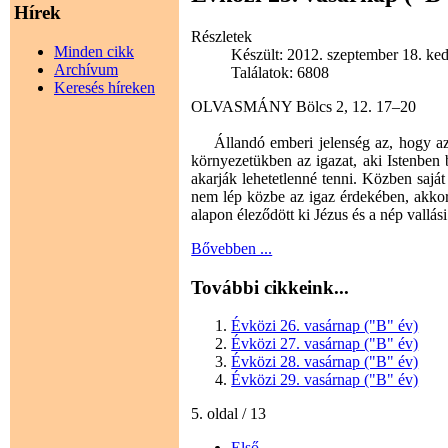
Hírek
Részletek
Minden cikk
Készült: 2012. szeptember 18. ked
Archívum
Találatok: 6808
Keresés híreken
OLVASMÁNY Bölcs 2, 12. 17–20
Állandó emberi jelenség az, hogy az 
környezetükben az igazat, aki Istenben 
akarják lehetetlenné tenni. Közben sajá
nem lép közbe az igaz érdekében, akkor 
alapon éleződött ki Jézus és a nép vallási
Bővebben ...
További cikkeink...
Évközi 26. vasárnap ("B" év)
Évközi 27. vasárnap ("B" év)
Évközi 28. vasárnap ("B" év)
Évközi 29. vasárnap ("B" év)
5. oldal / 13
Első