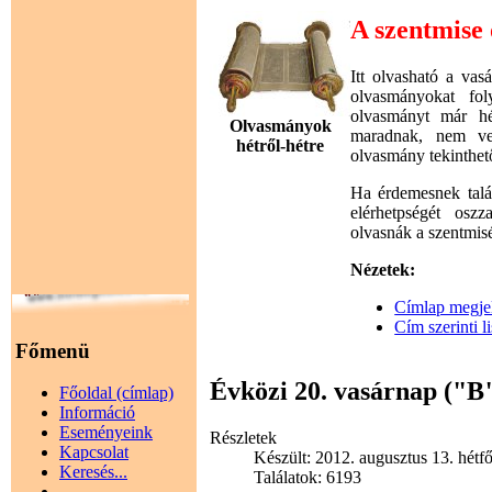
A szentmise
Itt olvasható a va
olvasmányokat fol
olvasmányt már hé
Olvasmányok
maradnak, nem ves
hétről-hétre
olvasmány tekinthet
Ha érdemesnek talá
elérhetpségét osz
olvasnák a szentmis
Nézetek:
Címlap megjel
Cím szerinti li
Főmenü
Évközi 20. vasárnap ("B
Főoldal (címlap)
Információ
Eseményeink
Részletek
Kapcsolat
Készült: 2012. augusztus 13. hétf
Keresés...
Találatok: 6193