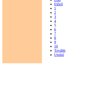
Előző
1
2
3
4
5
6
7
8
9
10
Tovább
Utolsó