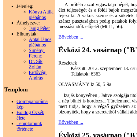
A próféta azzal vigasztalja népét, hogy
Jelenleg:
élet teljességét és a földi bajok megsz
Kónya Attila
fejezi ki: A vakok szeme és a süketek 
plébános
száraz pusztaságban pedig patakok foly
Áthelyezve:
messiási idők előjelét (Mt 11, 5̶6).
Janig Péter
Elhunytak:
Bővebben ...
Antal János
plébános
Évközi 24. vasárnap ("B
Siményi
Ferenc
Dr. Sík
Részletek
Zoltán
Készült: 2012. szeptember 13. csü
Erdővégi
Találatok: 6363
András
OLVASMÁNY Iz 50, 5-9a
Templom
Izajás könyvében , Jahve szolgája titokza
a nép bűnét is hordozza. Türelemmel visel
Gömbpanoráma
mert tudja, hogy a végső győzelem az 
kép
bizonyíték, hogy a szeretetből vállalt á
Boldog Özséb
élete
Bővebben ...
Templomunk
története
Évközi 25. vasárnap ("B