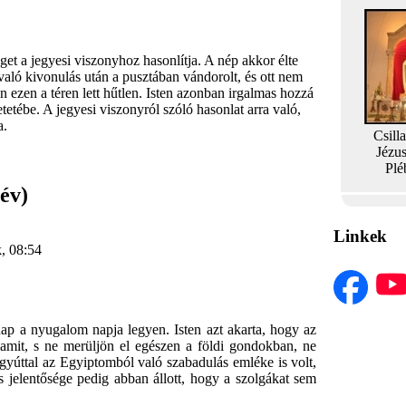
et a jegyesi viszonyhoz hasonlítja. A nép akkor élte
aló kivonulás után a pusztában vándorolt, és ott nem
n ezen a téren lett hűtlen. Isten azonban irgalmas hozzá
etetébe. A jegyesi viszonyról szóló hasonlat arra való,
a.
Csill
Jézu
Plé
év)
Linkek
k, 08:54
p a nyugalom napja legyen. Isten azt akarta, hogy az
alamit, s ne merüljön el egészen a földi gondokban, ne
gyúttal az Egyiptomból való szabadulás emléke is volt,
is jelentősége pedig abban állott, hogy a szolgákat sem