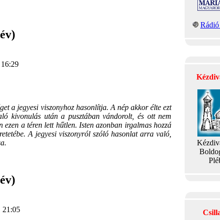
Rádió 
év)
 16:29
Kézdiv
et a jegyesi viszonyhoz hasonlítja. A nép akkor élte ezt
ló kivonulás után a pusztában vándorolt, és ott nem
n ezen a téren lett hűtlen. Isten azonban irgalmas hozzá
retetébe. A jegyesi viszonyról szóló hasonlat arra való,
sa.
Kézdiv
Boldo
Plé
év)
, 21:05
Csil