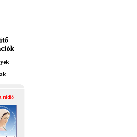
ítő
ációk
yek
lak
a rádió