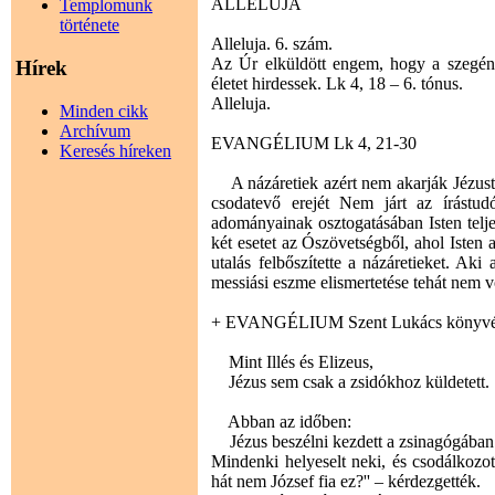
ALLELUJA
Templomunk
története
Alleluja. 6. szám.
Az Úr elküldött engem, hogy a szegén
Hírek
életet hirdessek. Lk 4, 18 – 6. tónus.
Alleluja.
Minden cikk
Archívum
EVANGÉLIUM Lk 4, 21-30
Keresés híreken
A názáretiek azért nem akarják Jézust 
csodatevő erejét Nem járt az írástud
adományainak osztogatásában Isten telj
két esetet az Ószövetségből, ahol Isten 
utalás felbőszítette a názáretieket. Ak
messiási eszme elismertetése tehát nem 
+ EVANGÉLIUM Szent Lukács könyvé
Mint Illés és Elizeus,
Jézus sem csak a zsidókhoz küldetett.
Abban az időben:
Jézus beszélni kezdett a zsinagógában: ,,
Mindenki helyeselt neki, és csodálkozo
hát nem József fia ez?'' – kérdezgették.