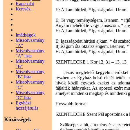
Kapcsolat
Keresés...
H: Ajkam hirdeti, * igazságodat, Uram.
E: Te vagy reménységem, Istenem, * if
Anyám méhétől te vagy támaszom, * an
H: Ajkam hirdeti, * igazságodat, Uram.
Imádságok
Miseolvasmány
E: Igazságodat hirdeti ajkam, * és szabad
"A"
Ifjúságom óta oktatsz engem, Istenem, *
Miseolvasmány
H: Ajkam hirdeti, * igazságodat, Uram.
"A" lista
Miseolvasmány
SZENTLECKE 1 Kor 12, 31 – 13, 13
"B"
Miseolvasmány
Jézus megfelelő kegyelmi erőkkel i
"B" lista
részben az Egyház belső életét tették 
Miseolvasmány
hívők közül egyesek ezeket az adomán
"C"
fájlalták hiányukat. Az apostol ezért m
Miseolvasmány
amelyet mindenki megkap és mindenki g
"C" lista
Egyházi
Hosszabb forma:
hozzájárulás
SZENTLECKE Szent Pál apostolnak a kor
Közösségek
Szükséges a hit, a remény és a szeretet
de legnagyobb köztük a szeretet.