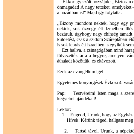
Ekkor így szólt hozzájuk: ,,Biztosan e
önmagadat! A nagy tetteket, amelyeket 
a hazádban is!'' Majd így folytatta:
,,Bizony mondom nektek, hogy egy pr
nektek, sok özvegy élt Izraelben Ill
bezárult, úgyhogy nagy éhínség támadt 
küldetést, csak a szidom Száreptában é
is sok leprás élt Izraelben, s egyikük sem
Ezt hallva, a zsinagógában mind haragra
fölvezették arra a hegyre, amelyen vár
áthaladt közöttük, és eltávozott.
Ezek az evangélium igéi.
Egyetemes könyörgések Évközi 4. vasár
Pap: Testvéreim! Isten maga a szerete
kegyelmi ajándékait!
Lektor:
1. Engedd, Urunk, hogy az Egyház pász
Hívek: Kérünk téged, hallgass meg 
2. Tartsd távol, Urunk, a népektől a