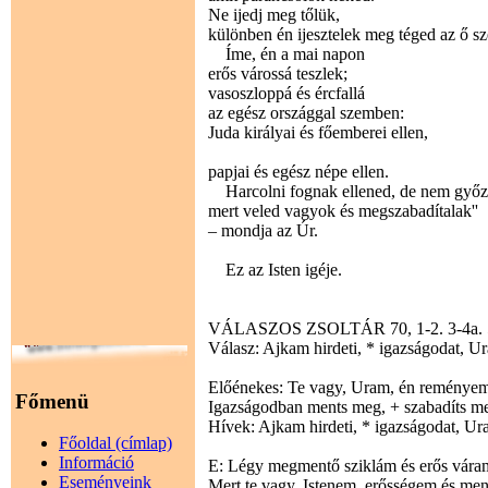
Ne ijedj meg tőlük,
különben én ijesztelek meg téged az ő sz
Íme, én a mai napon
erős várossá teszlek;
vasoszloppá és ércfallá
az egész országgal szemben:
Juda királyai és főemberei ellen,
papjai és egész népe ellen.
Harcolni fognak ellened, de nem győz
mert veled vagyok és megszabadítalak''
– mondja az Úr.
Ez az Isten igéje.
VÁLASZOS ZSOLTÁR 70, 1-2. 3-4a. 5-
Válasz: Ajkam hirdeti, * igazságodat, U
Előénekes: Te vagy, Uram, én reményem
Főmenü
Igazságodban ments meg, + szabadíts meg
Hívek: Ajkam hirdeti, * igazságodat, Ur
Főoldal (címlap)
Információ
E: Légy megmentő sziklám és erős váram,
Eseményeink
Mert te vagy, Istenem, erősségem és me