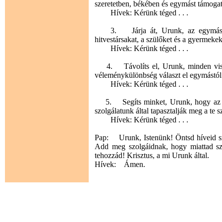
szeretetben, békében és egymást támogat
Hívek: Kérünk téged . . .
3. Járja át, Urunk, az egymás iránt
hitvestársakat, a szülőket és a gyermekeke
Hívek: Kérünk téged . . .
4. Távolíts el, Urunk, minden viszál
véleménykülönbség választ el egymástól
Hívek: Kérünk téged . . .
5. Segíts minket, Urunk, hogy az özv
szolgálatunk által tapasztalják meg a te s
Hívek: Kérünk téged . . .
Pap: Urunk, Istenünk! Öntsd híveid szí
Add meg szolgáidnak, hogy miattad sze
tehozzád! Krisztus, a mi Urunk által.
Hívek: Ámen.