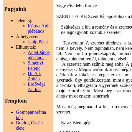
Vagy rövidebb forma:
Papjaink
SZENTLECKE Szent Pál apostolnak a kori
Jelenleg:
Kónya Attila
Szükséges a hit, a remény és a szeretet
plébános
de legnagyobb köztük a szeretet.
Áthelyezve:
Janig Péter
Testvéreim! A szeretet türelmes, a sze
Elhunytak:
nem is kevély. Nem tapintatlan, nem kere
Antal János
fel. Nem örül a gonoszságnak, örömét 
plébános
elhisz, mindent remél, mindent elvisel.
Siményi
A szeretet nem szűnik meg soha. A pró
Ferenc
elenyészik. Megismerésünk most még tö
Dr. Sík
elérkezik a tökéletes, véget ér az, a
Zoltán
gyermek, úgy gondolkoztam, mint a gye
Erdővégi
a férfikort, elhagytam a gyermek szoká
András
majd színről színre. Most még csak tör
ahogy most engem ismernek.
Templom
Most még megmarad a hit, a remény és
szeretet.
Gömbpanoráma
kép
Ez az Isten igéje.
Boldog Özséb
élete