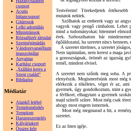
Házas/családos
csoport
Testvéreim! Törekedjetek értékeseb
Acutis
mutatok nektek.
hittancsoport
Szólhatok az emberek vagy az angyalo
Gitárosok
vagyok vagy pengő cimbalom. Lehet pró
Lelki adoptálás
mind a tudományokat; hitemmel elmozdí
Ministránsok
érek. Szétoszthatom bár mindeneme
Rózsafüzér társulat
égőáldozatul, ha szeretet nincs bennem,
Szentségimádás
A szeretet türelmes, a szeretet jóságos,
Vándorevangélium
Nem tapintatlan, nem keresi a maga javá
imaszolgálat
a gonoszságnak, örömét az igazság győz
Anyaima
remél, mindent elvisel.
Karitász csoport
„Szállást keres a
A szeretet nem szűnik meg soha. A pró
Szent család”
elenyészik. Megismerésünk most még tö
Bibliaóra
elérkezik a tökéletes, véget ér az, a
gyermek, úgy gondolkoztam, mint a gye
Médiatár
a férfikort, elhagytam a gyermek szoká
majd színről színre. Most még csak tör
Alapkő letétel
ahogy most engem ismernek.
Templomépítés
Most még megmarad a hit, a remény és
Templom
szeretet.
Harangszentelés
Kálváriakert
Ez az Isten igéje.
Összes kép