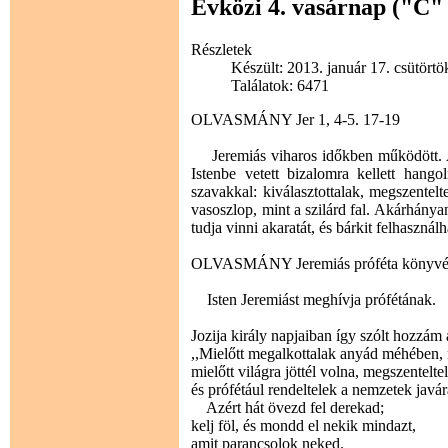
Évközi 4. vasárnap ("C"
Részletek
Készült: 2013. január 17. csütörtö
Találatok: 6471
OLVASMÁNY Jer 1, 4-5. 17-19
Jeremiás viharos időkben működött. A 
Istenbe vetett bizalomra kellett hang
szavakkal: kiválasztottalak, megszentelt
vasoszlop, mint a szilárd fal. Akárhánya
tudja vinni akaratát, és bárkit felhasznál
OLVASMÁNY Jeremiás próféta könyvé
Isten Jeremiást meghívja prófétának.
Jozija király napjaiban így szólt hozzám 
,,Mielőtt megalkottalak anyád méhében, 
mielőtt világra jöttél volna, megszentelte
és prófétául rendeltelek a nemzetek javár
Azért hát övezd fel derekad;
kelj föl, és mondd el nekik mindazt,
amit parancsolok neked.