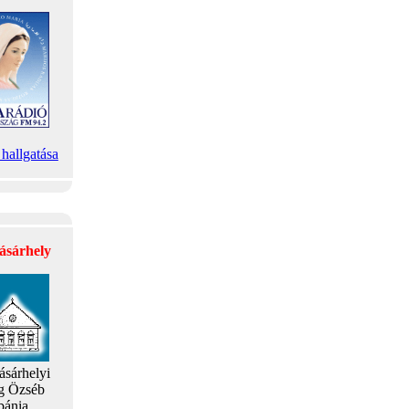
hallgatása
ásárhely
ásárhelyi
g Özséb
bánia