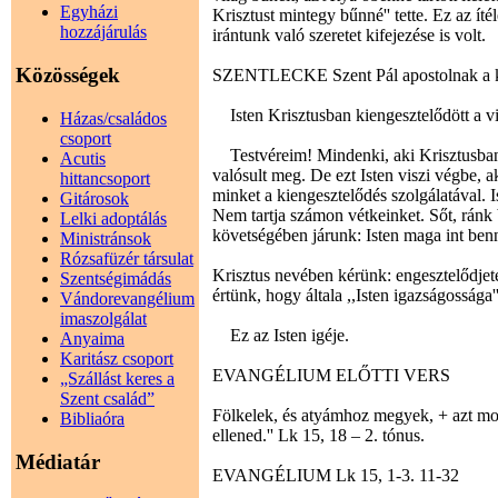
Egyházi
Krisztust mintegy bűnné'' tette. Ez az ítél
hozzájárulás
irántunk való szeretet kifejezése is volt.
Közösségek
SZENTLECKE Szent Pál apostolnak a kor
Isten Krisztusban kiengesztelődött a vi
Házas/családos
csoport
Testvéreim! Mindenki, aki Krisztusban 
Acutis
valósult meg. De ezt Isten viszi végbe, a
hittancsoport
minket a kiengesztelődés szolgálatával. I
Gitárosok
Nem tartja számon vétkeinket. Sőt, ránk b
Lelki adoptálás
követségében járunk: Isten maga int benn
Ministránsok
Rózsafüzér társulat
Krisztus nevében kérünk: engesztelődjetek
Szentségimádás
értünk, hogy általa ,,Isten igazságossága'
Vándorevangélium
imaszolgálat
Ez az Isten igéje.
Anyaima
Karitász csoport
EVANGÉLIUM ELŐTTI VERS
„Szállást keres a
Szent család”
Fölkelek, és atyámhoz megyek, + azt mon
Bibliaóra
ellened.'' Lk 15, 18 – 2. tónus.
Médiatár
EVANGÉLIUM Lk 15, 1-3. 11-32