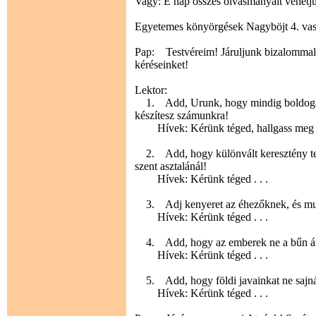
Vagy: E nap összes olvasmányait vehetjük
Egyetemes könyörgések Nagyböjt 4. vas
Pap: Testvéreim! Járuljunk bizalommal m
kéréseinket!
Lektor:
1. Add, Urunk, hogy mindig boldogan s
készítesz számunkra!
Hívek: Kérünk téged, hallgass meg 
2. Add, hogy különvált keresztény tes
szent asztalánál!
Hívek: Kérünk téged . . .
3. Adj kenyeret az éhezőknek, és mun
Hívek: Kérünk téged . . .
4. Add, hogy az emberek ne a bűn árán 
Hívek: Kérünk téged . . .
5. Add, hogy földi javainkat ne sajnál
Hívek: Kérünk téged . . .