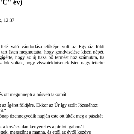
("C" év)
k, 12:37
elé való vándorlása előképe volt az Egyház földi
tart Isten megmutatta, hogy gondviselése kíséri népét.
egígérte, hogy az új haza bő termést hoz számukra, ha
alók voltak, hogy visszatekintsenek Isten nagy tetteire
és ott megünnepli a húsvéti lakomát
t az Ígéret földjére. Ekkor az Úr így szólt Józsuéhoz:
t.''
ónap tizennegyedik napján este ott ülték meg a pászkát
 kovásztalan kenyeret és a pirított gabonát.
tek, megszűnt a manna, és ettől az évtől kezdve