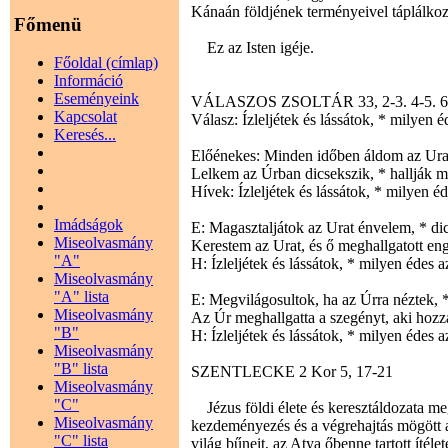
Kánaán földjének terményeivel táplálkoz
Főmenü
Ez az Isten igéje.
Főoldal (címlap)
Információ
Eseményeink
VÁLASZOS ZSOLTÁR 33, 2-3. 4-5. 6-
Kapcsolat
Válasz: Ízleljétek és lássátok, * milyen é
Keresés...
Előénekes: Minden időben áldom az Urat,
Lelkem az Úrban dicsekszik, * hallják m
Hívek: Ízleljétek és lássátok, * milyen é
Imádságok
E: Magasztaljátok az Urat énvelem, * di
Miseolvasmány
Kerestem az Urat, és ő meghallgatott eng
"A"
H: Ízleljétek és lássátok, * milyen édes a
Miseolvasmány
"A" lista
E: Megvilágosultok, ha az Úrra néztek, *
Miseolvasmány
Az Úr meghallgatta a szegényt, aki hozzá
"B"
H: Ízleljétek és lássátok, * milyen édes a
Miseolvasmány
"B" lista
SZENTLECKE 2 Kor 5, 17-21
Miseolvasmány
"C"
Jézus földi élete és keresztáldozata meg
Miseolvasmány
kezdeményezés és a végrehajtás mögött a
"C" lista
világ bűneit, az Atya őbenne tartott ítélet