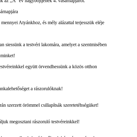
 az ,,A'' év nagyböjtjének 4. vasárnapjáról.
árnapjára
ennyei Atyánkhoz, és mély alázattal terjesszük eléje
iessünk a testvéri lakomára, amelyet a szentmisében
minket!
tvéreinkkel együtt örvendhessünk a közös otthon
kalehetőséget a rászorulóknak!
szerzett örömmel csillapítsák szeretetéhségüket!
juk megosztani rászoruló testvéreinkkel!