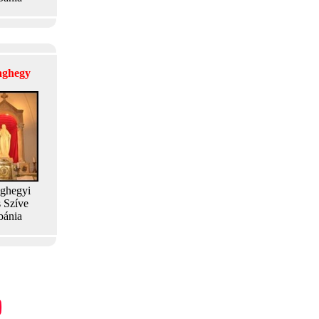
laghegy
aghegyi
s Szíve
bánia