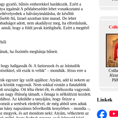
gy gyarló, bűnös emberekkel barátkozik. Ezért a
tya irgalmát A példabeszédet lehet vonatkoztatni a
 eltévelyedtek a bálványimádásba, de később
dősebb fiú, Izrael azonban kint marad. De lehet
zabadságot adott, nem akadályoz meg, ha elfordulunk,
Csil
 annál, hogy a földi javak kielégítsék. Ezért a megtérő
ből
nak, ha őszintén megbánja bűneit.
gy hallgassák őt. A farizeusok és az írástudók
nösökkel, sőt eszik is velük'' – mondták. Jézus erre a
Csill
Jézu
bik egyszer így szólt apjához: Atyám, add ki nekem az
Plé
tta köztük vagyonát. Nem sokkal ezután a fiatalabbik
i országba. Ott léha életet élt, és eltékozolta vagyonát.
an nagy éhínség támadt, s őmaga is nélkülözni kezdett.
zdához. Az kiküldte a tanyájára, hogy őrizze a
Linkek
yomrát a sertések eledelével, de még abból sem adtak
ban hány napszámos bővelkedik kenyérben – mondta –,
hoz megyek, és azt mondom neki: Atyám, vétkeztem az
yok méltó, hogy fiadnak nevezz, csak béreseid közé