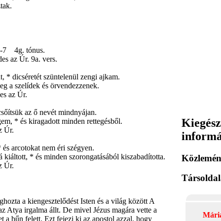
tak.
7 4g. tónus.
des az Úr. 9a. vers.
 * dicséretét szüntelenül zengi ajkam.
eg a szelídek és örvendezzenek.
des az Úr.
csőítsük az ő nevét mindnyájan.
Kiegész
em, * és kiragadott minden rettegésből.
z Úr.
inform
 és arcotokat nem éri szégyen.
 kiáltott, * és minden szorongatásából kiszabadította.
Közlemén
z Úr.
Társolda
hozta a kiengesztelődést Isten és a világ között A
z Atya irgalma állt. De mivel Jézus magára vette a
Mári
et a bűn felett. Ezt fejezi ki az apostol azzal, hogy