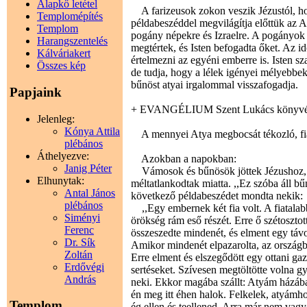
Alapkő letétel
A farizeusok zokon veszik Jézustól, ho
Templomépítés
példabeszéddel megvilágítja előttük az A
Templom
pogány népekre és Izraelre. A pogányok
Harangszentelés
megtértek, és Isten befogadta őket. Az i
Kálváriakert
értelmezni az egyéni emberre is. Isten s
Összes kép
de tudja, hogy a lélek igényei mélyebbek
bűnöst atyai irgalommal visszafogadja.
Papjaink
+ EVANGÉLIUM Szent Lukács könyvé
Jelenleg:
Kónya Attila
A mennyei Atya megbocsát tékozló, fiá
plébános
Áthelyezve:
Azokban a napokban:
Janig Péter
Vámosok és bűnösök jöttek Jézushoz, ho
Elhunytak:
méltatlankodtak miatta. ,,Ez szóba áll bű
Antal János
következő példabeszédet mondta nekik:
plébános
,,Egy embernek két fia volt. A fiatalab
Siményi
örökség rám eső részét. Erre ő szétoszto
Ferenc
összeszedte mindenét, és elment egy távol
Dr. Sík
Amikor mindenét elpazarolta, az országb
Zoltán
Erre elment és elszegődött egy ottani ga
Erdővégi
sertéseket. Szívesen megtöltötte volna g
András
neki. Ekkor magába szállt: Atyám házá
én meg itt éhen halok. Felkelek, atyám
Templom
ég ellen és teellened. Arra már nem vag