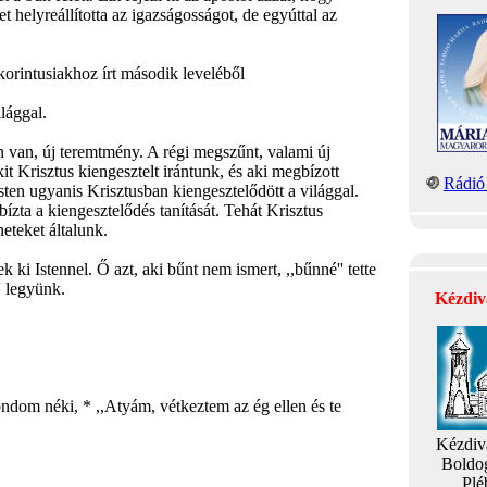
et helyreállította az igazságosságot, de egyúttal az
intusiakhoz írt második leveléből
lággal.
van, új teremtmény. A régi megszűnt, valami új
kit Krisztus kiengesztelt irántunk, és aki megbízott
Rádió 
sten ugyanis Krisztusban kiengesztelődött a világgal.
ízta a kiengesztelődés tanítását. Tehát Krisztus
eteket általunk.
 ki Istennel. Ő azt, aki bűnt nem ismert, ,,bűnné'' tette
' legyünk.
Kézdiv
dom néki, * ,,Atyám, vétkeztem az ég ellen és te
Kézdiv
Boldo
Plé