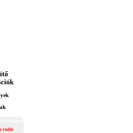
ítő
ációk
yek
lak
a rádió