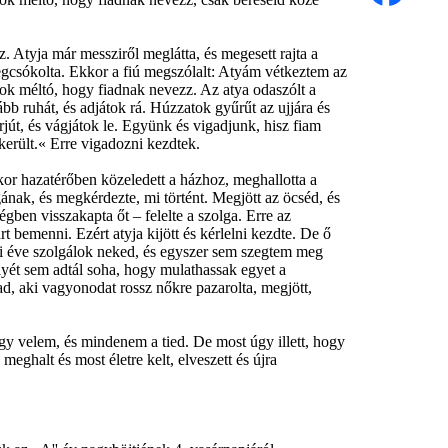
oz. Atyja már messziről meglátta, és megesett rajta a
 megcsókolta. Ekkor a fiú megszólalt: Atyám vétkeztem az
yok méltó, hogy fiadnak nevezz. Az atya odaszólt a
b ruhát, és adjátok rá. Húzzatok gyűrűt az ujjára és
orjút, és vágjátok le. Együnk és vigadjunk, hisz fiam
egkerült.« Erre vigadozni kezdtek.
kor hazatérőben közeledett a házhoz, meghallotta a
gának, és megkérdezte, mi történt. Megjött az öcséd, és
ségben visszakapta őt – felelte a szolga. Erre az
 bemenni. Ezért atyja kijött és kérlelni kezdte. De ő
yi éve szolgálok neked, és egyszer sem szegtem meg
yét sem adtál soha, hogy mulathassak egyet a
ad, aki vagyonodat rossz nőkre pazarolta, megjött,
agy velem, és mindenem a tied. De most úgy illett, hogy
meghalt és most életre kelt, elveszett és újra