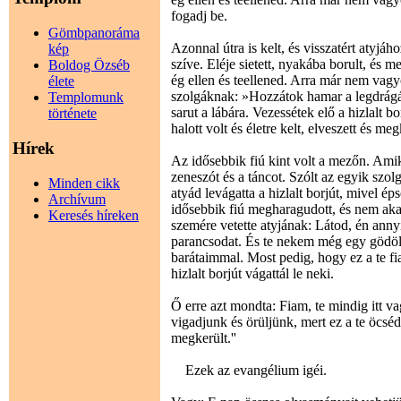
fogadj be.
Gömbpanoráma
Azonnal útra is kelt, és visszatért atyjáh
kép
szíve. Eléje sietett, nyakába borult, és
Boldog Özséb
ég ellen és teellened. Arra már nem vag
élete
szolgáknak: »Hozzátok hamar a legdrágáb
Templomunk
sarut a lábára. Vezessétek elő a hizlalt b
története
halott volt és életre kelt, elveszett és m
Hírek
Az idősebbik fiú kint volt a mezőn. Ami
zeneszót és a táncot. Szólt az egyik szol
Minden cikk
atyád levágatta a hizlalt borjút, mivel ép
Archívum
idősebbik fiú megharagudott, és nem akart
Keresés híreken
szemére vetette atyjának: Látod, én ann
parancsodat. És te nekem még egy gödöl
barátaimmal. Most pedig, hogy ez a te fi
hizlalt borjút vágattál le neki.
Ő erre azt mondta: Fiam, te mindig itt v
vigadjunk és örüljünk, mert ez a te öcséd 
megkerült.''
Ezek az evangélium igéi.