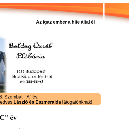
Az igaz ember a hite által él
. Szombat. "A" év.
kedves
László és Eszmeralda
látogatónknak!
"C" év