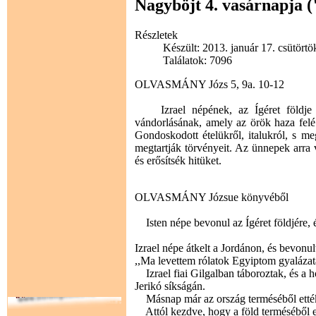
Nagyböjt 4. vasárnapja 
Részletek
Készült: 2013. január 17. csütörtö
Találatok: 7096
OLVASMÁNY Józs 5, 9a. 10-12
Izrael népének, az Ígéret földje f
vándorlásának, amely az örök haza felé 
Gondoskodott ételükről, italukról, s m
megtartják törvényeit. Az ünnepek arra v
és erősítsék hitüket.
OLVASMÁNY Józsue könyvéből
Isten népe bevonul az Ígéret földjére, 
Izrael népe átkelt a Jordánon, és bevonul
,,Ma levettem rólatok Egyiptom gyalázatá
Izrael fiai Gilgalban táboroztak, és a h
Jerikó síkságán.
Másnap már az ország terméséből ették a
Attól kezdve, hogy a föld terméséből et