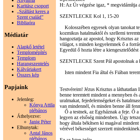
Anyaima
H: Az Úr végzése igaz, * megvidámítja a
Karitász csoport
„Szállást keres a
SZENTLECKE Kol 1, 15-20
Szent család”
Bibliaóra
Kolosszében egyesek olyan tanokat ter
kozmikus hatalmaktól és szellemi teremtmé
Médiatár
hangoztatja az apostol, hogy Krisztus az 
világot, s minden kegyelemnek ő a forrás
Alapkő letétel
Egyedül ő hozta létre a kiengesztelődést 
Templomépítés
Templom
SZENTLECKE Szent Pál apostolnak a kol
Harangszentelés
Kálváriakert
Isten mindent Fia által és Fiában teremt
Összes kép
Papjaink
Testvéreim! Jézus Krisztus a láthatatlan
benne teremtett mindent a mennyben és a f
Jelenleg:
uralmakat, fejedelemségeket és hatalmass
Kónya Attila
van mindennél, és minden benne áll fenn
plébános
Ő a testnek, az Egyháznak a feje. Ő a k
Áthelyezve:
legyen az elsőség mindenben. Úgy tetszet
Janig Péter
hogy általa békítsen ki magával mindent
Elhunytak:
vérével békességet szerzett mindenkinek
Antal János
plébános
Ez az Isten igéje.