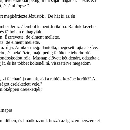
ől, felebarátodat pedig, mint saját magadat.'' Jézus ezt
 és élni fogsz.''
rt megkérdezte Jézustól: ,,De hát ki az én
gy ember Jeruzsálemből lement Jerikóba. Rablók kezébe
 és félholtan otthagyták.
. Észrevette, de elment mellette.
ta, de elment mellette.
z útja. Amikor megpillantotta, megesett rajta a szíve.
ire, és bekötözte, majd pedig felültette teherhordó
gondoskodott róla. Másnap elővett két dénárt, odaadta a
ját, és ha többet költenél rá, visszatérve megadom
azi felebarátja annak, aki a rablók kezébe került?'' A
ágot cselekedett vele.''
nlóképpen cselekedjél!''
árnapra
n időben, és imádkozzunk hozzá az igaz emberszeretet