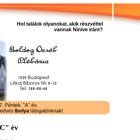
Hol találok olyanokat, akik részvéttel
vannak Ninive iránt?
. Péntek. "A" év.
kedves
Ibolya
látogatónknak!
"C" év