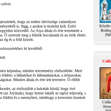
 szívet.
jesztettek, hogy az ember üdvössége valamilyen
Kézdiv
nyektől is, függ, s azokat is tisztelni kell. Ezért
Boldo
egyetlen közvetítő. Az Atya általa és érte teremtette a
Plé
a. Ő szerezte meg a bűnök bocsánatát és az örök életet.
az ég és a föld között.
osszeiekhez írt leveléből
ett.
Csil
 Isten képmása, minden teremtmény elsőszülötte. Mert
öldön: a láthatókat és láthatatlanokat, a trónusokat,
ágokat. Minden általa és érte lett teremtve. Ő előbb
.
ezdet, az elsőszülött a halottak közül, hogy övé
t (az Atyának), hogy benne lakjék az egész teljesség, s
 a földön és a mennyben, minthogy a kereszten kiontott
.
Csill
Jézu
Plé