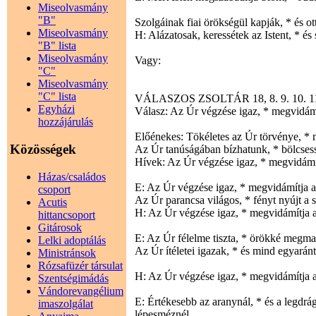
Miseolvasmány
"B"
Szolgáinak fiai örökségül kapják, * és ot
Miseolvasmány
H: Alázatosak, keressétek az Istent, * és 
"B" lista
Miseolvasmány
Vagy:
"C"
Miseolvasmány
"C" lista
VÁLASZOS ZSOLTÁR 18, 8. 9. 10. 11
Egyházi
Válasz: Az Úr végzése igaz, * megvidámít
hozzájárulás
Előénekes: Tökéletes az Úr törvénye, * me
Közösségek
Az Úr tanúságában bízhatunk, * bölcsess
Hívek: Az Úr végzése igaz, * megvidámít
Házas/családos
E: Az Úr végzése igaz, * megvidámítja a 
csoport
Az Úr parancsa világos, * fényt nyújt a
Acutis
H: Az Úr végzése igaz, * megvidámítja a
hittancsoport
Gitárosok
E: Az Úr félelme tiszta, * örökké megma
Lelki adoptálás
Az Úr ítéletei igazak, * és mind egyarán
Ministránsok
Rózsafüzér társulat
H: Az Úr végzése igaz, * megvidámítja a
Szentségimádás
Vándorevangélium
E: Értékesebb az aranynál, * és a legdr
imaszolgálat
lépesméznél.