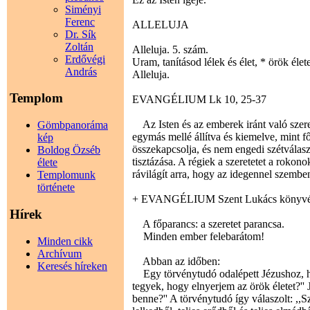
Siményi
Ferenc
ALLELUJA
Dr. Sík
Zoltán
Alleluja. 5. szám.
Erdővégi
Uram, tanításod lélek és élet, * örök élet
András
Alleluja.
Templom
EVANGÉLIUM Lk 10, 25-37
Az Isten és az emberek iránt való szere
Gömbpanoráma
egymás mellé állítva és kiemelve, mint f
kép
összekapcsolja, és nem engedi szétválas
Boldog Özséb
tisztázása. A régiek a szeretetet a rokon
élete
rávilágít arra, hogy az idegennel szembe
Templomunk
története
+ EVANGÉLIUM Szent Lukács könyvé
Hírek
A főparancs: a szeretet parancsa.
Minden ember felebarátom!
Minden cikk
Archívum
Abban az időben:
Keresés híreken
Egy törvénytudó odalépett Jézushoz, hog
tegyek, hogy elnyerjem az örök életet?'' 
benne?'' A törvénytudó így válaszolt: ,,Sz