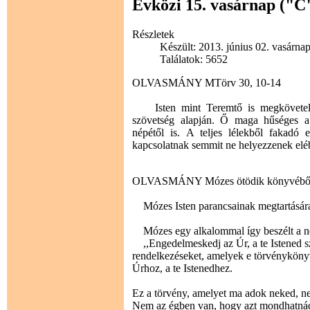
Évközi 15. vasárnap ("C
Részletek
Készült: 2013. június 02. vasárna
Találatok: 5652
OLVASMÁNY MTörv 30, 10-14
Isten mint Teremtő is megkövetelhe
szövetség alapján. Ő maga hűséges a 
népétől is. A teljes lélekből fakadó 
kapcsolatnak semmit ne helyezzenek elébe
OLVASMÁNY Mózes ötödik könyvébő
Mózes Isten parancsainak megtartására 
Mózes egy alkalommal így beszélt a n
,,Engedelmeskedj az Úr, a te Istened sz
rendelkezéseket, amelyek e törvényköny
Úrhoz, a te Istenedhez.
Ez a törvény, amelyet ma adok neked, ne
Nem az égben van, hogy azt mondhatnád: »