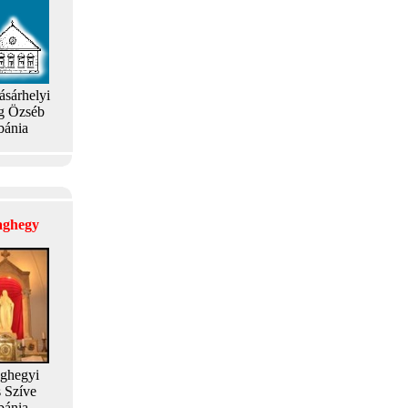
ásárhelyi
g Özséb
bánia
laghegy
aghegyi
s Szíve
bánia