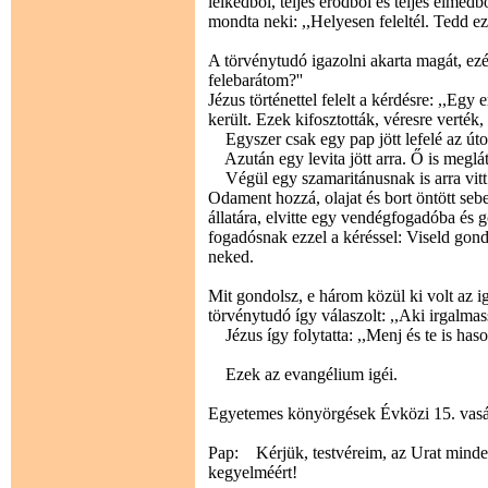
lelkedből, teljes erődből és teljes elmédb
mondta neki: ,,Helyesen feleltél. Tedd ezt,
A törvénytudó igazolni akarta magát, ezé
felebarátom?''
Jézus történettel felelt a kérdésre: ,,E
került. Ezek kifosztották, véresre verték,
Egyszer csak egy pap jött lefelé az úton
Azután egy levita jött arra. Ő is meglát
Végül egy szamaritánusnak is arra vitt a
Odament hozzá, olajat és bort öntött sebe
állatára, elvitte egy vendégfogadóba és 
fogadósnak ezzel a kéréssel: Viseld gond
neked.
Mit gondolsz, e három közül ki volt az ig
törvénytudó így válaszolt: ,,Aki irgalmass
Jézus így folytatta: ,,Menj és te is haso
Ezek az evangélium igéi.
Egyetemes könyörgések Évközi 15. vas
Pap: Kérjük, testvéreim, az Urat minde
kegyelméért!