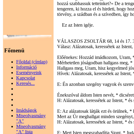
hozzá szabhassuk tetteinket?« De a tenge
tengeren, ki hozza el és hirdeti, hogy h
törvény, a szádban és a szívedben, így ho
Ez az Isten igéje.
VÁLASZOS ZSOLTÁR 68, 14 és 17. 30-
Válasz: Alázatosak, keressétek az Istent, 
Főmenü
Előénekes: Hozzád imádkozom, Uram, * 
Főoldal (címlap)
Mérhetetlen jóságodban hallgass meg, * h
Információ
Hallgass meg, Uram, hisz kegyelmed jós
Eseményeink
Hívek: Alázatosak, keressétek az Istent, *
Kapcsolat
Keresés...
E: Én azonban szegény vagyok és szenve
Énekszóval áldom Isten nevét, * dicséret
H: Alázatosak, keressétek az Istent, * és 
Imádságok
E: Az alázatosak látják ezt és örülnek, * k
Miseolvasmány
Mert az Úr meghallgat minden szegényt,
"A"
H: Alázatosak, keressétek az Istent, * és 
Miseolvasmány
"A" lista
E: Mert Isten megszabadítja Siont, * Juda 