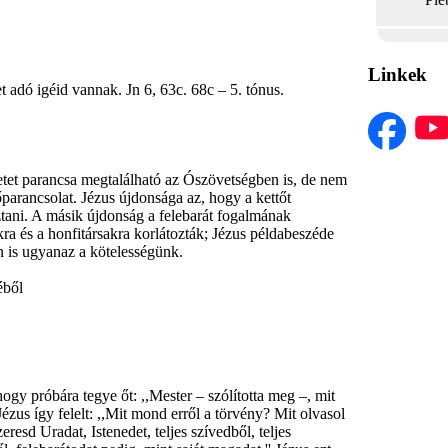
Linkek
et adó igéid vannak. Jn 6, 63c. 68c – 5. tónus.
tet parancsa megtalálható az Ószövetségben is, de nem
őparancsolat. Jézus újdonsága az, hogy a kettőt
ztani. A másik újdonság a felebarát fogalmának
okra és a honfitársakra korlátozták; Jézus példabeszéde
n is ugyanaz a kötelességünk.
ből
y próbára tegye őt: ,,Mester – szólította meg –, mit
Jézus így felelt: ,,Mit mond erről a törvény? Mit olvasol
eresd Uradat, Istenedet, teljes szívedből, teljes