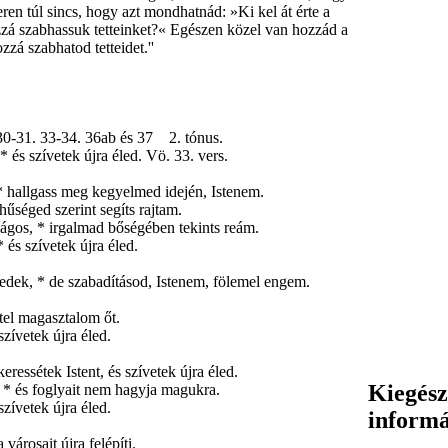
ren túl sincs, hogy azt mondhatnád: »Ki kel át érte a
ozzá szabhassuk tetteinket?« Egészen közel van hozzád a
zzá szabhatod tetteidet.''
31. 33-34. 36ab és 37 2. tónus.
* és szívetek újra éled. Vö. 33. vers.
hallgass meg kegyelmed idején, Istenem.
űséged szerint segíts rajtam.
ágos, * irgalmad bőségében tekints reám.
 és szívetek újra éled.
dek, * de szabadításod, Istenem, fölemel engem.
tel magasztalom őt.
szívetek újra éled.
eressétek Istent, és szívetek újra éled.
Kiegész
 * és foglyait nem hagyja magukra.
szívetek újra éled.
inform
városait újra felépíti.