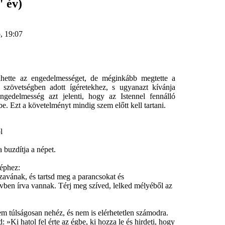
" év)
p, 19:07
tte az engedelmességet, de méginkább megtette a
szövetségben adott ígéretekhez, s ugyanazt kívánja
engedelmesség azt jelenti, hogy az Istennel fennálló
. Ezt a követelményt mindig szem előtt kell tartani.
l
buzdítja a népet.
éphez:
avának, és tartsd meg a parancsokat és
vben írva vannak. Térj meg szíved, lelked mélyéből az
m túlságosan nehéz, és nem is elérhetetlen számodra.
Ki hatol fel érte az égbe, ki hozza le és hirdeti, hogy