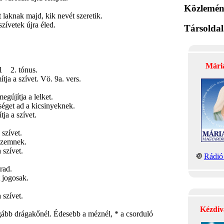
Közlemén
t laknak majd, kik nevét szeretik.
szívetek újra éled.
Társolda
Mári
 2. tónus.
ja a szívet. Vö. 9a. vers.
gújítja a lelket.
éget ad a kicsinyeknek.
ja a szívet.
szívet.
 szemnek.
 szívet.
Rádió 
rad.
t jogosak.
 szívet.
Kézdiv
ágább drágakőnél. Édesebb a méznél, * a csorduló