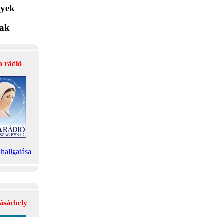
yek
lak
a rádió
hallgatása
ásárhely