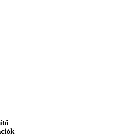
ítő
ációk