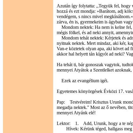
Azután így folytatta: ,,Tegyük fel, hogy
hozzá és ezt mondja: »Barátom, adj köl
vendégem, s nincs mivel megkínálnom.« 
zárva, én is, gyermekeim is ágyban vag
Mondom nektek: Ha nem is kelne fel, h
mégis fölkel, és ad neki annyit, amennyi
Mondom tehát nektek: Kérjetek és adnak 
nyitnak nektek. Mert mindaz, aki kér, kap,
Van-e köztetek olyan apa, aki követ ad f
akkor hal helyett tán kígyót ad neki? Vag
Ha tehát ti, bár gonoszak vagytok, tudt
mennyei Atyátok a Szentlelket azoknak, a
Ezek az evangélium igéi.
Egyetemes könyörgések Évközi 17. vas
Pap: Testvéreim! Krisztus Urunk mondot
megadja nektek.'' Most az ő nevében, tito
mennyei Atyánk elé!
Lektor: 1. Add, Urunk, hogy a te nép
Hívek: Kérünk téged, hallgass meg 