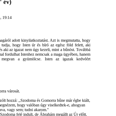
" év)
p, 19:14
ról adott kinyilatkoztatást. Azt is megmutatta, hogy
dja, hogy Isten úr és bíró az egész föld felett, aki
s aki az igazat nem úgy kezeli, mint a bűnöst. Továbbá
mmal fordulhat Istenhez nemcsak a maga ügyében, hanem
 megvan a gyümölcse. Isten az igazak kedvéért
rra városát.
ólt hozzá: ,,Szodoma és Gomorra bűne már égbe kiált,
s megnézem, hogy valóban úgy viselkedtek-e, ahogyan
ava, vagy sem; tudni akarom.''
Szodoma felé indult, de Ábrahám megállt az Úr előtt.