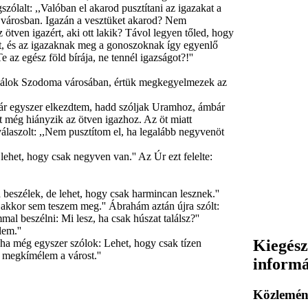
ólalt: ,,Valóban el akarod pusztítani az igazakat a
a városban. Igazán a vesztüket akarod? Nem
ötven igazért, aki ott lakik? Távol legyen tőled, hogy
t, és az igazaknak meg a gonoszoknak így egyenlő
az egész föld bírája, ne tennél igazságot?!''
 találok Szodoma városában, értük megkegyelmezek az
ár egyszer elkezdtem, hadd szóljak Uramhoz, ámbár
 még hiányzik az ötven igazhoz. Az öt miatt
 válaszolt: ,,Nem pusztítom el, ha legalább negyvenöt
ehet, hogy csak negyven van.'' Az Úr ezt felelte:
 beszélek, de lehet, hogy csak harmincan lesznek.''
 akkor sem teszem meg.'' Ábrahám aztán újra szólt:
l beszélni: Mi lesz, ha csak húszat találsz?''
em.''
Kiegész
ha még egyszer szólok: Lehet, hogy csak tízen
is megkímélem a várost.''
inform
Közlemén