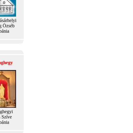
ásárhelyi
g Özséb
bánia
laghegy
aghegyi
s Szíve
bánia