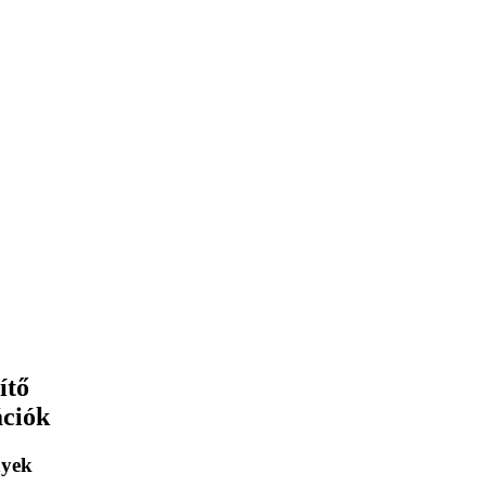
ítő
ációk
yek