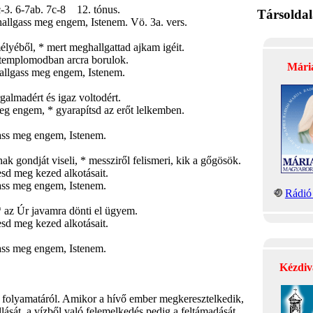
 6-7ab. 7c-8 12. tónus.
Társolda
allgass meg engem, Istenem. Vö. 3a. vers.
lyéből, * mert meghallgattad ajkam igéit.
t templomodban arcra borulok.
Mári
allgass meg engem, Istenem.
almadért és igaz voltodért.
eg engem, * gyarapítsd az erőt lelkemben.
ass meg engem, Istenem.
ak gondját viseli, * messziről felismeri, kik a gőgösök.
esd meg kezed alkotásait.
ass meg engem, Istenem.
Rádió 
 az Úr javamra dönti el ügyem.
esd meg kezed alkotásait.
ass meg engem, Istenem.
Kézdiv
 folyamatáról. Amikor a hívő ember megkeresztelkedik,
llását, a vízből való felemelkedés pedig a feltámadását.