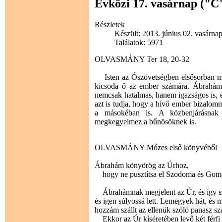
Évközi 17. vasárnap ("C
Részletek
Készült: 2013. június 02. vasárna
Találatok: 5971
OLVASMÁNY Ter 18, 20-32
Isten az Ószövetségben elsősorban magá
kicsoda ő az ember számára. Ábrahám tu
nemcsak hatalmas, hanem igazságos is, é
azt is tudja, hogy a hívő ember bizalo
a másokéban is. A közbenjárásnak
megkegyelmez a bűnösöknek is.
OLVASMÁNY Mózes első könyvéből
Ábrahám könyörög az Úrhoz,
hogy ne pusztítsa el Szodoma és Gomo
Ábrahámnak megjelent az Úr, és így sz
és igen súlyossá lett. Lemegyek hát, é
hozzám szállt az ellenük szóló panasz sz
Ekkor az Úr kíséretében levő két férfi 