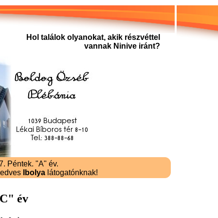
Hol találok olyanokat, akik részvéttel
vannak Ninive iránt?
. Péntek. "A" év.
kedves
Ibolya
látogatónknak!
"C" év