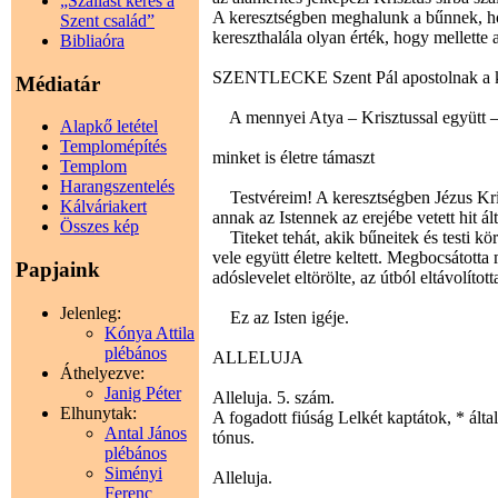
„Szállást keres a
A keresztségben meghalunk a bűnnek, ho
Szent család”
kereszthalála olyan érték, hogy mellette a
Bibliaóra
SZENTLECKE Szent Pál apostolnak a kol
Médiatár
A mennyei Atya – Krisztussal együtt 
Alapkő letétel
Templomépítés
minket is életre támaszt
Templom
Harangszentelés
Testvéreim! A keresztségben Jézus Krisz
Kálváriakert
annak az Istennek az erejébe vetett hit ált
Összes kép
Titeket tehát, akik bűneitek és testi kö
vele együtt életre keltett. Megbocsátot
Papjaink
adóslevelet eltörölte, az útból eltávolítot
Jelenleg:
Ez az Isten igéje.
Kónya Attila
plébános
ALLELUJA
Áthelyezve:
Janig Péter
Alleluja. 5. szám.
Elhunytak:
A fogadott fiúság Lelkét kaptátok, * ált
Antal János
tónus.
plébános
Siményi
Alleluja.
Ferenc