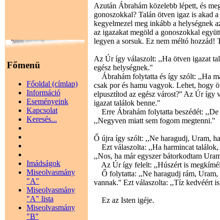
Azután Ábrahám közelebb lépett, és megsz
gonoszokkal? Talán ötven igaz is akad 
kegyelmezel meg inkább a helységnek az 
az igazakat megöld a gonoszokkal együt
legyen a sorsuk. Ez nem méltó hozzád! Te 
Az Úr így válaszolt: ,,Ha ötven igazat
Főmenü
egész helységnek.''
Ábrahám folytatta és így szólt: ,,Ha m
Főoldal (címlap)
csak por és hamu vagyok. Lehet, hogy öt
Információ
elpusztítod az egész várost?'' Az Úr így
Eseményeink
igazat találok benne.''
Kapcsolat
Erre Ábrahám folytatta beszédét: ,,De l
Keresés...
,,Negyven miatt sem fogom megtenni.''
Ő újra így szólt: ,,Ne haragudj, Uram, ha
Ezt válaszolta: ,,Ha harmincat találok,
,,Nos, ha már egyszer bátorkodtam Uramma
Imádságok
Az Úr így felelt: ,,Húszért is megkímél
Miseolvasmány
Ő folytatta: ,,Ne haragudj rám, Uram, 
"A"
vannak.'' Ezt válaszolta: ,,Tíz kedvéért 
Miseolvasmány
"A" lista
Ez az Isten igéje.
Miseolvasmány
"B"