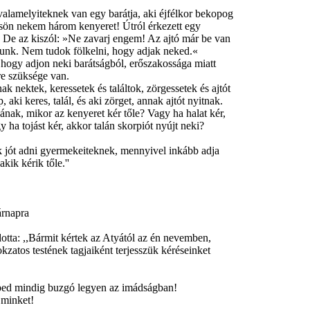
 valamelyiteknek van egy barátja, aki éjfélkor bekopog
csön nekem három kenyeret! Útról érkezett egy
De az kiszól: »Ne zavarj engem! Az ajtó már be van
yunk. Nem tudok fölkelni, hogy adjak neked.«
ogy adjon neki barátságból, erőszakossága miatt
re szüksége van.
nektek, keressetek és találtok, zörgessetek és ajtót
 aki keres, talál, és aki zörget, annak ajtót nyitnak.
iának, mikor az kenyeret kér tőle? Vagy ha halat kér,
y ha tojást kér, akkor talán skorpiót nyújt neki?
ok jót adni gyermekeiteknek, mennyivel inkább adja
kik kérik tőle.''
árnapra
ta: ,,Bármit kértek az Atyától az én nevemben,
kzatos testének tagjaiként terjesszük kéréseinket
ed mindig buzgó legyen az imádságban!
minket!