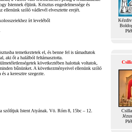
gy Istennek éljünk. Krisztus engedelmessége és
z ellenünk szóló vádlevél elvesztette erejét.
Kézdiv
osszeiekhez írt leveléből
Boldo
Plé
–
tusba temetkeztetek el, és benne fel is támadtatok
al, aki őt a halálból feltámasztotta.
Csil
rülmetéletlenségetek következtében halottak voltatok,
ta minden bűnünket. A következményeivel ellenünk szóló
ta és a keresztre szegezte.
ala szólítjuk Istent Atyának. Vö. Róm 8, 15bc – 12.
Csill
Jézu
Plé