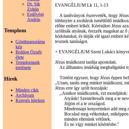
Dr. Sík
EVANGÉLIUM Lk 11, 1-13
Zoltán
Erdővégi
A tanítványok észrevették, hogy Jézus 
András
többnyire a zsoltárok ismétlődő imádkozás
előtte emberi lelkét. Kérésükre Jézus azz
Templom
szólítsák atyának, érezzék magukat az ő
hódolatukat, és tárják elé igazi emberi ké
tesznek tanúságot.
Gömbpanoráma
kép
+ EVANGÉLIUM Szent Lukács könyvé
Boldog Özséb
élete
Jézus imádkozni tanítja apostolait.
Templomunk
Az állhatatos imádság meghallgatást n
története
Történt egyszer, hogy Jézus éppen befej
Hírek
,,Uram, taníts meg minket imádkozni, mint
Jézus erre így szólt hozzájuk:
Minden cikk
,,Amikor imádkoztok, ezt mondjátok:
Archívum
Atyánk! Szenteltessék meg a te nev
Keresés híreken
Jöjjön el a te országod.
Mindennapi kenyerünket add meg n
Bocsásd meg vétkeinket, miképpen m
minden ellenünk vétőnek.
És ne vígy minket kísértésbe.''