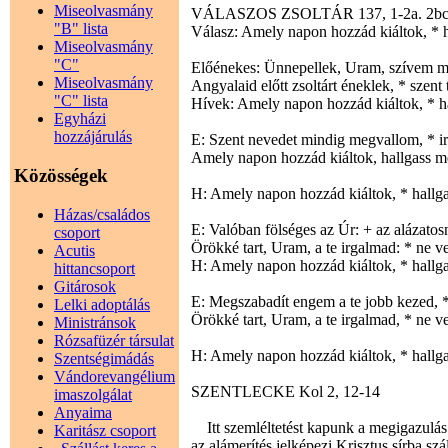
Miseolvasmány
VÁLASZOS ZSOLTÁR 137, 1-2a. 2bc-3.
"B" lista
Válasz: Amely napon hozzád kiáltok, * h
Miseolvasmány
"C"
Előénekes: Ünnepellek, Uram, szívem mé
Miseolvasmány
Angyalaid előtt zsoltárt éneklek, * szen
"C" lista
Hívek: Amely napon hozzád kiáltok, * h
Egyházi
hozzájárulás
E: Szent nevedet mindig megvallom, * irg
Amely napon hozzád kiáltok, hallgass m
Közösségek
H: Amely napon hozzád kiáltok, * hallg
Házas/családos
E: Valóban fölséges az Úr: + az alázatosn
csoport
Örökké tart, Uram, a te irgalmad: * ne v
Acutis
H: Amely napon hozzád kiáltok, * hallg
hittancsoport
Gitárosok
E: Megszabadít engem a te jobb kezed, *
Lelki adoptálás
Örökké tart, Uram, a te irgalmad, * ne v
Ministránsok
Rózsafüzér társulat
H: Amely napon hozzád kiáltok, * hallg
Szentségimádás
Vándorevangélium
SZENTLECKE Kol 2, 12-14
imaszolgálat
Anyaima
Itt szemléltetést kapunk a megigazulás
Karitász csoport
az alámerítés jelképezi Krisztus sírba szá