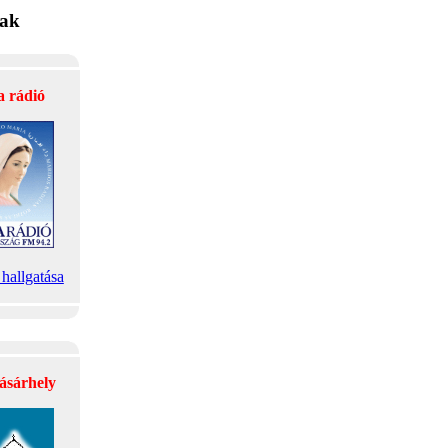
lak
a rádió
hallgatása
ásárhely