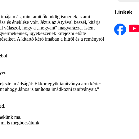
Linkek
imája más, mint amit ők addig ismertek, s ami
a és éneklése volt. Jézus az Atyával beszél, kitárja
al válaszol, hogy a ,,hogyant'' magyarázza. Istent
 gyermekeinek, igyekezzenek kifejezni előtte
réseiket. A kitartó kérő imában a hitről és a reményről
ből
yer.
ezte imádságát: Ekkor egyik tanítványa arra kérte:
 ahogy János is tanította imádkozni tanítványait.''
ed.
ekünk ma.
i is megbocsátunk