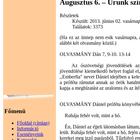
Augusztus 6. – Urunk szí
Részletek
Készült: 2013. június 02. vasárna
Találatok: 3373
(Ha ez az ünnep nem esik vasárnapra, a
alábbi két olvasmány közül.)
OLVASMÁNY Dán 7, 9-10. 13-14
Az ószövetségi jövendölések az el
jövendölése kiemelkedő helyet foglal el,
,,Emberfia'' nevet Dániel idejében a ke
a próféta rámutat annak az örök hatalmá
kapja a megbízatást az uralomra és az ítél
OLVASMÁNY Dániel próféta könyvéb
Főmenü
Ruhája fehér volt, mint a hó.
Főoldal (címlap)
Én, Dániel az éjjeli látomásban láttam, 
Információ
leült. Ruhája fehér volt, mint a hó, fején
Eseményeink
kerekei meg izzó parázsból. Tűzfolyó ere
Kapcsolat