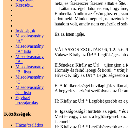
neki, és tízezerszer tízezren álltak előtte.
Keresés...
Láttam az éjjeli látomásban, hogy íme, 
Emberfia. Amikor az Ősöreghez ért, színe
adott neki. Minden népnek, nemzetnek és
hatalom volt, amely nem enyészik el so
Imádságok
Ez az Isten igéje.
Miseolvasmány
"A"
Miseolvasmány
VÁLASZOS ZSOLTÁR 96, 1-2. 5-6. 9
"A" lista
Válasz: Király az Úr! * Legfölségesebb a
Miseolvasmány
"B"
Előénekes: Király az Úr! + ujjongjon a f
Miseolvasmány
Homály és felhő lebegi őt körül, * trónját
"B" lista
Hívek: Király az Úr! * Legfölségesebb a
Miseolvasmány
"C"
E: A földkerekséget bevilágítják villámai,
Miseolvasmány
A hegyek viaszként szétfolynak az Úr arca
"C" lista
Egyházi
H: Király az Úr! * Legfölségesebb az eg
hozzájárulás
E: Igazságosságát hirdetik az egek, * és
Közösségek
Mert te vagy, Uram, a legfölségesebb az
istennél!
Házas/családos
H: Király az Úr! * Legfölségesebb az eg