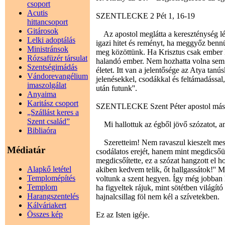
csoport
Acutis
SZENTLECKE 2 Pét 1, 16-19
hittancsoport
Gitárosok
Az apostol meglátta a kereszténység lén
Lelki adoptálás
igazi hitet és reményt, ha meggyőz bennü
Ministránsok
meg közöttünk. Ha Krisztus csak ember l
Rózsafüzér társulat
halandó ember. Nem hozhatta volna sem 
Szentségimádás
életet. Itt van a jelentősége az Atya tan
Vándorevangélium
jelenésekkel, csodákkal és feltámadással
imaszolgálat
után futunk''.
Anyaima
Karitász csoport
SZENTLECKE Szent Péter apostol máso
„Szállást keres a
Szent család”
Mi hallottuk az égből jövő szózatot, am
Bibliaóra
Szeretteim! Nem ravaszul kieszelt mes
Médiatár
csodálatos erejét, hanem mint megdicsőü
megdicsőítette, ez a szózat hangzott el h
Alapkő letétel
akiben kedvem telik, őt hallgassátok!'' M
Templomépítés
voltunk a szent hegyen. Így még jobban hi
Templom
ha figyeltek rájuk, mint sötétben világít
Harangszentelés
hajnalcsillag föl nem kél a szívetekben.
Kálváriakert
Összes kép
Ez az Isten igéje.