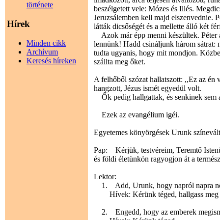
története
beszélgetett vele: Mózes és Illés. Megdic
Jeruzsálemben kell majd elszenvednie. Pé
Hírek
látták dicsőségét és a mellette álló két férf
Azok már épp menni készültek. Péter ak
Minden cikk
lennünk! Hadd csináljunk három sátrat: 
Archívum
tudta ugyanis, hogy mit mondjon. Közben
Keresés híreken
szállta meg őket.
A felhőből szózat hallatszott: ,,Ez az én 
hangzott, Jézus ismét egyedül volt.
Ők pedig hallgattak, és senkinek sem ár
Ezek az evangélium igéi.
Egyetemes könyörgések Urunk színevált
Pap: Kérjük, testvéreim, Teremtő Isten
és földi életünkön ragyogjon át a természe
Lektor:
1. Add, Urunk, hogy napról napra növe
Hívek: Kérünk téged, hallgass meg 
2. Engedd, hogy az emberek megismerjé