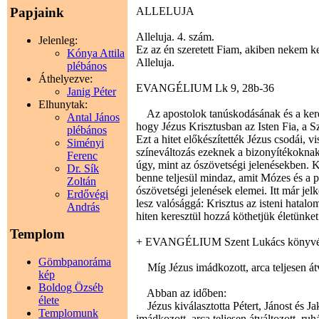
ALLELUJA
Papjaink
Alleluja. 4. szám.
Jelenleg:
Ez az én szeretett Fiam, akiben nekem ke
Kónya Attila
Alleluja.
plébános
Áthelyezve:
EVANGÉLIUM Lk 9, 28b-36
Janig Péter
Elhunytak:
Az apostolok tanúskodásának és a keresz
Antal János
hogy Jézus Krisztusban az Isten Fia, a 
plébános
Ezt a hitet előkészítették Jézus csodái, v
Siményi
színeváltozás ezeknek a bizonyítékoknak 
Ferenc
úgy, mint az ószövetségi jelenésekben. Kr
Dr. Sík
benne teljesül mindaz, amit Mózes és a p
Zoltán
ószövetségi jelenések elemei. Itt már j
Erdővégi
lesz valósággá: Krisztus az isteni hatalo
András
hiten keresztül hozzá köthetjük életünket
Templom
+ EVANGÉLIUM Szent Lukács könyvé
Gömbpanoráma
Míg Jézus imádkozott, arca teljesen átv
kép
Boldog Özséb
Abban az időben:
élete
Jézus kiválasztotta Pétert, Jánost és J
Templomunk
imádkozott, arca teljesen átváltozott, ru