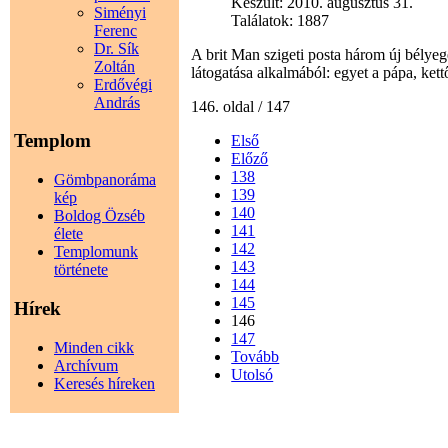
Készült: 2010. augusztus 31.
Siményi
Találatok: 1887
Ferenc
Dr. Sík
A brit Man szigeti posta három új bélye
Zoltán
látogatása alkalmából: egyet a pápa, ke
Erdővégi
András
146. oldal / 147
Templom
Első
Előző
138
Gömbpanoráma
139
kép
140
Boldog Özséb
141
élete
142
Templomunk
143
története
144
145
Hírek
146
147
Minden cikk
Tovább
Archívum
Utolsó
Keresés híreken