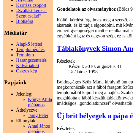
Karitász csoport
Gondolatok az olvasmányhoz
(Bölcs 9
„Szállást keres a
Szent család”
Költői kérdést fogalmaz meg a szerző, am
Bibliaóra
akaratát, és ki tudja elgondolni, mit kí
embert gyengeségei miatt erre alkalmatla
Médiatár
egyébként igaz és nagyon szép, ez is költ
Alapkő letétel
Táblakönyvek Simon And
Templomépítés
Templom
Harangszentelés
Részletek
Kálváriakert
Készült: 2010. augusztus 31.
Összes kép
Találatok: 1998
Papjaink
Boldogságos Szűz Mária királynő ünnep
megkoronázták azt a fából faragott Szűz
templomából kapott meg a hajlék. Szabó 
Jelenleg:
megáldotta a fából készült táblakönyve
Kónya Attila
imádságos „gondolatkincsei” olvashatók
plébános
Áthelyezve:
Új brit bélyegek a pápa
Janig Péter
Elhunytak:
Antal János
Részletek
plébános