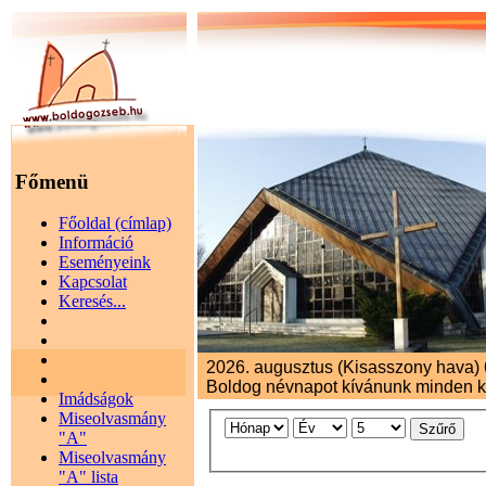
Főmenü
Főoldal (címlap)
Információ
Eseményeink
Kapcsolat
Keresés...
2026. augusztus (Kisasszony hava) 6.
Boldog névnapot kívánunk minden 
Imádságok
Miseolvasmány
Szűrő
"A"
Miseolvasmány
"A" lista