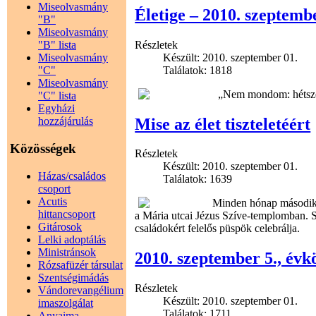
Miseolvasmány
Életige – 2010. szeptemb
"B"
Miseolvasmány
Részletek
"B" lista
Készült: 2010. szeptember 01.
Miseolvasmány
Találatok: 1818
"C"
Miseolvasmány
„Nem mondom: hétszer
"C" lista
Egyházi
Mise az élet tiszteletéért
hozzájárulás
Közösségek
Részletek
Készült: 2010. szeptember 01.
Házas/családos
Találatok: 1639
csoport
Acutis
Minden hónap második c
hittancsoport
a Mária utcai Jézus Szíve-templomban. S
Gitárosok
családokért felelős püspök celebrálja.
Lelki adoptálás
Ministránsok
2010. szeptember 5., évk
Rózsafüzér társulat
Szentségimádás
Részletek
Vándorevangélium
Készült: 2010. szeptember 01.
imaszolgálat
Találatok: 1711
Anyaima