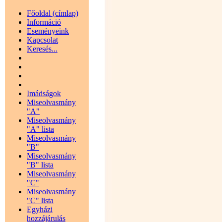
Főoldal (címlap)
Információ
Eseményeink
Kapcsolat
Keresés...
Imádságok
Miseolvasmány
"A"
Miseolvasmány
"A" lista
Miseolvasmány
"B"
Miseolvasmány
"B" lista
Miseolvasmány
"C"
Miseolvasmány
"C" lista
Egyházi
hozzájárulás