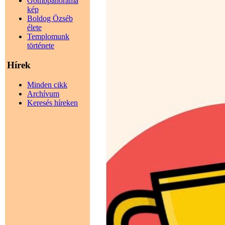
Gömbpanoráma
kép
Boldog Özséb
élete
Templomunk
története
Hírek
Minden cikk
Archívum
Keresés híreken