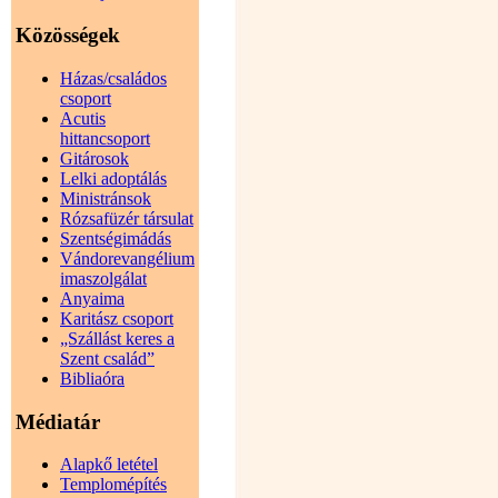
Közösségek
Házas/családos
csoport
Acutis
hittancsoport
Gitárosok
Lelki adoptálás
Ministránsok
Rózsafüzér társulat
Szentségimádás
Vándorevangélium
imaszolgálat
Anyaima
Karitász csoport
„Szállást keres a
Szent család”
Bibliaóra
Médiatár
Alapkő letétel
Templomépítés