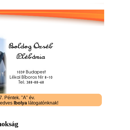
. Péntek. "A" év.
kedves
Ibolya
látogatónknak!
nokság