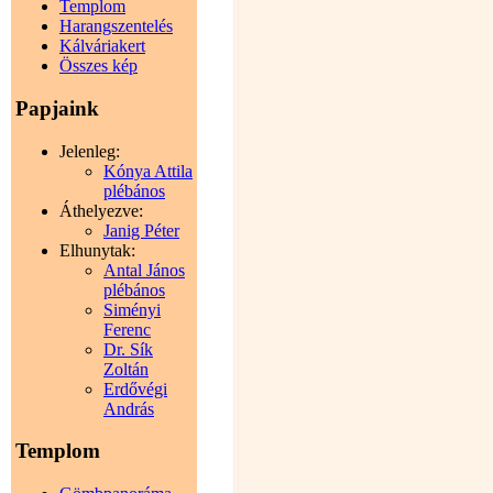
Templom
Harangszentelés
Kálváriakert
Összes kép
Papjaink
Jelenleg:
Kónya Attila
plébános
Áthelyezve:
Janig Péter
Elhunytak:
Antal János
plébános
Siményi
Ferenc
Dr. Sík
Zoltán
Erdővégi
András
Templom