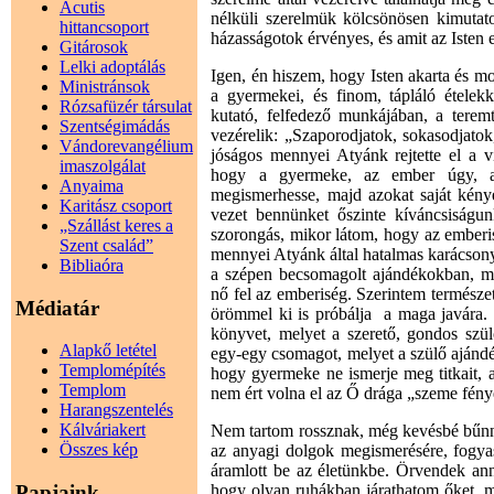
Acutis
nélküli szerelmük kölcsönösen kimutato
hittancsoport
házasságotok érvényes, és amit az Isten 
Gitárosok
Lelki adoptálás
Igen, én hiszem, hogy Isten akarta és m
Ministránsok
a gyermekei, és finom, tápláló ételek
Rózsafüzér társulat
kutató, felfedező munkájában, a teremt
Szentségimádás
vezérelik: „Szaporodjatok, sokasodjatok
Vándorevangélium
jóságos mennyei Atyánk rejtette el a vi
imaszolgálat
hogy a gyermeke, az ember úgy, aho
Anyaima
megismerhesse, majd azokat saját kény
Karitász csoport
vezet bennünket őszinte kíváncsiságun
„Szállást keres a
szorongás, mikor látom, hogy az emberi
Szent család”
mennyei Atyánk által hatalmas karácson
Bibliaóra
a szépen becsomagolt ajándékokban, m
nő fel az emberiség. Szerintem természe
Médiatár
örömmel ki is próbálja a maga javára
könyvet, melyet a szerető, gondos szül
Alapkő letétel
egy-egy csomagot, melyet a szülő ajándék
Templomépítés
hogy gyermeke ne ismerje meg titkait, 
Templom
nem ért volna el az Ő drága „szeme fény
Harangszentelés
Kálváriakert
Nem tartom rossznak, még kevésbé bűnne
Összes kép
az anyagi dolgok megismerésére, fogyas
áramlott be az életünkbe. Örvendek an
Papjaink
hogy olyan ruhákban járathatom őket, m