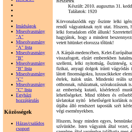
Részletek
Készült: 2010. augusztus 31. kedd
Találatok: 1920
Körvonalazódik egy őszinte lelki igé
Imádságok
rendű vágyainknak nyit utat. Hiszem, 
Miseolvasmány
lelki forradalom előtt állunk! Szeretette
"A"
hagyjátok, hogy a mindent beszennyezn
Miseolvasmány
vetett hitünket elorozza tőlünk!
"A" lista
A Kárpát-medencében, Kelet-Európában
Miseolvasmány
visszafogott, elzárt emberekben hatal
"B"
szellemi, lelki nyitottság, őszinteség
Miseolvasmány
fizikai, anyagi dolgok iránti vágyódás
"B" lista
látott finomságokra, luxuscikkekre ele
Miseolvasmány
ételek, italok után. Mindenki reális 
"C"
otthonnak, ruházatnak, szórakozásnak i
Miseolvasmány
az emberiség kutató, kísérletező munk
"C" lista
lehetőségeket. Mind többen és erőseb
Egyházi
távlatokat nyitó lehetőségeit korlátok
hozzájárulás
útjába álló rendszert taposták szét ké
végi eseményekben.
Közösségek
Hiszem, hogy minden egyes, bennünket 
Házas/családos
szívünkbe. Isten vágyaink által vezet,
csoport
szerelme által vezérelve találhatja meg é