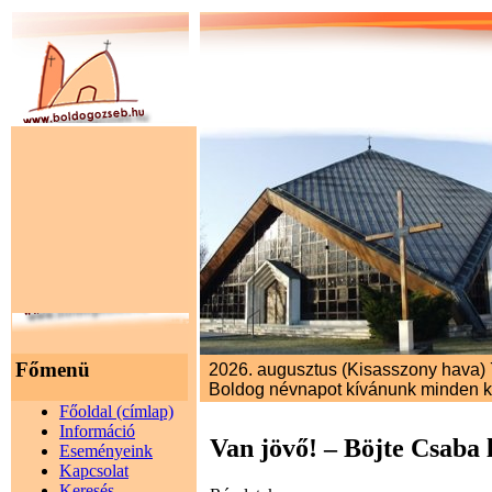
Főmenü
2026. augusztus (Kisasszony hava) 7
Boldog névnapot kívánunk minden 
Főoldal (címlap)
Információ
Van jövő! – Böjte Csaba 
Eseményeink
Kapcsolat
Keresés...