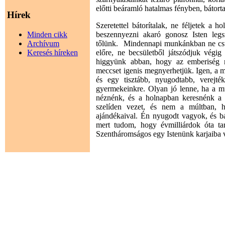
előtti beáramló hatalmas fényben, bátort
Hírek
Szeretettel bátorítalak, ne féljetek a 
Minden cikk
beszennyezni akaró gonosz Isten legs
Archívum
tőlünk. Mindennapi munkánkban ne csu
Keresés híreken
előre, ne becsületből játszódjuk vég
higgyünk abban, hogy az emberiség n
meccset igenis megnyerhetjük. Igen, a m
és egy tisztább, nyugodtabb, verejté
gyermekeinkre. Olyan jó lenne, ha a mú
néznénk, és a holnapban keresnénk a
szelíden vezet, és nem a múltban,
ajándékaival. Én nyugodt vagyok, és bát
mert tudom, hogy évmilliárdok óta tart
Szentháromságos egy Istenünk karjaiba 