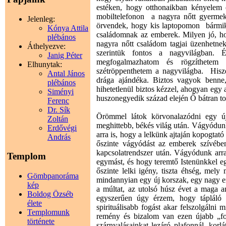
estéken, hogy otthonaikban kényelem 
mobiltelefonon a nagyra nőtt gyermek
Jelenleg:
örvendek, hogy kis laptopomon bármik
Kónya Attila
családomnak az emberek. Milyen jó, ho
plébános
nagyra nőtt családom tagjai üzenhetnek
Áthelyezve:
szerintük fontos a nagyvilágban. 
Janig Péter
megfogalmazhatom és rögzíthetem e
Elhunytak:
szétröppenthetem a nagyvilágba. His
Antal János
drága ajándéka. Biztos vagyok benne,
plébános
hihetetlenül biztos kézzel, ahogyan egy
Siményi
huszonegyedik század elején Ő bátran t
Ferenc
Dr. Sík
Örömmel látok körvonalazódni egy ú
Zoltán
meghittebb, békés világ után. Vágyódu
Erdővégi
arra is, hogy a lelkünk ajtaján kopogtat
András
őszinte vágyódást az emberek szívébe
kapcsolatrendszer után. Vágyódunk ar
Templom
egymást, és hogy teremtő Istenünkkel e
őszinte lelki igény, tiszta éhség, mel
Gömbpanoráma
mindannyian egy új korszak, egy nagy e
kép
a múltat, az utolsó húsz évet a maga a
Boldog Özséb
egyszerűen úgy érzem, hogy tápláló I
élete
spirituálisabb fogást akar felszolgáln
Templomunk
remény és bizalom van ezen újabb „fo
története
szárnyalásainkat lezáró plafonnál, korl