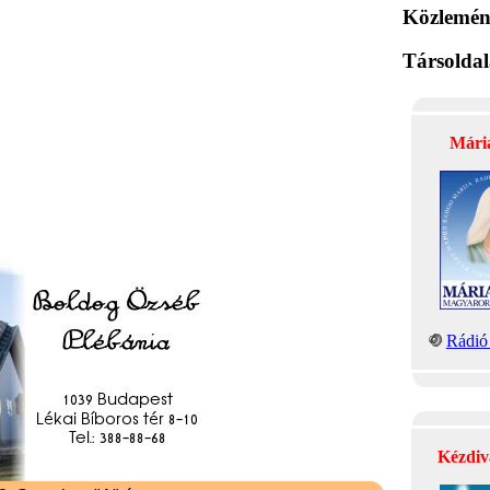
Közlemén
Társolda
Mári
Rádió 
Kézdiv