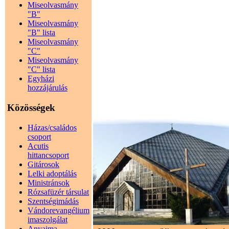
Miseolvasmány
"B"
Miseolvasmány
"B" lista
Miseolvasmány
"C"
Miseolvasmány
"C" lista
Egyházi
hozzájárulás
Közösségek
Házas/családos
csoport
Acutis
hittancsoport
Gitárosok
Lelki adoptálás
Ministránsok
Rózsafüzér társulat
Szentségimádás
Vándorevangélium
imaszolgálat
Anyaima