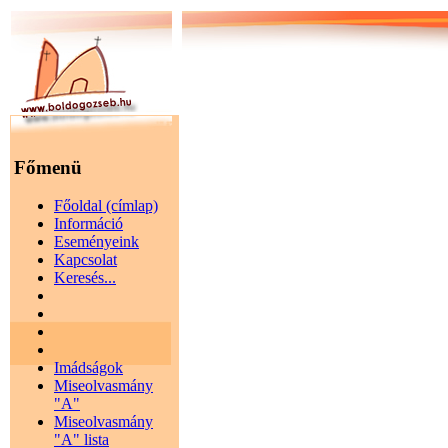
Főmenü
Főoldal (címlap)
Információ
Eseményeink
Kapcsolat
Keresés...
Imádságok
Miseolvasmány
"A"
Miseolvasmány
"A" lista