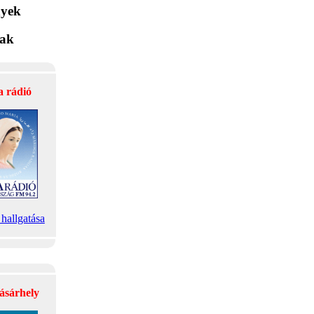
yek
lak
a rádió
hallgatása
ásárhely