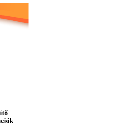
ítő
ációk