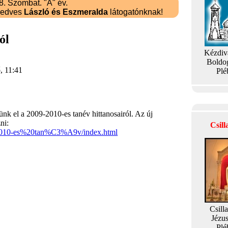
. Szombat. "A" év.
kedves
László és Eszmeralda
látogatónknak!
ól
Kézdiv
Boldo
, 11:41
Plé
nk el a 2009-2010-es tanév hittanosairól. Az új
ni:
Csil
9-2010-es%20tan%C3%A9v/index.html
Csill
Jézu
Plé