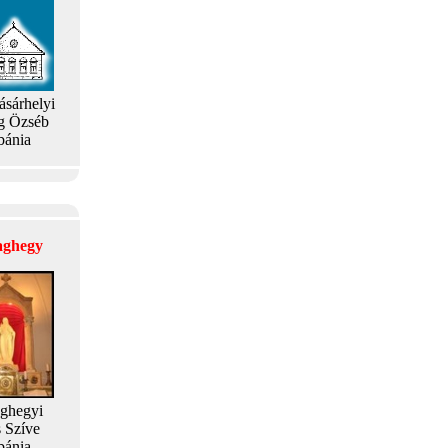
ásárhelyi
g Özséb
bánia
laghegy
aghegyi
s Szíve
bánia