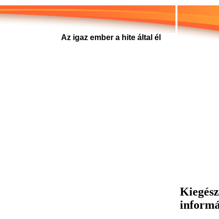
Az igaz ember a hite által él
Kiegész
inform