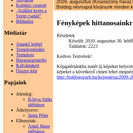
2026. augusztus (Kisasszony hava) 8
Karitász csoport
Boldog névnapot kívánunk minden 
„Szállást keres a
Szent család”
Bibliaóra
Fényképek hittanosainkr
Médiatár
Részletek
Készült: 2010. augusztus 30. hétfő
Alapkő letétel
Találatok: 2223
Templomépítés
Templom
Kedves Testvérek!
Harangszentelés
Kálváriakert
Képgalériánkba ismét új képeket helyeztü
Összes kép
képeket a következő címen lehet megnéz
http://boldogozseb.hu/kepgaleria/200
Papjaink
Jelenleg:
Kónya Attila
plébános
Áthelyezve:
Janig Péter
Elhunytak:
Antal János
plébános