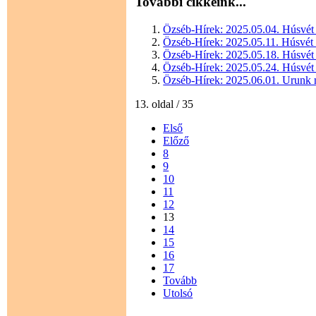
További cikkeink...
Özséb-Hírek: 2025.05.04. Húsvét 
Özséb-Hírek: 2025.05.11. Húsvét 
Özséb-Hírek: 2025.05.18. Húsvét 
Özséb-Hírek: 2025.05.24. Húsvét 
Özséb-Hírek: 2025.06.01. Urunk
13. oldal / 35
Első
Előző
8
9
10
11
12
13
14
15
16
17
Tovább
Utolsó