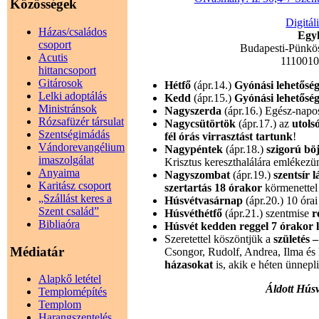
Közösségek
Digitál
Házas/családos
Egyh
csoport
Budapesti-Pünkö
Acutis
111001
hittancsoport
Gitárosok
Hétfő
(ápr.14.)
Gyónási lehetősé
Lelki adoptálás
Kedd
(ápr.15.)
Gyónási lehetősé
Ministránsok
Nagyszerda
(ápr.16.) Egész-nap
Rózsafüzér társulat
Nagycsütörtök
(ápr.17.) az
utols
Szentségimádás
fél órás virrasztást tartunk
!
Vándorevangélium
Nagypéntek
(ápr.18.)
szigorú bö
imaszolgálat
Krisztus kereszthalálára emlékez
Anyaima
Nagyszombat
(ápr.19.)
szentsír 
Karitász csoport
szertartás 18 órakor
körmenettel
„Szállást keres a
Húsvétvasárnap
(ápr.20.) 10 óra
Szent család”
Húsvéthétfő
(ápr.21.) szentmise
r
Bibliaóra
Húsvét kedden reggel 7 órakor l
Szeretettel köszöntjük a
születés 
Médiatár
Csongor, Rudolf, Andrea, Ilma és
házasokat
is, akik e héten ünnepl
Alapkő letétel
Áldott Hús
Templomépítés
Templom
Harangszentelés