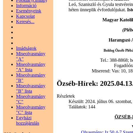
Főoldal (címlap)
Leó, Szaniszló és Gyula testvérei
Információ
héten ünneplik évfordulójukat.
Is
Eseményeink
Kapcsolat
Magyar Katoli
Keresés...
(Pléb
Harangszó A
Imádságok
Boldog Özséb Plébán
Miseolvasmány
"A"
Tel.: 388-8868; 
Miseolvasmány
Fogadóórák
"A" lista
Miserend: Vas: 10, 18;
Miseolvasmány
"B"
Özséb-Hírek: 2025.04.13
Miseolvasmány
"B" lista
Részletek
Miseolvasmány
Készült: 2024. július 06. szombat,
"C"
Találatok: 144
Miseolvasmány
"C" lista
ÖZSÉB-HÍ
Egyházi
hozzájárulás
Olvasmány: Iz 50,4-7 Szent