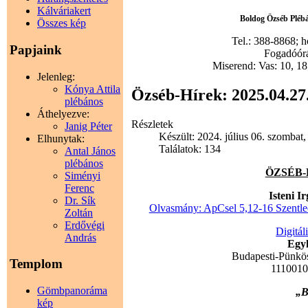
Kálváriakert
Boldog Özséb Plébán
Összes kép
Tel.: 388-8868; 
Papjaink
Fogadóórák
Miserend: Vas: 10, 18;
Jelenleg:
Kónya Attila
Özséb-Hírek: 2025.04.27.
plébános
Áthelyezve:
Részletek
Janig Péter
Készült: 2024. július 06. szombat,
Elhunytak:
Találatok: 134
Antal János
plébános
ÖZSÉB-HÍ
Siményi
Ferenc
Isteni 
Dr. Sík
Olvasmány: ApCsel 5,12-16 Szentlec
Zoltán
Erdővégi
Digitál
András
Egyh
Budapesti-Pünkö
Templom
111001
Gömbpanoráma
„B
kép