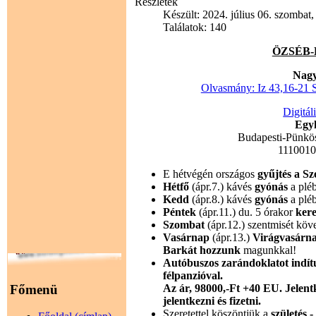
Részletek
Készült: 2024. július 06. szombat,
Találatok: 140
ÖZSÉB-HÍ
Nagy
Olvasmány: Iz 43,16-21 S
Digitál
Egyh
Budapesti-Pünkö
111001
E hétvégén országos
gyűjtés a Sz
Hétfő
(ápr.7.) kávés
gyónás
a plé
Kedd
(ápr.8.) kávés
gyónás
a plé
Péntek
(ápr.11.) du. 5 órakor
kere
Szombat
(ápr.12.) szentmisét köv
Vasárnap
(ápr.13.)
Virágvasárn
Barkát hozzunk
magunkkal!
Autóbuszos zarándoklatot indít
félpanzióval.
Főmenü
Az ár, 98000,-Ft +40 EU. Jelent
jelentkezni és fizetni.
Szeretettel köszöntjük a
születés 