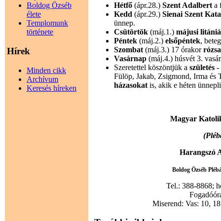
Hétfő
(ápr.28.)
Szent Adalbert
a 
Boldog Özséb
Kedd
(ápr.29.)
Sienai Szent Kata
élete
ünnep.
Templomunk
Csütörtök
(máj.1.)
májusi litáni
története
Péntek
(máj.2.)
elsőpéntek
, bete
Szombat
(máj.3.) 17 órakor
rózsa
Hírek
Vasárnap
(máj.4.) húsvét 3. vasá
Szeretettel köszöntjük a
születés 
Minden cikk
Fülöp, Jakab, Zsigmond, Irma és 
Archívum
házasokat
is, akik e héten ünnepl
Keresés híreken
Magyar Katoli
(Pléb
Harangszó A
Boldog Özséb Plébán
Tel.: 388-8868; 
Fogadóórák
Miserend: Vas: 10, 18;