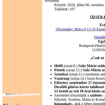
Részletek
Készült: 2024. július 06. szombat,
Találatok: 107
ÖZSÉB-HÍ
Évk
Olvasmány: Bölcs 9,13-19 Szent
Digitál
Egyh
Budapesti-Pünkö
1110010
„Csak az 
Hétfő
(szept.8.)
Szűz Mária szüle
Péntek
(szept.12.)
Szűz Mária s
Szombat
(szept.13.) szentmise ut
Vasárnap
(szept.14.) Szent Kere
Előzetes: szeptember 27-én(szo
Dicsőítő gitáros-kórus találk
13 órától az esti 18 órai közös s
Szeretettel köszöntjük a
születés 
Nikolett, Teodóra, Mária és Korné
házasokat
is, akik e héten ünnepl