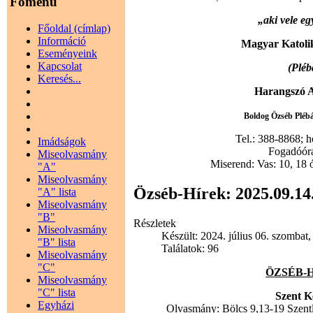
Főmenü
„aki vele egy
Főoldal (címlap)
Információ
Magyar Katoli
Eseményeink
Kapcsolat
(Pléb
Keresés...
Harangszó A
Boldog Özséb Plébán
Tel.: 388-8868; 
Imádságok
Fogadóórák
Miseolvasmány
Miserend: Vas: 10, 18 
"A"
Miseolvasmány
Özséb-Hírek: 2025.09.14.
"A" lista
Miseolvasmány
"B"
Részletek
Miseolvasmány
Készült: 2024. július 06. szombat,
"B" lista
Találatok: 96
Miseolvasmány
"C"
ÖZSÉB-HÍ
Miseolvasmány
"C" lista
Szent K
Egyházi
Olvasmány: Bölcs 9,13-19 Szent