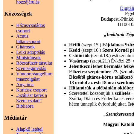
hozzájárulás
Digitál
Közösségek
Egyh
Budapesti-Pünkö
1110010
Házas/családos
csoport
„Imádunk Téged
Acutis
hittancsoport
Hétfő
(szept.15.)
Fájdalmas Szű
Gitárosok
Kedd
(szept.16.)
Szent Kornél p
Lelki adoptálás
Csütörtök
(szept.18.) esti szentm
Ministránsok
Vasárnap
(szept.21.) Évközi 25. 
Rózsafüzér társulat
Jelentkezni lehet bérmálás felké
Szentségimádás
Előzetes: szeptember 27.
(szomb
Vándorevangélium
Dicsőítő gitáros-kórus találko
imaszolgálat
13 órától az esti 18 órai szentmi
Anyaima
Hittanórák a plébánián októbert
Karitász csoport
Szeretettel köszöntjük a
születés 
„Szállást keres a
Zsófia, Diána és Friderika testvé
Szent család”
héten ünneplik évfordulójukat.
Is
Bibliaóra
„Szentkereszted 
Médiatár
Magyar Katoli
Alapkő letétel