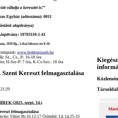
ütt vállalja a keresztet is!”
kus Egyház (adószáma): 0011
ániánk alapítványa)
lapítvány: 19703110-1-41
ia, 1039 Bp., Lékai bíboros tér 8-10.
honlapunk:
www.boldogozseb.hu
: Sz., Cs., P.: 16-18 óra
Kiegész
óra; H-Sze-P: 7 óra, K-Cs-Szo.: 18 óra
inform
 Szent Kereszt felmagasztalása
Közlemén
Társolda
 21:29
REK (2025. szept. 14.)
Mári
ereszt felmagasztalása
lecke: Filem 9b-10,12-17 Örömhír: Lk 14,25-33