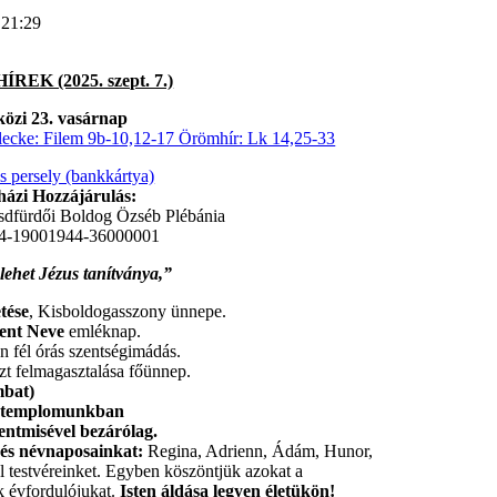
 21:29
REK (2025. szept. 7.)
özi 23. vasárnap
lecke: Filem 9b-10,12-17 Örömhír: Lk 14,25-33
is persely (bankkártya)
ázi Hozzájárulás:
sdfürdői Boldog Özséb Plébánia
4-19001944-36000001
lehet Jézus tanítványa,”
tése
, Kisboldogasszony ünnepe.
zent Neve
emléknap.
án fél órás szentségimádás.
szt felmagasztalása főünnep.
mbat)
ozó templomunkban
zentmisével bezárólag.
- és névnaposainkat:
Regina, Adrienn, Ádám, Hunor,
l testvéreinket. Egyben köszöntjük azokat a
ik évfordulójukat.
Isten áldása legyen életükön!