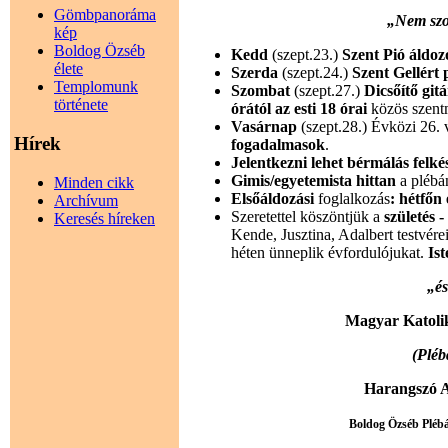
Gömbpanoráma
„Nem szo
kép
Boldog Özséb
Kedd
(szept.23.)
Szent Pió áldo
élete
Szerda
(szept.24.)
Szent Gellért
Templomunk
Szombat
(szept.27.)
Dicsőítő git
története
órától az esti 18 órai
közös szentm
Vasárnap
(szept.28.) Évközi 26.
Hírek
fogadalmasok
.
Jelentkezni lehet bérmálás felké
Gimis/egyetemista hittan
a pléb
Minden cikk
Elsőáldozási
foglalkozás
: hétfőn
Archívum
Szeretettel köszöntjük a
születés 
Keresés híreken
Kende, Jusztina, Adalbert testvér
héten ünneplik évfordulójukat.
Is
„é
Magyar Katoli
(Pléb
Harangszó A
Boldog Özséb Plébán