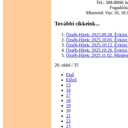
Tel.: 388-8868; 
Fogadóórák
Miserend: Vas: 10, 18 
További cikkeink...
Özséb-Hírek: 2025.09.28. Évközi
Özséb-Hírek: 2025.10.05. Évközi
Özséb-Hírek: 2025.10.12. Évközi
Özséb-Hírek: 2025.10.26. Évközi
Özséb-Hírek: 2025.11.02. Mindens
20. oldal / 35
Első
Előző
15
16
17
18
19
20
21
22
23