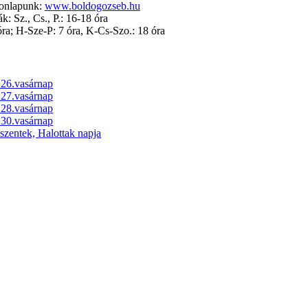
honlapunk:
www.boldogozseb.hu
: Sz., Cs., P.: 16-18 óra
óra; H-Sze-P: 7 óra, K-Cs-Szo.: 18 óra
 26.vasárnap
 27.vasárnap
 28.vasárnap
 30.vasárnap
zentek, Halottak napja