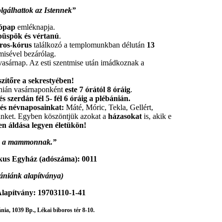
lgálhattok az Istennek”
zópap
emléknapja.
 püspök és vértanú
.
áros-kórus
találkozó a templomunkban délután
13
isével bezárólag.
 vasárnap. Az esti szentmise után imádkoznak a
szítőre a sekrestyében!
ánián vasárnaponként
este 7 órától 8 óráig
.
 és szerdán
fél 5- fél 6 óráig a plébánián.
- és névnaposainkat:
Máté, Móric, Tekla, Gellért,
einket. Egyben köszöntjük azokat a
házasokat
is, akik e
ten áldása legyen életükön!
s a mammonnak.”
kus Egyház (adószáma): 0011
ániánk alapítványa)
lapítvány: 19703110-1-41
ia, 1039 Bp., Lékai bíboros tér 8-10.