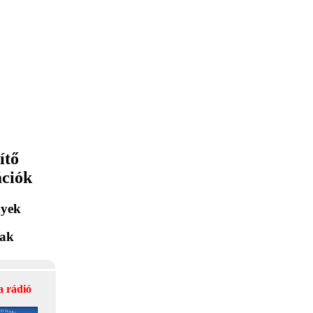
ítő
ációk
yek
lak
a rádió