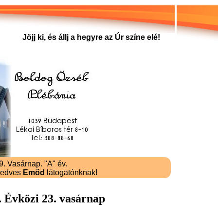
Jöjj ki, és állj a hegyre az Úr színe elé!
. Vasárnap. "A" év.
kedves
Emőd
látogatónknak!
. Évközi 23. vasárnap