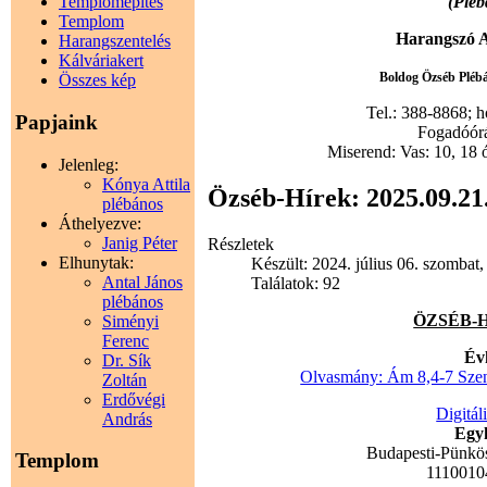
(Pléb
Templomépítés
Templom
Harangszó A
Harangszentelés
Kálváriakert
Boldog Özséb Plébán
Összes kép
Tel.: 388-8868; 
Papjaink
Fogadóórák
Miserend: Vas: 10, 18 
Jelenleg:
Kónya Attila
Özséb-Hírek: 2025.09.21
plébános
Áthelyezve:
Janig Péter
Részletek
Elhunytak:
Készült: 2024. július 06. szombat,
Antal János
Találatok: 92
plébános
ÖZSÉB-HÍ
Siményi
Ferenc
Év
Dr. Sík
Olvasmány: Ám 8,4-7 Szent
Zoltán
Erdővégi
Digitál
András
Egyh
Budapesti-Pünkö
Templom
1110010