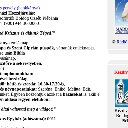
is persely (bankkártya)
ázi Hozzájárulás:
sdfürdői Boldog Özséb Plébánia
4-19001944-36000001
 Krisztus és áldunk Téged!”
Rádió 
zanya
emléknap.
ápa és Szent Ciprián püspök,
vértanúk emléknapja.
ise után
Biblia
vasárnap.
szítőre a sekrestyében.
at)
Kézdiv
zó templomunkban:
sével bezárólag.
ől:
hétfő és szerda: 16.30-17.30-ig.
- és névnaposainkat:
Szeréna, Enikő, Melitta, Edit,
reinket. Egyben köszöntjük azokat a
házasokat
is, akik e
ten áldása legyen életükön!
által váltottad meg a világot!”
Kézdiv
Boldo
kus Egyház (adószáma): 0011
Plé