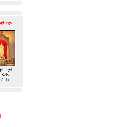
laghegy
aghegyi
s Szíve
bánia