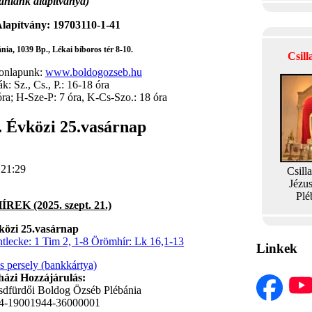
ániánk alapítványa)
lapítvány: 19703110-1-41
ia, 1039 Bp., Lékai bíboros tér 8-10.
Csil
honlapunk:
www.boldogozseb.hu
: Sz., Cs., P.: 16-18 óra
óra; H-Sze-P: 7 óra, K-Cs-Szo.: 18 óra
. Évközi 25.vasárnap
 21:29
Csill
Jézu
Plé
REK (2025. szept. 21.)
közi 25.vasárnap
lecke: 1 Tim 2, 1-8 Örömhír: Lk 16,1-13
Linkek
is persely (bankkártya)
ázi Hozzájárulás:
sdfürdői Boldog Özséb Plébánia
4-19001944-36000001