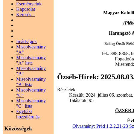
Eseményeink
Kapcsolat
Magyar Katoli
Keresés...
(Pléb
Harangszó A
Imádságok
Boldog Özséb Plébán
Miseolvasmány
"A"
Tel.: 388-8868; 
Miseolvasmány
Fogadóórák
"A" lista
Miserend: 
Miseolvasmány
"B"
Özséb-Hírek: 2025.08.03
Miseolvasmány
"B" lista
Részletek
Miseolvasmány
Készült: 2024. július 06. szombat,
"C"
Találatok: 95
Miseolvasmány
"C" lista
ÖZSÉB-HÍ
Egyházi
hozzájárulás
Évk
Olvasmány: Préd 1,2,2,21-23 Sz
Közösségek