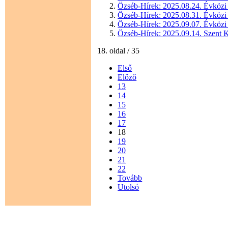
Özséb-Hírek: 2025.08.24. Évközi 
Özséb-Hírek: 2025.08.31. Évközi 
Özséb-Hírek: 2025.09.07. Évközi 
Özséb-Hírek: 2025.09.14. Szent K
18. oldal / 35
Első
Előző
13
14
15
16
17
18
19
20
21
22
Tovább
Utolsó