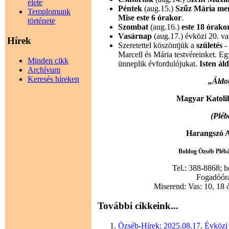
élete
Péntek
(aug.15.)
Szűz Mária me
Templomunk
Mise este 6 órakor
.
története
Szombat
(aug.16.)
este
18 órako
Vasárnap
(aug.17.) évközi 20. va
Hírek
Szeretettel köszöntjük a
születés 
Marcell és Mária testvéreinket. E
Minden cikk
ünneplik évfordulójukat.
Isten ál
Archívum
Keresés híreken
„Áldot
Magyar Katoli
(Pléb
Harangszó A
Boldog Özséb Plébán
Tel.: 388-8868; 
Fogadóórák
Miserend: Vas: 10, 18 
További cikkeink...
Özséb-Hírek: 2025.08.17. Évközi 