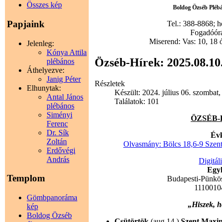
Összes kép
Boldog Özséb Plébán
Papjaink
Tel.: 388-8868; 
Fogadóórák
Miserend: Vas: 10, 18 
Jelenleg:
Kónya Attila
Özséb-Hírek: 2025.08.10
plébános
Áthelyezve:
Janig Péter
Részletek
Elhunytak:
Készült: 2024. július 06. szombat,
Antal János
Találatok: 101
plébános
Siményi
ÖZSÉB-HÍ
Ferenc
Dr. Sík
Évk
Zoltán
Olvasmány: Bölcs 18,6-9 Szent
Erdővégi
András
Digitál
Egyh
Templom
Budapesti-Pünkö
1110010
Gömbpanoráma
„Hiszek, 
kép
Boldog Özséb
Csütörtök
(aug.14.)
Szent Maxim