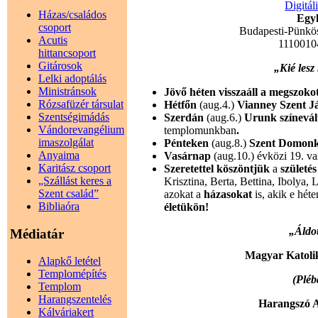
Digitál
Házas/családos
Egyh
csoport
Budapesti-Pünkö
Acutis
1110010
hittancsoport
Gitárosok
„Kié lesz
Lelki adoptálás
Ministránsok
Jövő héten visszaáll a megszoko
Rózsafüzér társulat
Hétfőn
(aug.4.)
Vianney Szent J
Szentségimádás
Szerdán
(aug.6.)
Urunk színevál
Vándorevangélium
templomunkban
.
imaszolgálat
Pénteken
(aug.8.)
Szent Domonk
Anyaima
Vasárnap
(aug.10.) évközi 19. va
Karitász csoport
Szeretettel köszöntjük
a
születé
„Szállást keres a
Krisztina, Berta, Bettina, Ibolya,
Szent család”
azokat a
házasokat
is, akik e hét
Bibliaóra
életükön!
„Áldot
Médiatár
Magyar Katoli
Alapkő letétel
Templomépítés
(Pléb
Templom
Harangszentelés
Harangszó A
Kálváriakert