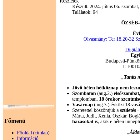
Részletek
Készült: 2024. július 06. szombat,
Találatok: 94
ÖZSÉB-H
Évk
Olvasmány: Ter 18,20-32 Sz
Digitál
Egyh
Budapesti-Pünkö
1110010
„Taníts 
Jövő héten hétköznap nem leszn
Szombaton
(aug.2.)
elsőszombat
templomban
. 18 órakor szentmis
Vasárnap
(aug.3.) évközi 18.vas
Szeretettel köszöntjük a
születés 
Márta, Judit, Xénia, Oszkár, Bogl
Főmenü
házasokat
is, akik e héten ünnepl
„Áldot
Főoldal (címlap)
Információ