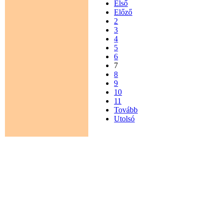
Első
Előző
2
3
4
5
6
7
8
9
10
11
Tovább
Utolsó