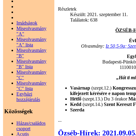
Részletek
Készült: 2021. szeptember 11.
Találatok: 638
Imádságok
Miseolvasmány
ÖZSÉB-HÍ
"A"
Miseolvasmány
Évk
"A" lista
Olvasmány:
Iz 50,5-9a; Sze
Miseolvasmány
"B"
Egyh
Miseolvasmány
Budapesti-Pünkö
"B" lista
111001
Miseolvasmány
"C"
„Hát ti m
Miseolvasmány
Vasárnap
(szept.12.)
Kongresszu
"C" lista
kifejezett kérésére e napon te
Egyházi
Hétfő
(szept.13.) Du 3 órakor
Már
hozzájárulás
Kedd
(szept.14.)
Szent Kereszt 
Szerda
Közösségek
...
Házas/családos
csoport
Özséb-Hírek: 2021.09.05
Acutis