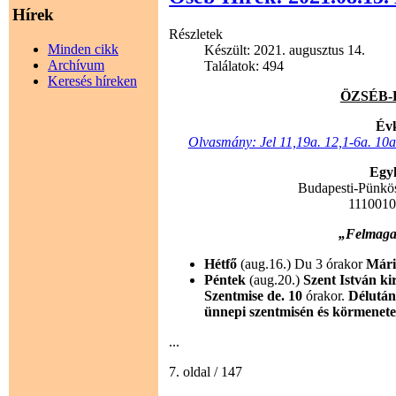
Hírek
Részletek
Minden cikk
Készült: 2021. augusztus 14.
Archívum
Találatok: 494
Keresés híreken
ÖZSÉB-HÍ
Évk
Olvasmány: Jel 11,19a. 12,1-6a. 10a
Egyh
Budapesti-Pünkö
111001
„Felmagas
Hétfő
(aug.16.) Du 3 órakor
Mári
Péntek
(aug.20.)
Szent István ki
Szentmise de. 10
órakor.
Délután 
ünnepi szentmisén és körmenet
...
7. oldal / 147