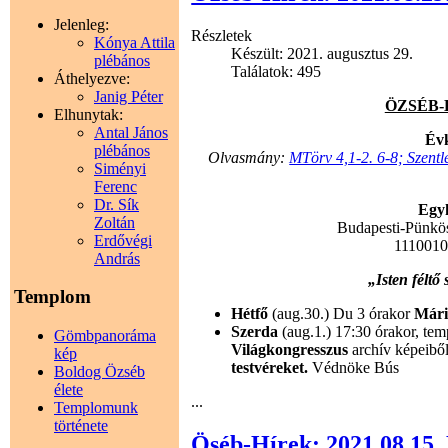
Jelenleg:
Részletek
Kónya Attila
Készült: 2021. augusztus 29.
plébános
Találatok: 495
Áthelyezve:
Janig Péter
ÖZSÉB-HÍ
Elhunytak:
Antal János
Évk
plébános
Olvasmány:
MTörv 4,1-2. 6-8; Szent
Siményi
Ferenc
Dr. Sík
Egyh
Zoltán
Budapesti-Pünkö
Erdővégi
111001
András
„Isten féltő
Templom
Hétfő
(aug.30.) Du 3 órakor
Mári
Szerda
(aug.1.) 17:30 órakor, tem
Gömbpanoráma
Világkongresszus
archív képeibő
kép
testvéreket.
Védnöke Bús
Boldog Özséb
élete
...
Templomunk
története
Öséb-Hírek: 2021.08.15.