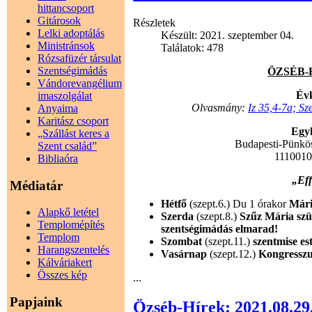
hittancsoport
Gitárosok
Részletek
Lelki adoptálás
Készült: 2021. szeptember 04.
Ministránsok
Találatok: 478
Rózsafüzér társulat
Szentségimádás
ÖZSÉB-HÍ
Vándorevangélium
Évk
imaszolgálat
Olvasmány:
Iz 35,4-7a; Sz
Anyaima
Karitász csoport
Egyh
„Szállást keres a
Budapesti-Pünkö
Szent család”
111001
Bibliaóra
„Eff
Médiatár
Hétfő
(szept.6.) Du 1 órakor
Mári
Alapkő letétel
Szerda
(szept.8.)
Szűz Mária szül
Templomépítés
szentségimádás elmarad!
Templom
Szombat
(szept.11.)
szentmise es
Harangszentelés
Vasárnap
(szept.12.)
Kongresszu
Kálváriakert
Összes kép
...
Papjaink
Özséb-Hírek: 2021.08.29