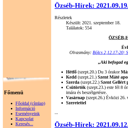
Özséb-Hírek: 2021.09.19
Részletek
Készült: 2021. szeptember 18.
Találatok: 554
ÖZSÉB-HÍ
Évk
Olvasmány:
Bölcs 2,12.17-20; 
„Aki befogad e
Hétfő
(szept.20.) Du 3 órakor
Már
Kedd
(szept.21.)
Szent Máté apo
Szerda
(szept.22.)
Szent Gellért
Csütörtök
(szept.23.) este fél 8 
Főmenü
imára és beszélgetésre.
Vasárnap
(szept.26.) Évközi 26. 
Szeretettel
Főoldal (címlap)
Információ
...
Eseményeink
Kapcsolat
Özséb-Hírek: 2021.09.12
Keresés...