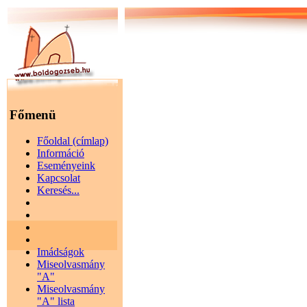
Főmenü
Főoldal (címlap)
Információ
Eseményeink
Kapcsolat
Keresés...
Imádságok
Miseolvasmány
"A"
Miseolvasmány
"A" lista