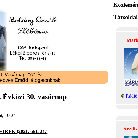
Közlemén
Társolda
Mári
. Vasárnap. "A" év.
kedves
Emőd
látogatónknak!
. Évközi 30. vasárnap
Rádió 
t, 19:24
Kézdiv
REK (2021. okt. 24.)