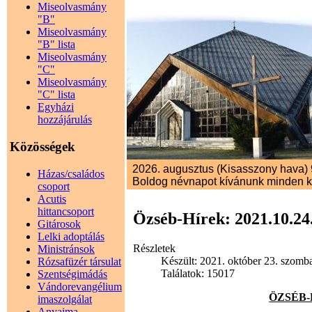
Miseolvasmány
"B"
Miseolvasmány
"B" lista
Miseolvasmány
"C"
Miseolvasmány
"C" lista
Egyházi
hozzájárulás
Közösségek
2026. augusztus (Kisasszony hava) 9
Házas/családos
Boldog névnapot kívánunk minden 
csoport
Acutis
hittancsoport
Özséb-Hírek: 2021.10.24
Gitárosok
Lelki adoptálás
Részletek
Ministránsok
Készült: 2021. október 23. szomba
Rózsafüzér társulat
Találatok: 15017
Szentségimádás
Vándorevangélium
ÖZSÉB-HÍ
imaszolgálat
Anyaima