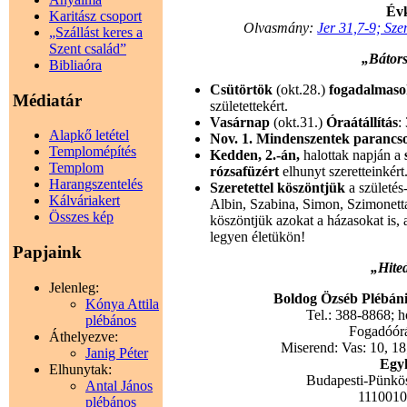
Évk
Karitász csoport
Olvasmány:
Jer 31,7-9; Sze
„Szállást keres a
Szent család”
„Bátors
Bibliaóra
Csütörtök
(okt.28.)
fogadalmaso
Médiatár
születettekért.
Vasárnap
(okt.31.)
Óraátállítás
:
Alapkő letétel
Nov. 1. Mindenszentek parancso
Templomépítés
Kedden, 2.-án,
halottak napján a
Templom
rózsafüzért
elhunyt szeretteinkért
Harangszentelés
Szeretettel köszöntjük
a születés
Kálváriakert
Albin, Szabina, Simon, Szimonetta
Összes kép
köszöntjük azokat a házasokat is, 
legyen életükön!
Papjaink
„Hite
Jelenleg:
Boldog Özséb Plébánia
Kónya Attila
Tel.: 388-8868; 
plébános
Fogadóórák
Áthelyezve:
Miserend: Vas: 10, 18;
Janig Péter
Egyh
Elhunytak:
Budapesti-Pünkö
Antal János
111001
plébános