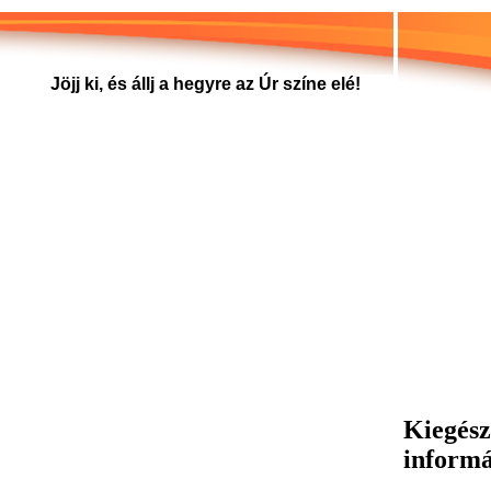
Jöjj ki, és állj a hegyre az Úr színe elé!
Kiegész
inform