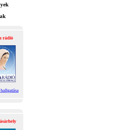
yek
lak
a rádió
hallgatása
ásárhely