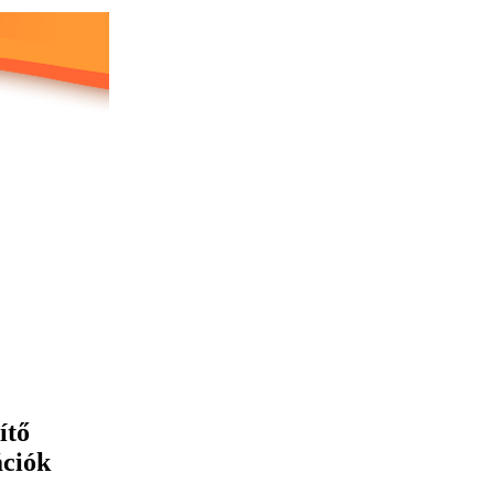
ítő
ációk