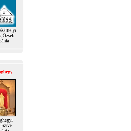
ásárhelyi
g Özséb
bánia
laghegy
aghegyi
s Szíve
bánia