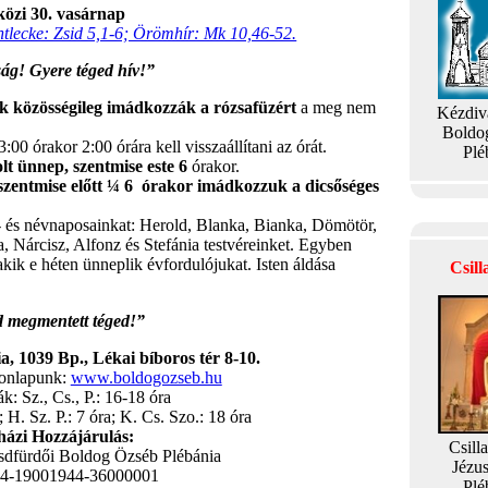
özi 30. vasárnap
ntlecke: Zsid 5,1-6; Örömhír: Mk 10,46-52.
ág! Gyere téged hív!”
k közösségileg imádkozzák a rózsafüzért
a meg nem
Kézdiv
Boldo
 3:00 órakor 2:00 órára kell visszaállítani az órát.
Plé
lt ünnep,
szentmise este 6
órakor.
szentmise előtt ¼ 6 órakor imádkozzuk a dicsőséges
.
- és névnaposainkat: Herold, Blanka, Bianka, Dömötör,
, Nárcisz, Alfonz és Stefánia testvéreinket. Egyben
akik e héten ünneplik évfordulójukat. Isten áldása
Csil
d megmentett téged!”
, 1039 Bp., Lékai bíboros tér 8-10.
honlapunk:
www.boldogozseb.hu
: Sz., Cs., P.: 16-18 óra
 H. Sz. P.: 7 óra; K. Cs. Szo.: 18 óra
ázi Hozzájárulás:
Csill
sdfürdői Boldog Özséb Plébánia
Jézu
04-19001944-36000001
Plé