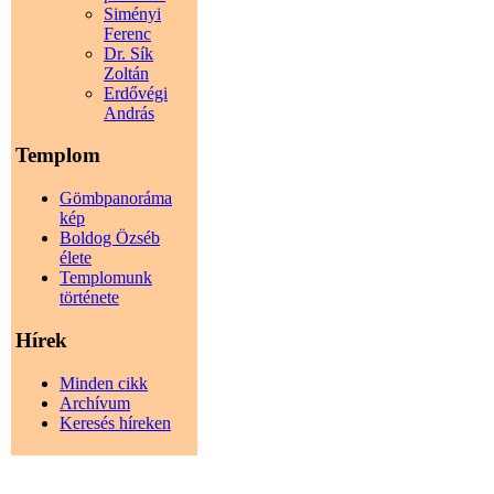
Siményi
Ferenc
Dr. Sík
Zoltán
Erdővégi
András
Templom
Gömbpanoráma
kép
Boldog Özséb
élete
Templomunk
története
Hírek
Minden cikk
Archívum
Keresés híreken