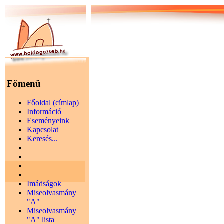
Főmenü
Főoldal (címlap)
Információ
Eseményeink
Kapcsolat
Keresés...
Imádságok
Miseolvasmány
"A"
Miseolvasmány
"A" lista