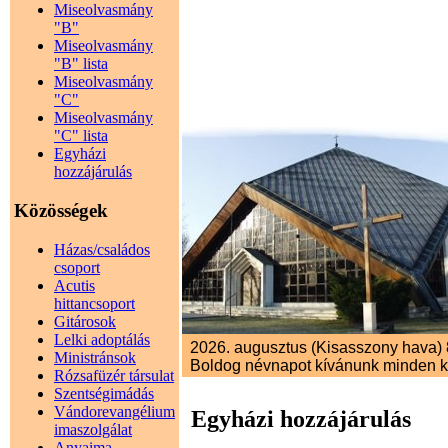
Miseolvasmány
"B"
Miseolvasmány
"B" lista
Miseolvasmány
"C"
Miseolvasmány
"C" lista
Egyházi
hozzájárulás
Közösségek
Házas/családos
csoport
Acutis
hittancsoport
Gitárosok
Lelki adoptálás
2026. augusztus (Kisasszony hava) 8
Ministránsok
Boldog névnapot kívánunk minden 
Rózsafüzér társulat
Szentségimádás
Vándorevangélium
Egyházi hozzájárulás
imaszolgálat
Anyaima