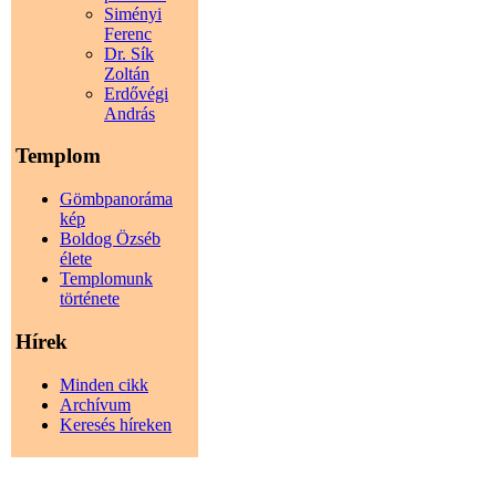
Siményi
Ferenc
Dr. Sík
Zoltán
Erdővégi
András
Templom
Gömbpanoráma
kép
Boldog Özséb
élete
Templomunk
története
Hírek
Minden cikk
Archívum
Keresés híreken