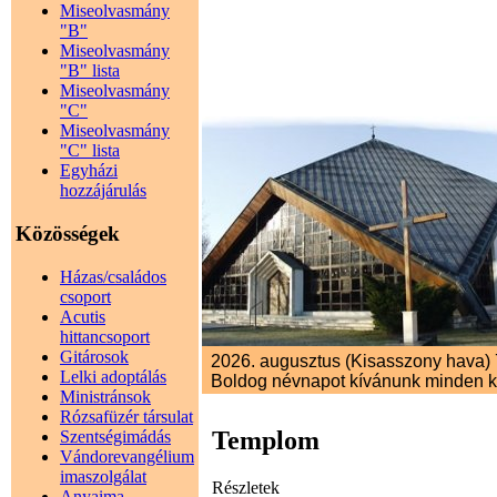
Miseolvasmány
"B"
Miseolvasmány
"B" lista
Miseolvasmány
"C"
Miseolvasmány
"C" lista
Egyházi
hozzájárulás
Közösségek
Házas/családos
csoport
Acutis
hittancsoport
Gitárosok
2026. augusztus (Kisasszony hava) 7
Lelki adoptálás
Boldog névnapot kívánunk minden 
Ministránsok
Rózsafüzér társulat
Templom
Szentségimádás
Vándorevangélium
imaszolgálat
Részletek
Anyaima