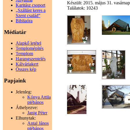
Készült: 2015. május 31. vasárnap
Karitász csoport
Találatok: 10243
„Szállást keres a
Szent család”
Bibliaóra
Médiatár
Alapkő letétel
Templomépítés
Templom
Harangszentelés
Kálváriakert
Összes kép
Papjaink
Jelenleg:
Kónya Attila
plébános
Áthelyezve:
Janig Péter
Elhunytak:
Antal János
plébános