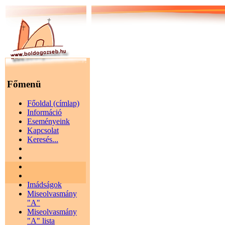
Főmenü
Főoldal (címlap)
Információ
Eseményeink
Kapcsolat
Keresés...
Imádságok
Miseolvasmány
"A"
Miseolvasmány
"A" lista