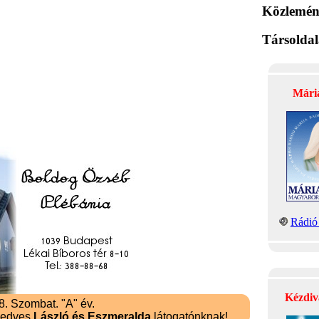
Közlemén
Társolda
Mári
Rádió 
Kézdiv
. Szombat. "A" év.
kedves
László és Eszmeralda
látogatónknak!