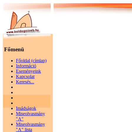
Főmenü
Főoldal (címlap)
Információ
Eseményeink
Kapcsolat
Keresés...
Imádságok
Miseolvasmány
"A"
Miseolvasmány
"A" lista