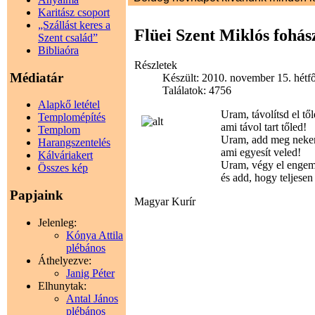
Karitász csoport
„Szállást keres a
Flüei Szent Miklós fohás
Szent család”
Bibliaóra
Részletek
Médiatár
Készült: 2010. november 15. hétf
Találatok: 4756
Alapkő letétel
Uram, távolítsd el tő
Templomépítés
ami távol tart tőled!
Templom
Uram, add meg neke
Harangszentelés
ami egyesít veled!
Kálváriakert
Uram, végy el enge
Összes kép
és add, hogy teljesen
Papjaink
Magyar Kurír
Jelenleg:
Kónya Attila
plébános
Áthelyezve:
Janig Péter
Elhunytak:
Antal János
plébános