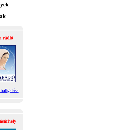
yek
lak
a rádió
hallgatása
ásárhely