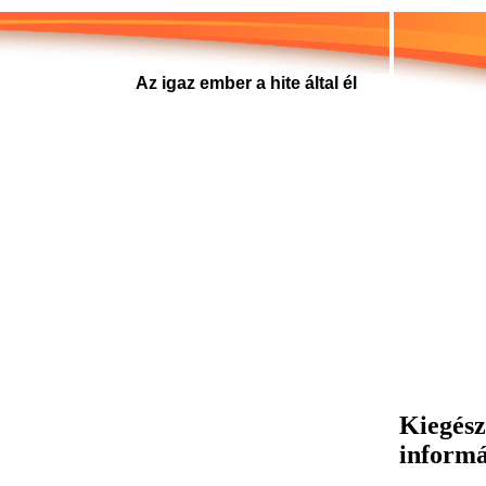
Az igaz ember a hite által él
Kiegész
inform