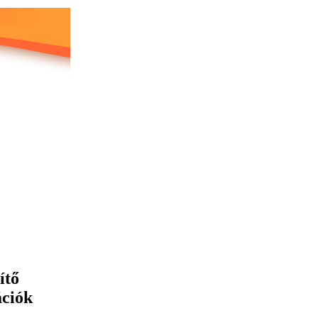
ítő
ációk