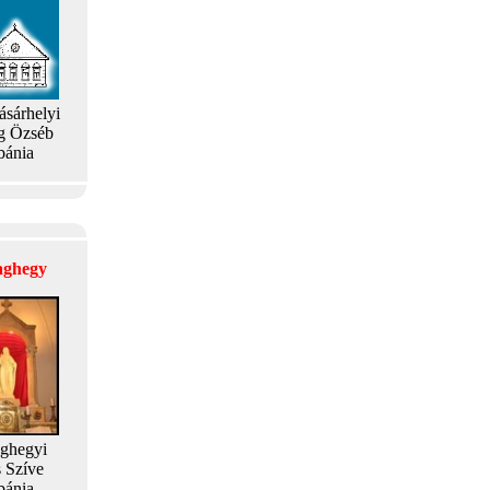
ásárhelyi
g Özséb
bánia
laghegy
aghegyi
s Szíve
bánia