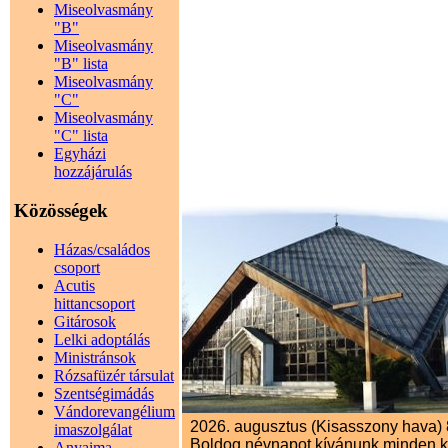
Miseolvasmány
"B"
Miseolvasmány
"B" lista
Miseolvasmány
"C"
Miseolvasmány
"C" lista
Egyházi
hozzájárulás
Közösségek
Házas/családos
csoport
Acutis
hittancsoport
Gitárosok
Lelki adoptálás
Ministránsok
Rózsafüzér társulat
Szentségimádás
Vándorevangélium
2026. augusztus (Kisasszony hava) 8
imaszolgálat
Boldog névnapot kívánunk minden 
Anyaima