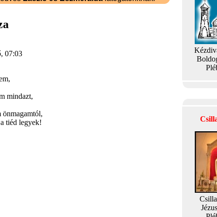
za
Kézdiv
ő, 07:03
Boldo
Plé
lem,
m mindazt,
m önmagamtól,
Csil
 a tiéd legyek!
Csill
Jézu
Plé