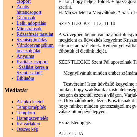
csoport
E: Jön, hogy ítélje a földet. + Igazságos
Acutis
szerint.
hittancsoport
H: Ma született a Megváltónk, * az Úr Jé
Gitárosok
Lelki adoptálás
SZENTLECKE Tit 2, 11-14
Ministránsok
Rózsafüzér társulat
A szövegben benne van az apostoli egyh
Szentségimádás
megjelent az üdvözítés kegyelme Krisztus
Vándorevangélium
értelmet ad az életnek. Reménnyel várhat
imaszolgálat
töltöttük el életünk idejét.
Anyaima
Karitász csoport
SZENTLECKE Szent Pál apostolnak Titu
„Szállást keres a
Szent család”
Megnyilvánult minden ember számára I
Bibliaóra
Testvéreim! Isten üdvözítő kegyelme me
Médiatár
minket, hogy szakítsunk az istentelenség
buzgón és szentül ezen a világon. Várju
és Üdvözítőnknek, Jézus Krisztusnak dic
Alapkő letétel
hogy minket minden gonoszságtól megvált
Templomépítés
választott népévé tegyen.
Templom
Harangszentelés
Ez az Isten igéje.
Kálváriakert
Összes kép
ALLELUJA