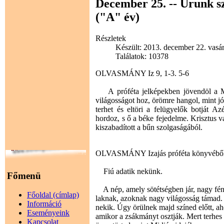
December 25. -- Urunk sz
("A" év)
Részletek
Készült: 2013. december 22. vasá
Találatok: 10378
OLVASMÁNY Iz 9, 1-3. 5-6
A próféta jelképekben jövendöl a Mes
világosságot hoz, örömre hangol, mint jó 
terhet és eltöri a felügyelők botját Az
hordoz, s ő a béke fejedelme. Krisztus v
kiszabadított a bűn szolgaságából.
OLVASMÁNY Izajás próféta könyvébő
Fiú adatik nekünk.
Főmenü
A nép, amely sötétségben jár, nagy fény
Főoldal (címlap)
laknak, azoknak nagy világosság támad. 
Információ
nekik. Úgy örülnek majd színed előtt, ah
Eseményeink
amikor a zsákmányt osztják. Mert terhes i
Kapcsolat