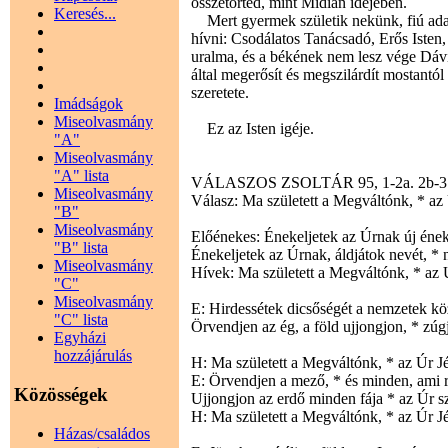
összetörted, mint Midián idejében.
Keresés...
Mert gyermek születik nekünk, fiú adati
hívni: Csodálatos Tanácsadó, Erős Isten
uralma, és a békének nem lesz vége Dávid
által megerősít és megszilárdít mostantó
szeretete.
Imádságok
Miseolvasmány
Ez az Isten igéje.
"A"
Miseolvasmány
"A" lista
VÁLASZOS ZSOLTÁR 95, 1-2a. 2b-3. 
Miseolvasmány
Válasz: Ma született a Megváltónk, * az 
"B"
Miseolvasmány
Előénekes: Énekeljetek az Úrnak új ének
"B" lista
Énekeljetek az Úrnak, áldjátok nevét, * 
Miseolvasmány
Hívek: Ma született a Megváltónk, * az 
"C"
Miseolvasmány
E: Hirdessétek dicsőségét a nemzetek köz
"C" lista
Örvendjen az ég, a föld ujjongjon, * zúgj
Egyházi
hozzájárulás
H: Ma született a Megváltónk, * az Úr Jé
E: Örvendjen a mező, * és minden, ami r
Közösségek
Ujjongjon az erdő minden fája * az Úr szí
H: Ma született a Megváltónk, * az Úr Jé
Házas/családos