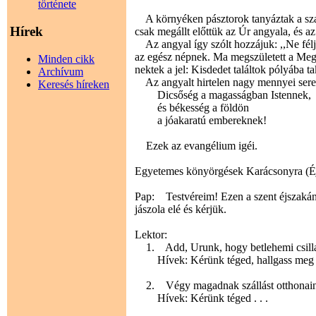
története
A környéken pásztorok tanyáztak a szaba
Hírek
csak megállt előttük az Úr angyala, és 
Az angyal így szólt hozzájuk: ,,Ne félj
az egész népnek. Ma megszületett a Megv
Minden cikk
nektek a jel: Kisdedet találtok pólyába ta
Archívum
Az angyalt hirtelen nagy mennyei sereg v
Keresés híreken
Dicsőség a magasságban Istennek,
és békesség a földön
a jóakaratú embereknek!
Ezek az evangélium igéi.
Egyetemes könyörgések Karácsonyra (Éj
Pap: Testvéreim! Ezen a szent éjszakán f
jászola elé és kérjük.
Lektor:
1. Add, Urunk, hogy betlehemi csillag
Hívek: Kérünk téged, hallgass meg 
2. Végy magadnak szállást otthonainkb
Hívek: Kérünk téged . . .