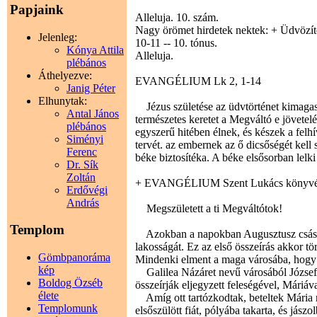
Papjaink
Alleluja. 10. szám.
Nagy örömet hirdetek nektek: + Üdvözítő
Jelenleg:
10-11 -- 10. tónus.
Kónya Attila
Alleluja.
plébános
Áthelyezve:
EVANGÉLIUM Lk 2, 1-14
Janig Péter
Elhunytak:
Jézus születése az üdvtörténet kimagas
Antal János
természetes keretet a Megváltó e jövetel
plébános
egyszerű hitében élnek, és készek a felh
Siményi
tervét. az embernek az ő dicsőségét kell
Ferenc
béke biztosítéka. A béke elsősorban lelk
Dr. Sík
Zoltán
+ EVANGÉLIUM Szent Lukács könyvé
Erdővégi
András
Megszületett a ti Megváltótok!
Templom
Azokban a napokban Augusztusz császár 
lakosságát. Ez az első összeírás akkor tö
Gömbpanoráma
Mindenki elment a maga városába, hogy 
kép
Galilea Názáret nevű városából József 
Boldog Özséb
összeírják eljegyzett feleségével, Máriáv
élete
Amíg ott tartózkodtak, beteltek Mária 
Templomunk
elsőszülött fiát, pólyába takarta, és jász