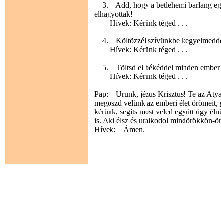
3. Add, hogy a betlehemi barlang egys
elhagyottak!
Hívek: Kérünk téged . . .
4. Költözzél szívünkbe kegyelmeddel, 
Hívek: Kérünk téged . . .
5. Töltsd el békéddel minden ember sz
Hívek: Kérünk téged . . .
Pap: Urunk, jézus Krisztus! Te az Atya 
megoszd velünk az emberi élet örömeit, g
kérünk, segíts most veled együtt úgy él
is. Aki élsz és uralkodol mindörökkön-ö
Hívek: Ámen.