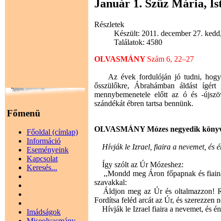
Január 1. Szűz Mária, Is
Részletek
Készült: 2011. december 27. kedd
Találatok: 4580
OLVASMÁNY
Szám 6, 22–27
Az évek fordulóján jó tudni, hogy Is
ősszülőkre, Ábrahámban áldást ígért 
mennybemenetele előtt az ó és -újszöve
szándékát ébren tartsa bennünk.
Főmenü
OLVASMÁNY Mózes negyedik könyv
Főoldal (címlap)
Információ
Hívják le Izrael, fiaira a nevemet, és 
Eseményeink
Kapcsolat
Így szólt az Úr Mózeshez:
Keresés...
,,Mondd meg Áron főpapnak és fiainak, 
szavakkal:
Áldjon meg az Úr és oltalmazzon! Rag
Fordítsa feléd arcát az Úr, és szerezzen
Hívják le Izrael fiaira a nevemet, és é
Imádságok
Miseolvasmány