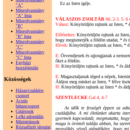
Ez az Isten igéje.
"A"
Miseolvasmány
"A" lista
VÁLASZOS ZSOLTÁR
66, 2-3. 5. 6
Miseolvasmány
Válasz:
Könyörüljön rajtunk az Isten, * 
"B"
Miseolvasmány
Előénekes:
Könyörüljön rajtunk az Isten,
"B" lista
hogy megismerjék a földön utadat, * és 
Miseolvasmány
Hívek:
Könyörüljön rajtunk az Isten, * 
"C"
Miseolvasmány
E:
Örvendjenek és ujjongjanak a nemzetek
"C" lista
őket a földön.
Egyházi
H:
Könyörüljön rajtunk az Isten, * és ál
hozzájárulás
E:
Magasztaljanak téged a népek, Istenü
Közösségek
Áldjon meg minket az Isten, * félve tiszt
H:
Könyörüljön rajtunk az Isten * és ál
Házas/családos
csoport
SZENTLECKE
Gal 4, 4-7
Acutis
hittancsoport
Az idők te fességét éppen az adta m
Gitárosok
családjába. A mi életünket akarta iste
Lelki adoptálás
gyermek kapcsolatát, megmutatta, hogy b
Ministránsok
maga is örömét találja abban, ha szere
Rózsafüzér társulat
megváltás végső ajándékára, hogy mi 