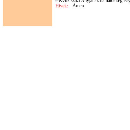
érezzük szűzi Anyjának hathatós segítség
Hívek:
Ámen.