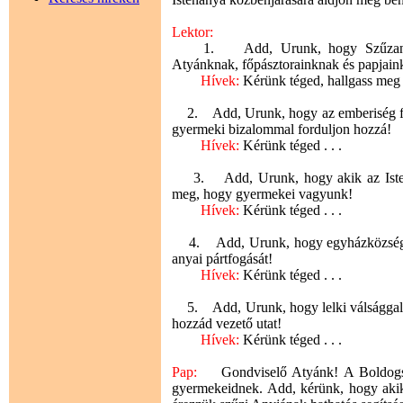
Lektor:
1. Add, Urunk, hogy Szűzanyánk 
Atyánknak, főpásztorainknak és papjain
Hívek:
Kérünk téged, hallgass meg
2. Add, Urunk, hogy az emberiség feli
gyermeki bizalommal forduljon hozzá!
Hívek:
Kérünk téged . . .
3. Add, Urunk, hogy akik az Istenan
meg, hogy gyermekei vagyunk!
Hívek:
Kérünk téged . . .
4. Add, Urunk, hogy egyházközségünk
anyai pártfogását!
Hívek:
Kérünk téged . . .
5. Add, Urunk, hogy lelki válsággal k
hozzád vezető utat!
Hívek:
Kérünk téged . . .
Pap:
Gondviselő Atyánk! A Boldogság
gyermekeidnek. Add, kérünk, hogy akik