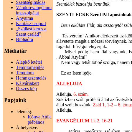
Szentségimádás
Szentlélek biztosítja bennünk.
Vándorevangélium
imaszolgálat
SZENTLECKE Szent Pál apostolnak a 
Anyaima
Karitász csoport
Isten elküldte Fiát, aki asszonytól szüle
„Szállást keres a
Szent család”
Testvéreim! Amikor elérkezett az idők te
Bibliaóra
alávetette magát a mózesi törvénynek, h
fogadott fiúságot elnyerjük.
Médiatár
Mivel pedig Isten fiai vagyunk, Isten
,,Abba! Atyám!''
Alapkő letétel
Nem vagy tehát többé szolga, hanem fiú,
Templomépítés
Templom
Ez az Isten igéje.
Harangszentelés
Kálváriakert
ALLELUJA
Összes kép
Alleluja.
6. szám.
Sok ízben szólt prófétái által az ősatyák
Papjaink
által szólt hozzánk.
Zsid 1, 1-2 – 6. tónu
Alleluja.
Jelenleg:
Kónya Attila
EVANGÉLIUM
Lk 2, 16-21
plébános
Áthelyezve:
Mária megőrizte szívében mindazt,