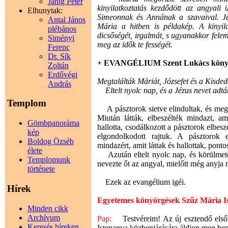
Janig Péter
kinyilatkoztatás kezdődött az angyali 
Elhunytak:
Simeonnak és Annának a szavaival. Jéz
Antal János
Mária a hitben is példakép. A kinyila
plébános
dicsőségét, irgalmát, s ugyanakkor fele
Siményi
meg az idők te fességét.
Ferenc
Dr. Sík
+ EVANGÉLIUM Szent Lukács köny
Zoltán
Erdővégi
Megtalálták Máriát, Józsefet és a Kisded
András
Eltelt nyolc nap, és a Jézus nevet adtá
Templom
A pásztorok sietve elindultak, és megta
Miután látták, elbeszélték mindazt, 
Gömbpanoráma
hallotta, csodálkozott a pásztorok elbes
kép
elgondolkodott rajtuk. A pásztorok e
Boldog Özséb
mindazért, amit láttak és hallottak, pon
élete
Azután eltelt nyolc nap, és körülmeté
Templomunk
nevezte őt az angyal, mielőtt még anyj
története
Ezek az evangélium igéi.
Hírek
Egyetemes könyörgések Szűz Mária 
Minden cikk
Archívum
Pap:
Testvéreim! Az új esztendő első
Keresés híreken
Istenanya közbenjárására áldjon meg be