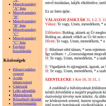
mivel tisztátalan, lakjék elkülönítve, tart
Miseolvasmány
"A" lista
Ez az Isten igéje.
Miseolvasmány
"B"
VÁLASZOS ZSOLTÁR
31, 1-2. 5. 1
Miseolvasmány
Válasz:
Te vagy, Uram, menedékem, * a 
"B" lista
Miseolvasmány
Előénekes:
Boldog, akinek az Úr megbocs
"C"
Boldog az, akinek vétkét az Úr fel nem r
Miseolvasmány
Hívek:
Te vagy, Uram, menedékem, * a s
"C" lista
Egyházi
E:
Bűnömet eléd tártam, * nem rejtettem 
hozzájárulás
Így szóltam: + ,,Gonoszságomat megvallo
H:
Te vagy, Uram, menedékem, * a szab
Közösségek
E:
Vigadjatok és ujjongjatok, igazak, az
Házas/családos
H:
Te vagy, Uram, menedékem, * a szab
csoport
Acutis
SZENTLECKE
1 Kor 10, 31-11, 1
hittancsoport
Gitárosok
A zsidóknál a bálványoknak feláldozott 
Lelki adoptálás
kérdés felvetődött a megtért pogányok kö
Ministránsok
ószövetségi törvény nem kötelez. Az áld
Rózsafüzér társulat
ne kérdezzenek semmit, hanem nyugodtan
Szentségimádás
hitű testvér botránkozik viselkedésükön,