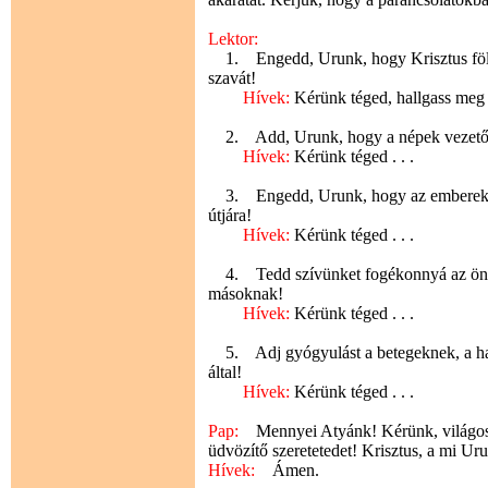
Lektor:
1. Engedd, Urunk, hogy Krisztus földi 
szavát!
Hívek:
Kérünk téged, hallgass meg
2. Add, Urunk, hogy a népek vezető jó 
Hívek:
Kérünk téged . . .
3. Engedd, Urunk, hogy az emberek para
útjára!
Hívek:
Kérünk téged . . .
4. Tedd szívünket fogékonnyá az önzet
másoknak!
Hívek:
Kérünk téged . . .
5. Adj gyógyulást a betegeknek, a hald
által!
Hívek:
Kérünk téged . . .
Pap:
Mennyei Atyánk! Kérünk, világosít
üdvözítő szeretetedet! Krisztus, a mi Uru
Hívek:
Ámen.