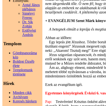
Elhunytak:
nem idegenkedik tőle. Ô nem fél, hogy ti
Antal János
alapján az emberek ne alakítsanak ki róla
plébános
beszéljenek csodáiról. A jótétemény azo
Siményi
Ferenc
+ EVANGÉLIUM Szent Márk könyv
Dr. Sík
Zoltán
A betegnek elmúlt a leprája és megtiszt
Erdővégi
András
Abban az időben:
Egy leprás jött Jézushoz. Térdre borult e
Templom
tisztítani engem!'' Jézusnak megesett rajt
neki: ,,Akarom! Tisztulj meg!'' Erre rögtö
Gömbpanoráma
Jézus szigorúan ráparancsolt, és mindjár
kép
erről senkinek egy szót sem, hanem menj
Boldog Özséb
mutasd be a Mózes rendelte áldozatot, bi
élete
Ám az, alighogy elment, mindenfelé hird
Templomunk
mehetett többé nyilvánosan a városba, in
története
mindenünnen özönlöttek hozzá az ember
Hírek
Ezek az evangélium igéi.
Minden cikk
Egyetemes könyörgések Évközi 6. va
Archívum
Keresés híreken
Pap:
Testvéreim! Krisztus önként alávet
akaratát. Kérjük, hogy a parancsolatokb