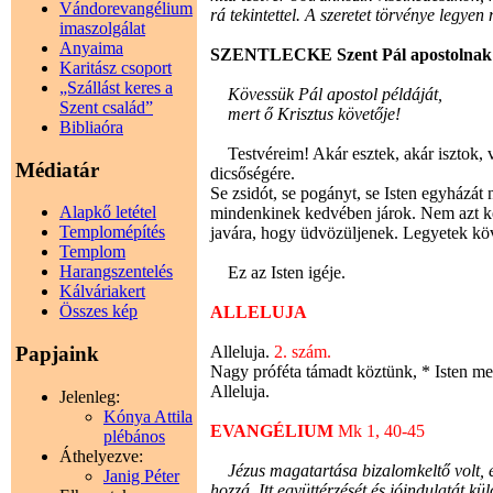
Vándorevangélium
rá tekintettel. A szeretet törvénye legye
imaszolgálat
Anyaima
SZENTLECKE Szent Pál apostolnak a k
Karitász csoport
„Szállást keres a
Kövessük Pál apostol példáját,
Szent család”
mert ő Krisztus követője!
Bibliaóra
Testvéreim! Akár esztek, akár isztok, v
Médiatár
dicsőségére.
Se zsidót, se pogányt, se Isten egyházát
Alapkő letétel
mindenkinek kedvében járok. Nem azt 
Templomépítés
javára, hogy üdvözüljenek. Legyetek kö
Templom
Harangszentelés
Ez az Isten igéje.
Kálváriakert
Összes kép
ALLELUJA
Alleluja.
2. szám.
Papjaink
Nagy próféta támadt köztünk, * Isten me
Alleluja.
Jelenleg:
Kónya Attila
EVANGÉLIUM
Mk 1, 40-45
plébános
Áthelyezve:
Jézus magatartása bizalomkeltő volt, ezé
Janig Péter
hozzá. Itt együttérzését és jóindulatát k