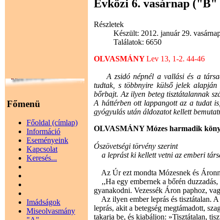
Évközi 6. vasárnap ("B" 
Részletek
Készült: 2012. január 29. vasárna
Találatok: 6650
OLVASMÁNY
Lev 13, 1-2. 44-46
A zsidó népnél a vallási és a társada
tudtak, s többnyire külső jelek alapján
bőrbajt. Az ilyen beteg tisztátalannak sz
Főmenü
A háttérben ott lappangott az a tudat i
gyógyulás után áldozatot kellett bemutat
Főoldal (címlap)
OLVASMÁNY Mózes harmadik köny
Információ
Eseményeink
Ószövetségi törvény szerint
Kapcsolat
a leprást ki kellett vetni az emberi tá
Keresés...
Az Úr ezt mondta Mózesnek és Áronn
,,Ha egy embernek a bőrén duzzadás, kiü
gyanakodni. Vezessék Áron paphoz, vagy
Az ilyen ember leprás és tisztátalan. A p
Imádságok
leprás, akit a betegség megtámadott, szag
Miseolvasmány
takarja be, és kiabáljon: »Tisztátalan, tis
"A"