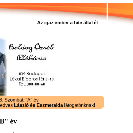
Az igaz ember a hite által él
. Szombat. "A" év.
kedves
László és Eszmeralda
látogatónknak!
"B" év