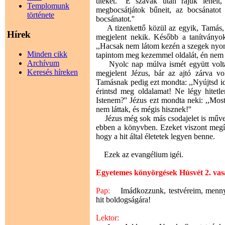
titeket.'' E szavak után rájuk lehelt
Templomunk
megbocsátjátok bűneit, az bocsánato
története
bocsánatot.''
A tizenkettő közül az egyik, Tamás, 
Hírek
megjelent nekik. Később a tanítványok
,,Hacsak nem látom kezén a szegek nyom
Minden cikk
tapintom meg kezemmel oldalát, én nem 
Archívum
Nyolc nap múlva ismét együtt voltak 
Keresés híreken
megjelent Jézus, bár az ajtó zárva vol
Tamásnak pedig ezt mondta: ,,Nyújtsd id
érintsd meg oldalamat! Ne légy hitetl
Istenem?'' Jézus ezt mondta neki: ,,Mos
nem láttak, és mégis hisznek!''
Jézus még sok más csodajelet is művelt
ebben a könyvben. Ezeket viszont megír
hogy a hit által életetek legyen benne.
Ezek az evangélium igéi.
Egyetemes könyörgések Húsvét 2. va
Pap:
Imádkozzunk, testvéreim, mennyei
hit boldogságára!
Lektor: