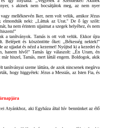
, és így folytatta: ,,Vegyétek a Szentlelket! Akinek
t nyer, s akinek nem bocsátjátok meg, az nem nyer
vagy melléknevén Iker, nem volt velük, amikor Jézus
 elmondták neki: ,,Láttuk az Urat.'' De ő így szólt:
át, ha nem érintem ujjaimat a szegek helyéhez, és nem
hiszem!''
a tanítványok. Tamás is ott volt velük. Ekkor újra
t. Belépett és köszöntötte őket: ,,Békesség nektek!''
e az ujjadat és nézd a kezemet! Nyújtsd ki a kezedet és
en, hanem hívő!'' Tamás így válaszolt: ,,Én Uram, én
t már hiszel, Tamás, mert láttál engem. Boldogok, akik
 tanítványai szeme láttára, de azok nincsenek megírva
ták, hogy higgyétek: Jézus a Messiás, az Isten Fia, és
sárnapjára
 Atyánkhoz, aki Egyháza által hív bennünket az élő