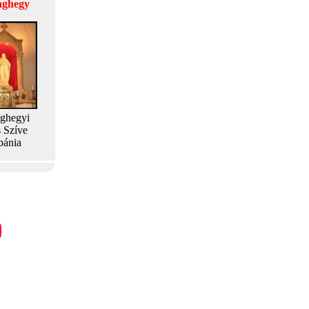
laghegy
aghegyi
s Szíve
bánia