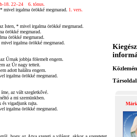
ab-18. 22–24 6. tónus.
, * mivel irgalma örökké megmarad.
1. vers.
az Isten, * mivel irgalma örökké megmarad.
alma örökké megmarad.
rgalma örökké megmarad.
 * mivel irgalma örökké megmarad.
Kiegész
inform
 az Úrnak jobbja fölemelt engem.
m az Úr nagy tetteit.
Közlemén
nem adott halálra engem.
ivel irgalma örökké megmarad.
Társolda
 íme, az vált szegletkővé.
 méltó a mi szemünkben.
 és vigadjunk rajta.
Mári
ivel irgalma örökké megmarad.
l, hogy az Atya szereti a világot, akkor a szeretetet