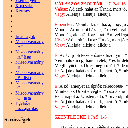
Eseményeink
VÁLASZOS ZSOLTÁR
117, 2-4. 16
Kapcsolat
Válasz:
Adjatok hálát az Úrnak, mert jó
Keresés...
Vagy:
Alleluja, alleluja, alleluja.
Előénekes:
Mondja Izrael háza, hogy jó 
Mondja Áron papi háza is, * mivel irg
Mondják, akik félik az Urat, * mivel i
Imádságok
Hívek:
Adjatok hálát az Úrnak, mert jó
Miseolvasmány
Vagy:
Alleluja, alleluja, alleluja.
"A"
Miseolvasmány
E:
Az Úr jobb keze erősnek bizonyult, *
"A" lista
Nem halok meg, hanem élek, * és hirdete
Miseolvasmány
Megfenyített az Úr és megpróbált, * de 
"B"
H:
Adjatok hálát az Úrnak, mert jó, * m
Miseolvasmány
Vagy:
Alleluja, alleluja, alleluja.
"B" lista
Miseolvasmány
E:
A kő, amelyet az építők félredobtak, *
"C"
Mindezt az Úr vitte végbe, * csodálatra
Miseolvasmány
Ezt a napot az Úristen adta, * örvendjünk
"C" lista
H:
Adjatok hálát az Úrnak, mert jó, * m
Egyházi
Vagy:
Alleluja, alleluja, alleluja.
hozzájárulás
SZENTLECKE
1 Jn 5, 1-6
Közösségek
Ha, jézusban bizonyítékot kaptunk arró