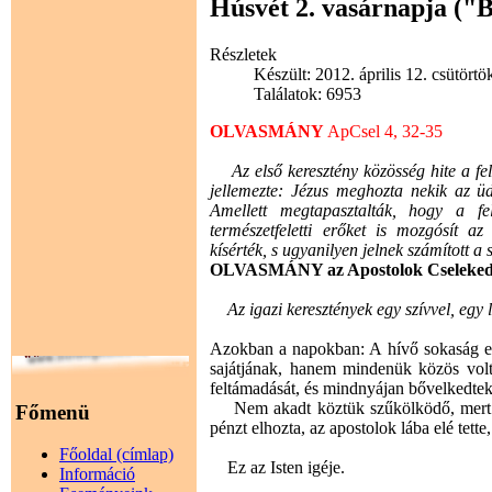
Húsvét 2. vasárnapja ("B
Részletek
Készült: 2012. április 12. csütörtö
Találatok: 6953
OLVASMÁNY
ApCsel 4, 32-35
Az első keresztény közösség hite a felt
jellemezte: Jézus meghozta nekik az ü
Amellett megtapasztalták, hogy a fel
természetfeletti erőket is mozgósít a
kísérték, s ugyanilyen jelnek számított a 
OLVASMÁNY az Apostolok Cselekede
Az igazi keresztények egy szívvel, egy l
Azokban a napokban: A hívő sokaság eg
sajátjának, hanem mindenük közös volt
feltámadását, és mindnyájan bővelkedte
Nem akadt köztük szűkölködő, mert aki
Főmenü
pénzt elhozta, az apostolok lába elé tett
Főoldal (címlap)
Ez az Isten igéje.
Információ