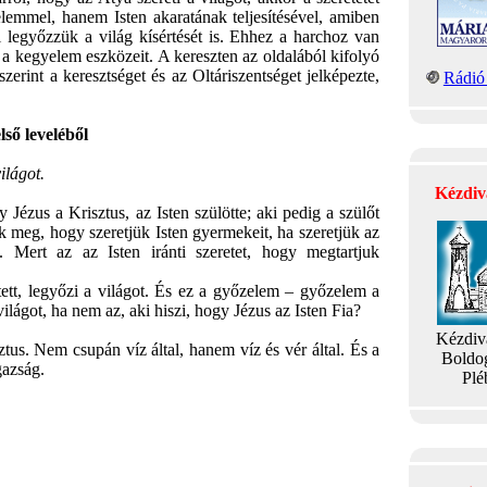
emmel, hanem Isten akaratának teljesítésével, amiben
el legyőzzük a világ kísértését is. Ehhez a harchoz van
, a kegyelem eszközeit. A kereszten az oldalából kifolyó
erint a keresztséget és az Oltáriszentséget jelképezte,
Rádió 
ő leveléből
ilágot.
Kézdiv
ézus a Krisztus, az Isten szülötte; aki pedig a szülőt
djuk meg, hogy szeretjük Isten gyermekeit, ha szeretjük az
k. Mert az az Isten iránti szeretet, hogy megtartjuk
tt, legyőzi a világot. És ez a győzelem – győzelem a
 világot, ha nem az, aki hiszi, hogy Jézus az Isten Fia?
Kézdiv
isztus. Nem csupán víz által, hanem víz és vér által. És a
Boldo
gazság.
Plé