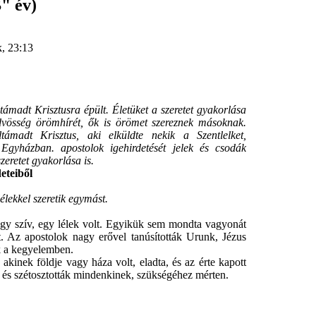
" év)
k, 23:13
ámadt Krisztusra épült. Életüket a szeretet gyakorlása
dvösség örömhírét, ők is örömet szereznek másoknak.
támadt Krisztus, aki elküldte nekik a Szentlelket,
z Egyházban. apostolok igehirdetését jelek és csodák
szeretet gyakorlása is.
teiből
élekkel szeretik egymást.
y szív, egy lélek volt. Egyikük sem mondta vagyonát
. Az apostolok nagy erővel tanúsították Urunk, Jézus
k a kegyelemben.
nek földje vagy háza volt, eladta, és az érte kapott
e, és szétosztották mindenkinek, szükségéhez mérten.