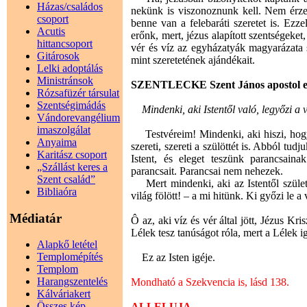
Házas/családos
nekünk is viszonoznunk kell. Nem érzel
csoport
benne van a felebaráti szeretet is. Ezz
Acutis
erőnk, mert, jézus alapított szentségeket
hittancsoport
vér és víz az egyházatyák magyarázata sz
Gitárosok
mint szeretetének ajándékait.
Lelki adoptálás
Ministránsok
SZENTLECKE Szent János apostol els
Rózsafüzér társulat
Szentségimádás
Mindenki, aki Istentől való, legyőzi a v
Vándorevangélium
imaszolgálat
Testvéreim! Mindenki, aki hiszi, hogy J
Anyaima
szereti, szereti a szülöttét is. Abból tu
Karitász csoport
Istent, és eleget teszünk parancsaina
„Szállást keres a
parancsait. Parancsai nem nehezek.
Szent család”
Mert mindenki, aki az Istentől születe
Bibliaóra
világ fölött! – a mi hitünk. Ki győzi le a
Médiatár
Ô az, aki víz és vér által jött, Jézus Kr
Lélek tesz tanúságot róla, mert a Lélek i
Alapkő letétel
Templomépítés
Ez az Isten igéje.
Templom
Harangszentelés
Mondható a Szekvencia is, lásd 138.
Kálváriakert
Összes kép
ALLELUJA