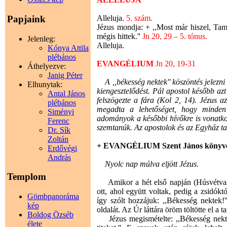
Alleluja.
5. szám.
Papjaink
Jézus mondja: + ,,Most már hiszel, Tam
mégis hittek.''
Jn 20, 29 – 5. tónus.
Jelenleg:
Alleluja.
Kónya Attila
plébános
EVANGÉLIUM
Jn 20, 19-31
Áthelyezve:
Janig Péter
A ,,békesség nektek'' köszöntés jelezni
Elhunytak:
kiengesztelődést. Pál apostol később az
Antal János
felszögezte a fára (Kol 2, 14). Jézus 
plébános
megadta a lehetőséget, hogy minden 
Siményi
adományok a későbbi hívőkre is vonatko
Ferenc
szemtanúk. Az apostolok és az Egyház ta
Dr. Sík
Zoltán
+ EVANGÉLIUM Szent János könyv
Erdővégi
András
Nyolc nap múlva eljött Jézus.
Templom
Amikor a hét első napján (Húsvétvasár
ott, ahol együtt voltak, pedig a zsidóktó
Gömbpanoráma
így szólt hozzájuk: ,,Békesség nektek!
kép
oldalát. Az Úr láttára öröm töltötte el a t
Boldog Özséb
Jézus megismételte: ,,Békesség nekte
élete