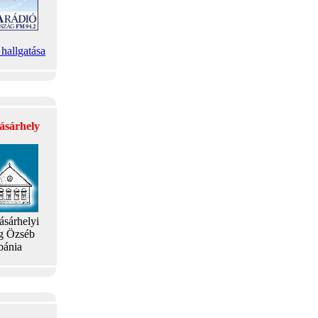
hallgatása
ásárhely
ásárhelyi
g Özséb
bánia