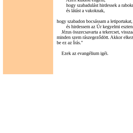
hogy szabadulást hirdessek a rabok
és látást a vakoknak,
hogy szabadon bocsássam a letiportakat,
és hirdessem az Úr kegyelmi esztend
Jézus összecsavarta a tekercset, vissza
minden szem rászegeződött. Akkor elkezdte
be ez az Írás.''
Ezek az evangélium igéi.