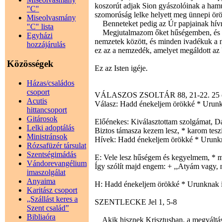
koszorút adjak Sion gyászolóinak a hamu
"C"
szomorúság lelke helyett meg ünnepi ör
Miseolvasmány
Benneteket pedig az Úr papjainak hívna
"C" lista
Megjutalmazom őket hűségemben, és örö
Egyházi
nemzetek között, és minden ivadékuk a n
hozzájárulás
ez az a nemzedék, amelyet megáldott az 
Közösségek
Ez az Isten igéje.
Házas/családos
csoport
VÁLASZOS ZSOLTÁR 88, 21-22. 25 é
Acutis
Válasz: Hadd énekeljem örökké * Urunkn
hittancsoport
Gitárosok
Előénekes: Kiválasztottam szolgámat, Dá
Lelki adoptálás
Biztos támasza kezem lesz, * karom teszi
Ministránsok
Hívek: Hadd énekeljem örökké * Urunkn
Rózsafüzér társulat
Szentségimádás
E: Vele lesz hűségem és kegyelmem, * m
Vándorevangélium
Így szólít majd engem: + ,,Atyám vagy, 
imaszolgálat
Anyaima
H: Hadd énekeljem örökké * Urunknak i
Karitász csoport
„Szállást keres a
SZENTLECKE Jel 1, 5-8
Szent család”
Bibliaóra
Akik hisznek Krisztusban, a megváltás