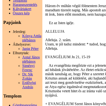
Templom
Harangszentelés
Három év múltán végül fölmentem Jeruz
Kálváriakert
maradtam tizenöt napig. Más apostolt azo
Összes kép
itt írok, Isten előtt mondom, nem hazugs
Papjaink
Ez az Isten igéje.
ALLELUJA
Jelenleg:
Kónya Attila
Alleluja. 2. szám.
plébános
Uram, te jól tudsz mindent: * tudod, hogy
Áthelyezve:
Alleluja.
Janig Péter
Elhunytak:
EVANGÉLIUM Jn 21, 15-19
Antal János
plébános
Az evangélista megőrizte ezt a jelenetet
Siményi
ad hibáink jóvátételére. Az életet erköl
Ferenc
másik tanulság az, hogy Péter a szeretet 
Dr. Sík
Krisztus annak ad küldetést, aki hajlandó
Zoltán
azt teszi meg gondviselése eszközének, a
Erdővégi
az Atya egész irgalmával megmutatkozott
András
Krisztusba vetett hitet és az iránta való s
nyájává.
Templom
+ EVANGÉLIUM Szent János könyvéb
Gömbpanoráma