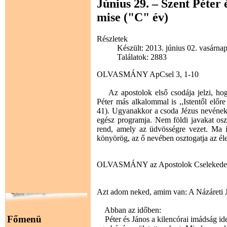
Június 29. – Szent Péter 
mise ("C" év)
Részletek
Készült: 2013. június 02. vasárna
Találatok: 2883
OLVASMÁNY ApCsel 3, 1-10
Az apostolok első csodája jelzi, hogy 
Péter más alkalommal is ,,Istentől előr
41). Ugyanakkor a csoda Jézus nevének 
egész programja. Nem földi javakat osz
rend, amely az üdvösségre vezet. Ma i
könyörög, az ő nevében osztogatja az éle
OLVASMÁNY az Apostolok Cselekedet
Azt adom neked, amim van: A Názáreti Jé
Abban az időben:
Főmenü
Péter és János a kilencórai imádság id