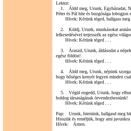
Lektor:
1. Áldd meg, Urunk, Egyházadat, N. p
Péter és Pál hite és buzgósága lobogjon
Hívek: Kérünk téged, hallgass meg 
2. Küldj, Urunk, munkásokat aratásod
lelkesedésével terjesszék az egész világo
Hívek: Kérünk téged . . .
3. Áraszd, Urunk, áldásodat a népek ve
egész földön!
Hívek: Kérünk téged . . .
4. Áldd meg, Urunk, népünk szorgalmas
hogy bőséges kenyér legyen minden csal
Hívek: Kérünk téged . . .
5. Végül engedd, Urunk, hogy elhunyt 
boldog társaságának örvendezhessünk!
Hívek: Kérünk téged . . .
Pap: Urunk, Istenünk, hallgasd meg hitb
Hisszük és reméljük, hogy ami javunkra 
Hívek: Ámen.