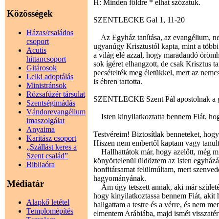
H: Minden földre * elhat szózatuk.
Közösségek
SZENTLECKE Gal 1, 11-20
Házas/családos
Az Egyház tanítása, az evangélium, nem
csoport
ugyanúgy Krisztustól kapta, mint a több
Acutis
a világ elé azzal, hogy maradandó örömh
hittancsoport
sok ígéret elhangzott, de csak Krisztus ta
Gitárosok
pecsételték meg életükkel, mert az nemcs
Lelki adoptálás
is ébren tartotta.
Ministránsok
Rózsafüzér társulat
SZENTLECKE Szent Pál apostolnak a gal
Szentségimádás
Vándorevangélium
Isten kinyilatkoztatta bennem Fiát, h
imaszolgálat
Anyaima
Testvéreim! Biztosítlak benneteket, hogy
Karitász csoport
Hiszen nem embertől kaptam vagy tanult
„Szállást keres a
Hallhattátok már, hogy azelőtt, még min
Szent család”
könyörtelenül üldöztem az Isten egyházá
Bibliaóra
honfitársamat felülmúltam, mert szenve
hagyományának.
Médiatár
Ám úgy tetszett annak, aki már születé
hogy kinyilatkoztassa bennem Fiát, akit
Alapkő letétel
hallgattam a testre és a vérre, és nem 
Templomépítés
elmentem Arábiába, majd ismét visszat