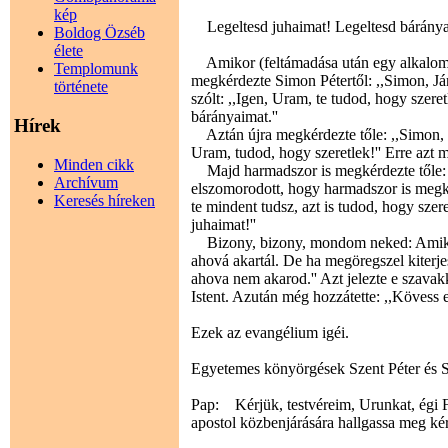
kép
Legeltesd juhaimat! Legeltesd báránya
Boldog Özséb
élete
Amikor (feltámadása után egy alkalomma
Templomunk
megkérdezte Simon Pétertől: ,,Simon, Ján
története
szólt: ,,Igen, Uram, te tudod, hogy szeret
bárányaimat.''
Hírek
Aztán újra megkérdezte tőle: ,,Simon, Ján
Uram, tudod, hogy szeretlek!'' Erre azt m
Minden cikk
Majd harmadszor is megkérdezte tőle: ,,
Archívum
elszomorodott, hogy harmadszor is megkér
Keresés híreken
te mindent tudsz, azt is tudod, hogy szer
juhaimat!''
Bizony, bizony, mondom neked: Amikor 
ahová akartál. De ha megöregszel kiterjes
ahova nem akarod.'' Azt jelezte e szavakk
Istent. Azután még hozzátette: ,,Kövess 
Ezek az evangélium igéi.
Egyetemes könyörgések Szent Péter és S
Pap: Kérjük, testvéreim, Urunkat, égi F
apostol közbenjárására hallgassa meg ké