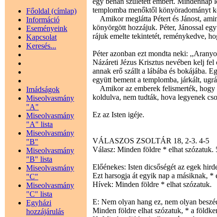
egy bénán született embert. Mindennap l
templomba menőktől könyöradományt ké
Főoldal (címlap)
Amikor meglátta Pétert és Jánost, amin
Információ
könyörgött hozzájuk. Péter, Jánossal együt
Eseményeink
rájuk emelte tekintetét, reménykedve, ho
Kapcsolat
Keresés...
Péter azonban ezt mondta neki: ,,Arany
Názáreti Jézus Krisztus nevében kelj fel é
annak erő szállt a lábába és bokájába. Eg
együtt bement a templomba, járkált, ugránd
Amikor az emberek felismerték, hogy ő 
Imádságok
koldulva, nem tudták, hova legyenek cso
Miseolvasmány
"A"
Ez az Isten igéje.
Miseolvasmány
"A" lista
Miseolvasmány
VÁLASZOS ZSOLTÁR 18, 2-3. 4-5 2.
"B"
Válasz: Minden földre * elhat szózatuk. 
Miseolvasmány
"B" lista
Előénekes: Isten dicsőségét az egek hird
Miseolvasmány
Ezt harsogja át egyik nap a másiknak, * er
"C"
Hívek: Minden földre * elhat szózatuk.
Miseolvasmány
"C" lista
E: Nem olyan hang ez, nem olyan beszéd
Egyházi
Minden földre elhat szózatuk, * a földker
hozzájárulás