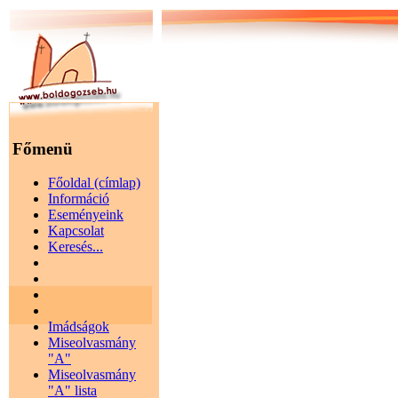
Főmenü
Főoldal (címlap)
Információ
Eseményeink
Kapcsolat
Keresés...
Imádságok
Miseolvasmány
"A"
Miseolvasmány
"A" lista