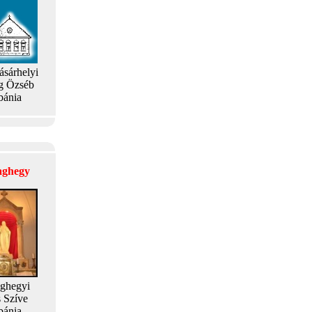
ásárhelyi
g Özséb
bánia
laghegy
aghegyi
s Szíve
bánia