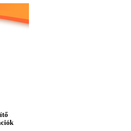
ítő
ációk