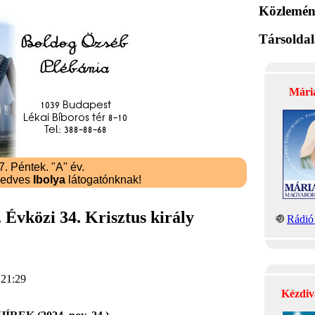
Közlemén
Társolda
Mári
. Péntek. "A" év.
kedves
Ibolya
látogatónknak!
 Évközi 34. Krisztus király
Rádió 
 21:29
Kézdiv