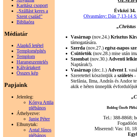
ÖZSÉB-HÍ
Karitász csoport
Évközi 34.
„Szállást keres a
Olvasmány: Dán 7,13-14 Sze
Szent család”
Bibliaóra
„Christus 
Médiatár
Vasárnap
(nov.24.)
Krisztus Kir
támogatására.
Alapkő letétel
Szerda
(nov.27.)
egész-napos sz
Templomépítés
Csütörtök
(nov.28.) mise után im
Templom
Szombat
(nov.30.)
Adventi lelki
Harangszentelés
Naptárak!).
Kálváriakert
Vasárnap
(dec.1.)
Advent I
. vas
Összes kép
Szeretettel köszöntjük a
születés 
Stefánia, Ilma, András és Andor t
Papjaink
akik e héten ünneplik évfordulóju
Jelenleg:
„C
Kónya Attila
plébános
Boldog Özséb Plébán
Áthelyezve:
Tel.: 388-8868; 
Janig Péter
Fogadóórák
Elhunytak:
Miserend: Vas: 10, 18;
Antal János
Egyh
plébános