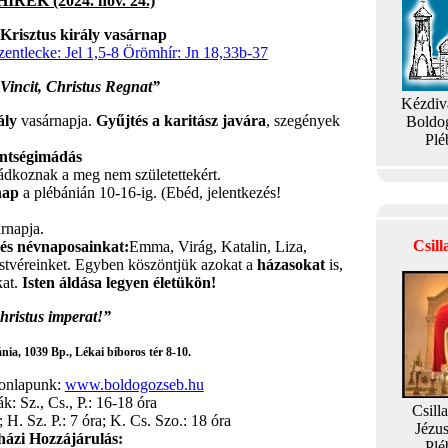
REK (2024. nov. 24.)
 Krisztus király vasárnap
ntlecke: Jel 1,5-8 Örömhír: Jn 18,33b-37
Vincit, Christus Regnat”
Kézdiv
ály
vasárnapja.
Gyűjtés a karitász javára
, szegények
Boldo
Plé
entségimádás
ádkoznak a meg nem születettekért.
nap
a plébánián 10-16-ig. (Ebéd, jelentkezés!
árnapja.
Csil
- és névnaposainkat:
Emma, Virág, Katalin, Liza,
estvéreinket. Egyben köszöntjük azokat a
házasokat
is,
kat.
Isten áldása legyen életükön!
hristus imperat!”
ia, 1039 Bp., Lékai bíboros tér 8-10.
honlapunk:
www.boldogozseb.hu
: Sz., Cs., P.: 16-18 óra
Csill
 H. Sz. P.: 7 óra; K. Cs. Szo.: 18 óra
Jézu
ázi Hozzájárulás:
Plé