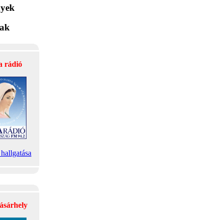
yek
lak
a rádió
hallgatása
ásárhely