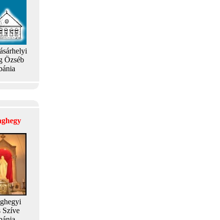
ásárhelyi
g Özséb
bánia
laghegy
aghegyi
s Szíve
bánia