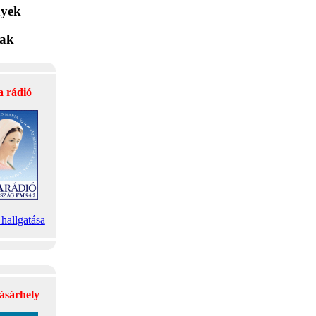
yek
lak
a rádió
hallgatása
ásárhely