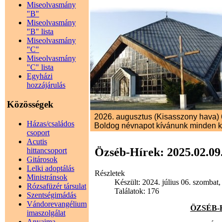
Miseolvasmány
"B"
Miseolvasmány
"B" lista
Miseolvasmány
"C"
Miseolvasmány
"C" lista
Egyházi
hozzájárulás
Közösségek
2026. augusztus (Kisasszony hava) 6.
Házas/családos
Boldog névnapot kívánunk minden 
csoport
Acutis
Özséb-Hírek: 2025.02.09.
hittancsoport
Gitárosok
Lelki adoptálás
Részletek
Ministránsok
Készült: 2024. július 06. szombat,
Rózsafüzér társulat
Találatok: 176
Szentségimádás
Vándorevangélium
ÖZSÉB-HÍ
imaszolgálat
Anyaima