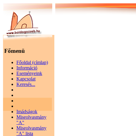
Főmenü
Főoldal (címlap)
Információ
Eseményeink
Kapcsolat
Keresés...
Imádságok
Miseolvasmány
"A"
Miseolvasmány
"A" lista