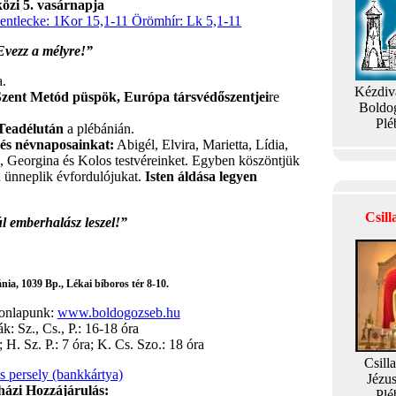
özi 5. vasárnapja
entlecke: 1Kor 15,1-11 Örömhír: Lk 5,1-11
Evezz a mélyre!”
a.
Kézdiv
 Szent Metód püspök, Európa társvédőszentjei
re
Boldo
Plé
Teadélután
a plébánián.
- és névnaposainkat:
Abigél, Elvira, Marietta, Lídia,
in, Georgina és Kolos testvéreinket. Egyben köszöntjük
en ünneplik évfordulójukat.
Isten áldása legyen
Csil
l emberhalász leszel!”
ia, 1039 Bp., Lékai bíboros tér 8-10.
honlapunk:
www.boldogozseb.hu
: Sz., Cs., P.: 16-18 óra
 H. Sz. P.: 7 óra; K. Cs. Szo.: 18 óra
Csill
is persely (bankkártya)
Jézu
ázi Hozzájárulás:
Plé