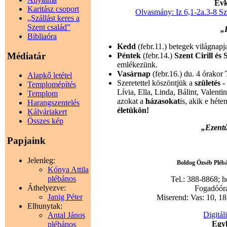
Évk
Karitász csoport
Olvasmány: Iz 6,1-2a.3-8 Sz
„Szállást keres a
Szent család”
„
Bibliaóra
Kedd
(febr.11.) betegek világnapj
Médiatár
Péntek
(febr.14.)
Szent Cirill és
emlékezünk.
Vasárnap
(febr.16.) du. 4 órakor
Alapkő letétel
Szeretettel köszöntjük a
születés 
Templomépítés
Lívia, Ella, Linda, Bálint, Valent
Templom
azokat a
házasokat
is, akik e hét
Harangszentelés
életükön!
Kálváriakert
Összes kép
„Ezentú
Papjaink
Jelenleg:
Boldog Özséb Plébán
Kónya Attila
plébános
Tel.: 388-8868; 
Áthelyezve:
Fogadóórák
Janig Péter
Miserend: Vas: 10, 18;
Elhunytak:
Digitál
Antal János
Egyh
plébános