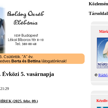
Közlemén
Társolda
Mári
 Csütörtök. "A" év.
kedves
Berta és Bettina
látogatónknak!
 Évközi 5. vasárnapja
Rádió 
 21:29
Kézdiv
REK (2025. febr. 09.)