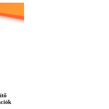
ítő
ációk