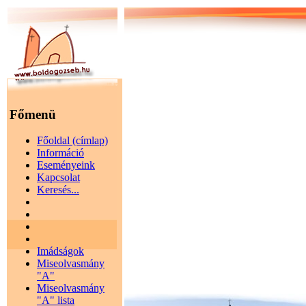
Főmenü
Főoldal (címlap)
Információ
Eseményeink
Kapcsolat
Keresés...
Imádságok
Miseolvasmány
"A"
Miseolvasmány
"A" lista