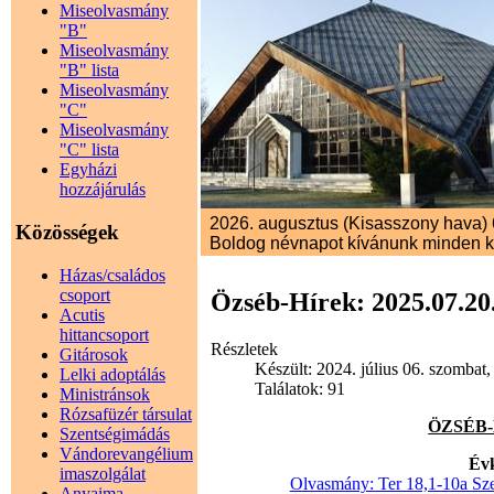
Miseolvasmány
"B"
Miseolvasmány
"B" lista
Miseolvasmány
"C"
Miseolvasmány
"C" lista
Egyházi
hozzájárulás
2026. augusztus (Kisasszony hava) 6.
Közösségek
Boldog névnapot kívánunk minden 
Házas/családos
csoport
Özséb-Hírek: 2025.07.20
Acutis
hittancsoport
Részletek
Gitárosok
Készült: 2024. július 06. szombat,
Lelki adoptálás
Találatok: 91
Ministránsok
Rózsafüzér társulat
ÖZSÉB-H
Szentségimádás
Vándorevangélium
Évk
imaszolgálat
Olvasmány: Ter 18,1-10a Sze
Anyaima