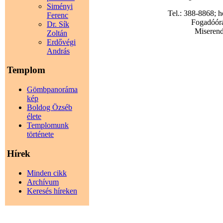
Siményi
Tel.: 388-8868; 
Ferenc
Fogadóórák
Dr. Sík
Miserend:
Zoltán
Erdővégi
András
Templom
Gömbpanoráma
kép
Boldog Özséb
élete
Templomunk
története
Hírek
Minden cikk
Archívum
Keresés híreken