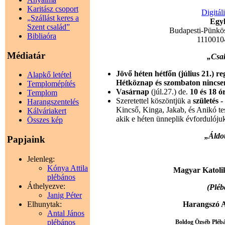
Karitász csoport
Digitál
„Szállást keres a
Egyh
Szent család”
Budapesti-Pünkö
Bibliaóra
1110010
Médiatár
„Csak
Jövő héten hétfőn (július 21.) r
Alapkő letétel
Hétköznap és szombaton nincse
Templomépítés
Vasárnap
(júl.27.) de.
10 és 18 ó
Templom
Szeretettel köszöntjük a
születés 
Harangszentelés
Kincső, Kinga, Jakab, és Anikó t
Kálváriakert
akik e héten ünneplik évfordulóju
Összes kép
„Áldot
Papjaink
Jelenleg:
Kónya Attila
Magyar Katoli
plébános
Áthelyezve:
(Pléb
Janig Péter
Elhunytak:
Harangszó A
Antal János
plébános
Boldog Özséb Plébán