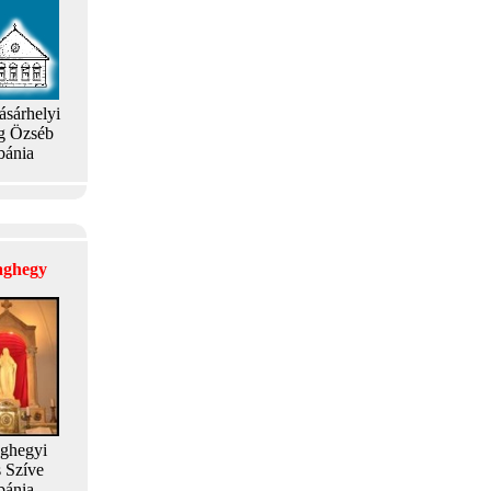
ásárhelyi
g Özséb
bánia
laghegy
aghegyi
s Szíve
bánia