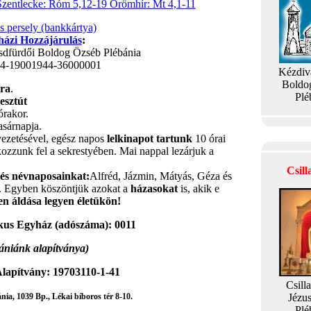
Szentlecke: Róm 5,12-19 Örömhír: Mt 4,1-11
is persely (bankkártya)
ázi Hozzájárulás
:
sdfürdői Boldog Özséb Plébánia
04-19001944-36000001
Kézdiv
Boldo
ára
.
Plé
esztút
órakor.
asárnapja.
vezetésével, egész napos
lelkinapot tartunk
10 órai
tkozzunk fel a sekrestyében. Mai nappal lezárjuk a
Csil
- és névnaposainkat:
Alfréd, Jázmin, Mátyás, Géza és
t. Egyben köszöntjük azokat a
házasokat
is, akik e
ten áldása legyen életükön!
kus Egyház (adószáma): 0011
ániánk alapítványa)
lapítvány: 19703110-1-41
Csill
ia, 1039 Bp., Lékai bíboros tér 8-10.
Jézu
Plé