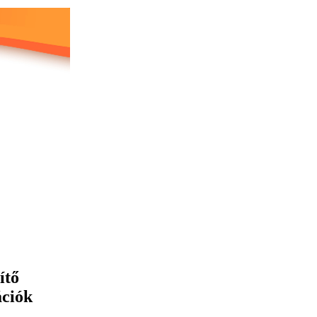
ítő
ációk