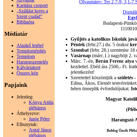
Olvasmány: Ter 2,7-9; 3,1-7 
Karitász csoport
„Szállást keres a
Digitál
Szent család”
Egyh
Bibliaóra
Budapesti-Pünkö
111001
Médiatár
Gyűjtés a katolikus Iskolák jav
Péntek
(febr.27.) du. 5 órakor
ker
Alapkő letétel
Szombat
(febr. 28.) szentmise 18 
Templomépítés
Vasárnap
(márc.1.) nagyböjt 2. v
Templom
Márc. 7.-én,
Berán Ferenc atya
Harangszentelés
kezdettel. Ebéd ára 2500,- Ft. Ira
Kálváriakert
jelentkezést!
Összes kép
Szeretettel köszöntjük a
születés 
Edina, Ákos, Elemér testvéreinke
Papjaink
héten ünneplik évfordulójukat.
Is
Jelenleg:
Magyar Katoli
Kónya Attila
plébános
(Pléb
Áthelyezve:
Janig Péter
Harangszó A
Elhunytak:
Antal János
Boldog Özséb Plébán
plébános