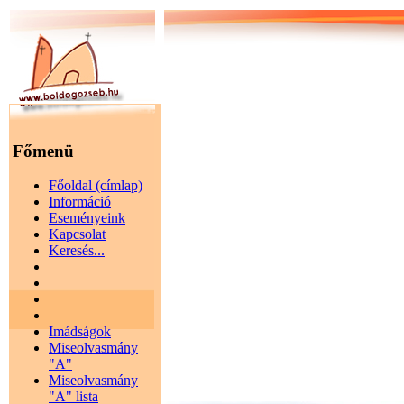
Főmenü
Főoldal (címlap)
Információ
Eseményeink
Kapcsolat
Keresés...
Imádságok
Miseolvasmány
"A"
Miseolvasmány
"A" lista