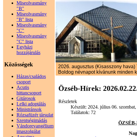
Miseolvasmány
"B"
Miseolvasmány
"B" lista
Miseolvasmány
"C"
Miseolvasmány
"C" lista
Egyházi
hozzájárulás
Közösségek
2026. augusztus (Kisasszony hava) 7
Boldog névnapot kívánunk minden 
Házas/családos
csoport
Özséb-Hírek: 2026.02.22
Acutis
hittancsoport
Gitárosok
Részletek
Lelki adoptálás
Készült: 2024. július 06. szombat,
Ministránsok
Találatok: 72
Rózsafüzér társulat
Szentségimádás
ÖZSÉB-H
Vándorevangélium
imaszolgálat
Nag
Anyaima