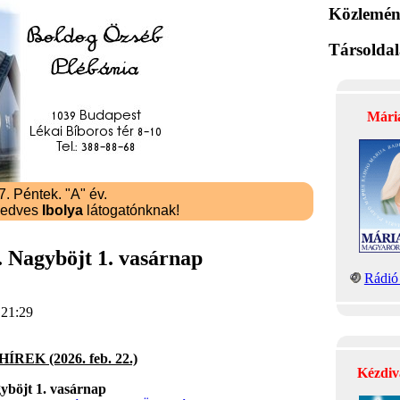
Közlemén
Társolda
Mári
. Péntek. "A" év.
kedves
Ibolya
látogatónknak!
. Nagyböjt 1. vasárnap
Rádió 
 21:29
ÍREK (2026. feb. 22.)
Kézdiv
yböjt 1. vasárnap