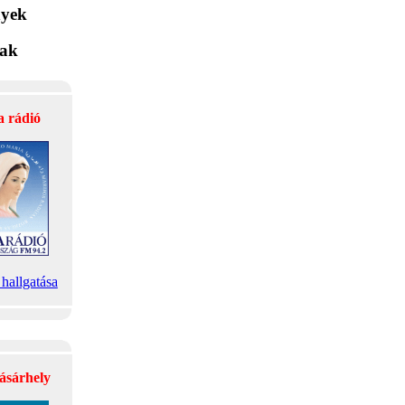
yek
lak
a rádió
hallgatása
ásárhely