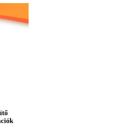
ítő
ációk