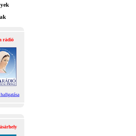
yek
lak
a rádió
hallgatása
ásárhely