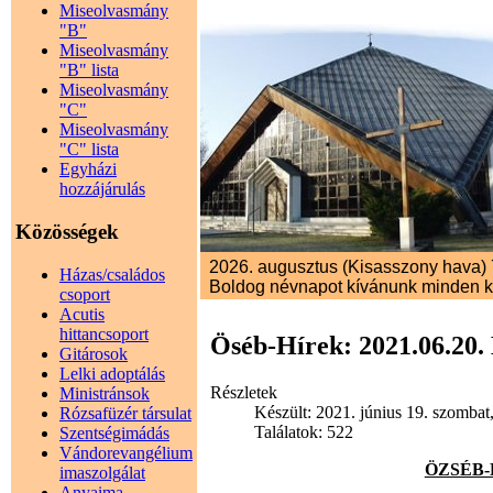
Miseolvasmány
"B"
Miseolvasmány
"B" lista
Miseolvasmány
"C"
Miseolvasmány
"C" lista
Egyházi
hozzájárulás
Közösségek
2026. augusztus (Kisasszony hava) 7
Házas/családos
Boldog névnapot kívánunk minden 
csoport
Acutis
hittancsoport
Öséb-Hírek: 2021.06.20.
Gitárosok
Lelki adoptálás
Részletek
Ministránsok
Készült: 2021. június 19. szombat
Rózsafüzér társulat
Találatok: 522
Szentségimádás
Vándorevangélium
ÖZSÉB-HÍ
imaszolgálat
Anyaima