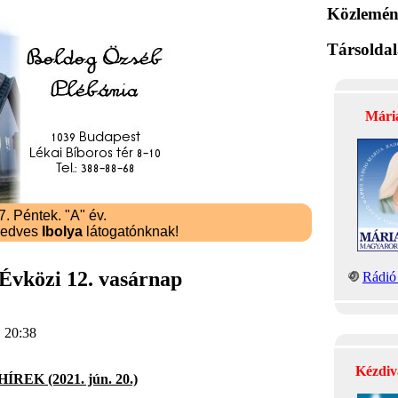
Közlemén
Társolda
Mári
. Péntek. "A" év.
kedves
Ibolya
látogatónknak!
 Évközi 12. vasárnap
Rádió 
, 20:38
Kézdiv
REK (2021. jún. 20.)