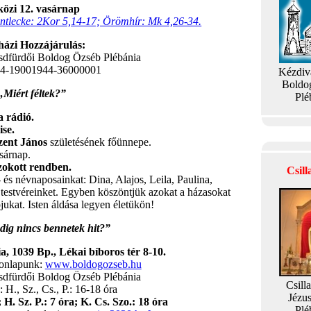
özi 12. vasárnap
ntlecke: 2Kor 5,14-17; Örömhír: Mk 4,26-34.
ázi Hozzájárulás:
sdfürdői Boldog Özséb Plébánia
04-19001944-36000001
Kézdiv
Boldo
„Miért féltek?”
Plé
 rádió.
ise.
zent János
születésének főünnepe.
sárnap.
okott rendben.
Csil
- és névnaposainkat: Dina, Alajos, Leila, Paulina,
l testvéreinket. Egyben köszöntjük azokat a házasokat
jukat. Isten áldása legyen életükön!
ig nincs bennetek hit?”
, 1039 Bp., Lékai bíboros tér 8-10.
honlapunk:
www.boldogozseb.hu
sdfürdői Boldog Özséb Plébánia
Csill
H., Sz., Cs., P.: 16-18 óra
Jézu
 H. Sz. P.: 7 óra; K. Cs. Szo.: 18 óra
Plé