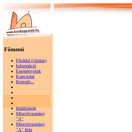
Főmenü
Főoldal (címlap)
Információ
Eseményeink
Kapcsolat
Keresés...
Imádságok
Miseolvasmány
"A"
Miseolvasmány
"A" lista