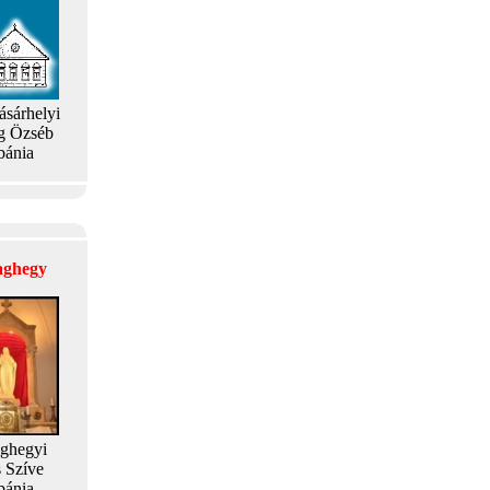
ásárhelyi
g Özséb
bánia
laghegy
aghegyi
s Szíve
bánia