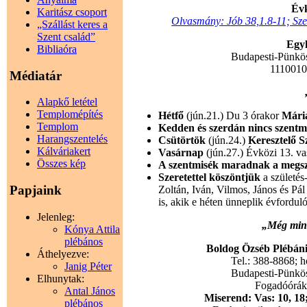
Évk
Karitász csoport
Olvasmány: Jób 38,1.8-11; Sze
„Szállást keres a
Szent család”
Egyh
Bibliaóra
Budapesti-Pünkö
111001
Médiatár
Alapkő letétel
Templomépítés
Hétfő
(jún.21.) Du 3 órakor
Mária
Templom
Kedden és szerdán nincs szentm
Harangszentelés
Csütörtök
(jún.24.)
Keresztelő S
Kálváriakert
Vasárnap
(jún.27.) Évközi 13. va
Összes kép
A szentmisék maradnak a megsz
Szeretettel köszöntjük
a születés
Papjaink
Zoltán, Iván, Vilmos, János és Pá
is, akik e héten ünneplik évforduló
Jelenleg:
„Még mind
Kónya Attila
plébános
Boldog Özséb Plébánia
Áthelyezve:
Tel.: 388-8868; 
Janig Péter
Budapesti-Pünkö
Elhunytak:
Fogadóórák: 
Antal János
Miserend: Vas: 10, 18;
plébános