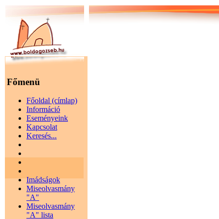
Főmenü
Főoldal (címlap)
Információ
Eseményeink
Kapcsolat
Keresés...
Imádságok
Miseolvasmány
"A"
Miseolvasmány
"A" lista