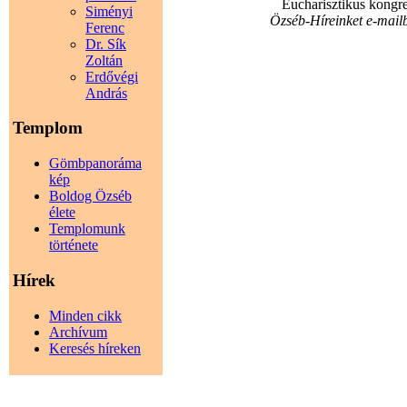
Eucharisztikus kongr
Siményi
Özséb-Híreinket e-mailb
Ferenc
Dr. Sík
Zoltán
Erdővégi
András
Templom
Gömbpanoráma
kép
Boldog Özséb
élete
Templomunk
története
Hírek
Minden cikk
Archívum
Keresés híreken