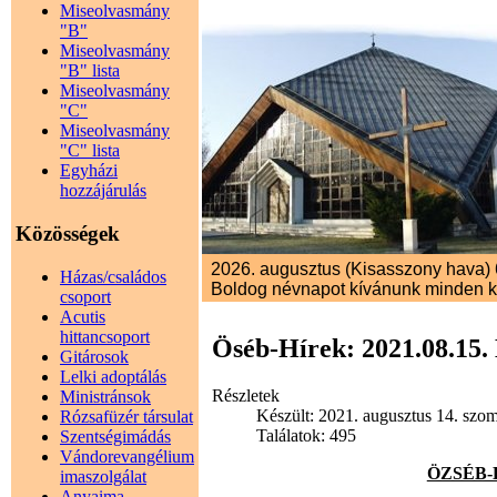
Miseolvasmány
"B"
Miseolvasmány
"B" lista
Miseolvasmány
"C"
Miseolvasmány
"C" lista
Egyházi
hozzájárulás
Közösségek
2026. augusztus (Kisasszony hava) 6.
Házas/családos
Boldog névnapot kívánunk minden 
csoport
Acutis
hittancsoport
Öséb-Hírek: 2021.08.15.
Gitárosok
Lelki adoptálás
Részletek
Ministránsok
Készült: 2021. augusztus 14. szom
Rózsafüzér társulat
Találatok: 495
Szentségimádás
Vándorevangélium
ÖZSÉB-HÍ
imaszolgálat
Anyaima