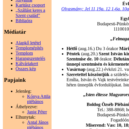
Évk
Karitász csoport
Olvasmány: Jel 11,19a. 12,1-6a. 10a
„Szállást keres a
Szent család”
Egyh
Bibliaóra
Budapesti-Pünkö
111001
Médiatár
„Felmagas
Alapkő letétel
Templomépítés
Hétfő
(aug.16.) Du 3 órakor
Mári
Templom
Péntek
(aug.20.)
Szent István ki
Harangszentelés
Szentmise de. 10
órakor.
Délután 
Kálváriakert
ünnepi szentmisén és körmenet
Összes kép
Vasárnap
(aug.22.) évközi 21. va
Szeretettel köszöntjük
a születés
Papjaink
Emília, István és Vajk testvéreink
héten ünneplik évfordulójukat. Ist
Jelenleg:
„Isten éltesse Magyarors
Kónya Attila
plébános
Boldog Özséb Plébánia
Áthelyezve:
Tel.: 388-8868; 
Janig Péter
Budapesti-Pünkö
Elhunytak:
Fogadóórák
Antal János
Miserend: Vas: 10, 18;
plébános